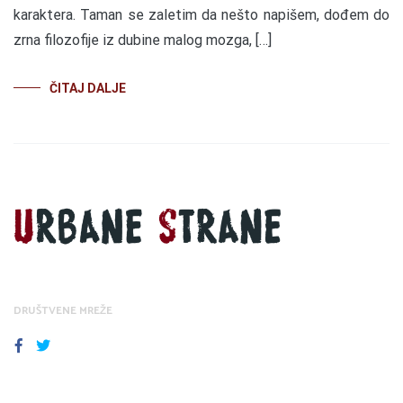
karaktera. Taman se zaletim da nešto napišem, dođem do
zrna filozofije iz dubine malog mozga, […]
ČITAJ DALJE
DRUŠTVENE MREŽE
FACEBOOK
TWITTER