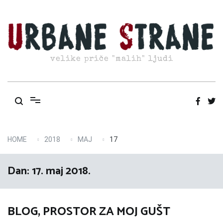
Skip
to
content
velike priče "malih" ljudi
HOME
2018
MAJ
17
Dan:
17. maj 2018.
BLOG, PROSTOR ZA MOJ GUŠT