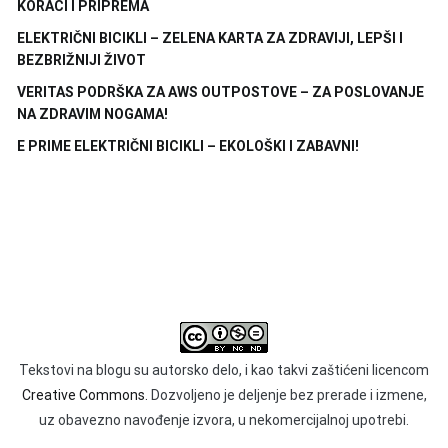
KORACI I PRIPREMA
ELEKTRIČNI BICIKLI – ZELENA KARTA ZA ZDRAVIJI, LEPŠI I
BEZBRIŽNIJI ŽIVOT
VERITAS PODRŠKA ZA AWS OUTPOSTOVE – ZA POSLOVANJE
NA ZDRAVIM NOGAMA!
E PRIME ELEKTRIČNI BICIKLI – EKOLOŠKI I ZABAVNI!
Tekstovi na blogu su autorsko delo, i kao takvi zaštićeni licencom
Creative Commons.
Dozvoljeno je deljenje bez prerade i izmene,
uz obavezno navođenje izvora, u nekomercijalnoj upotrebi.