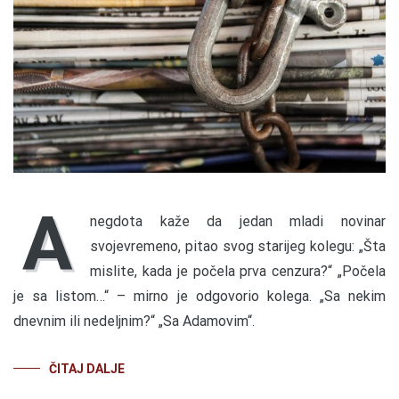
A
negdota kaže da jedan mladi novinar
svojevremeno, pitao svog starijeg kolegu: „Šta
mislite, kada je počela prva cenzura?“ „Počela
je sa listom…“ – mirno je odgovorio kolega. „Sa nekim
dnevnim ili nedeljnim?“ „Sa Adamovim“.
ČITAJ DALJE