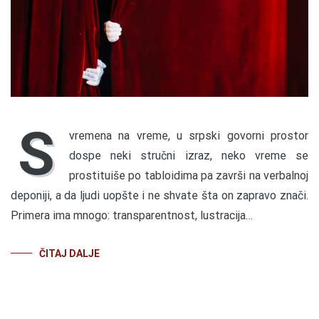
S
vremena na vreme, u srpski govorni prostor
dospe neki stručni izraz, neko vreme se
prostituiše po tabloidima pa završi na verbalnoj
deponiji, a da ljudi uopšte i ne shvate šta on zapravo znači.
Primera ima mnogo: transparentnost, lustracija…
ČITAJ DALJE