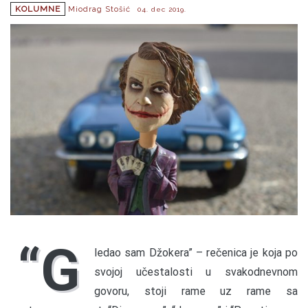
KOLUMNE
Miodrag Stošić
04. dec 2019.
“G
ledao sam Džokera” – rečenica je koja po
svojoj učestalosti u svakodnevnom
govoru, stoji rame uz rame sa