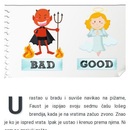
U
rastao u bradu i suviše navikao na pižame,
Faust je ispijao svoju sedmu čašu lošeg
brendija, kada je na vratima začuo zvono. Znao
je ko je ispred vrata. Ipak je ustao i krenuo prema njima. Ni