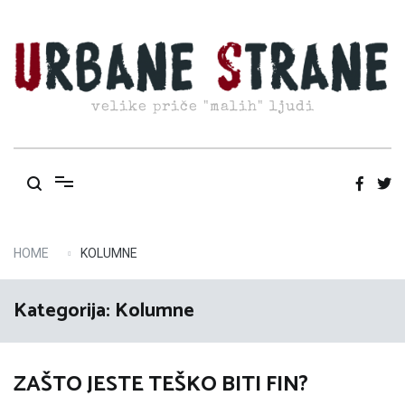
Skip
to
content
velike priče "malih" ljudi
HOME
KOLUMNE
Kategorija:
Kolumne
ZAŠTO JESTE TEŠKO BITI FIN?