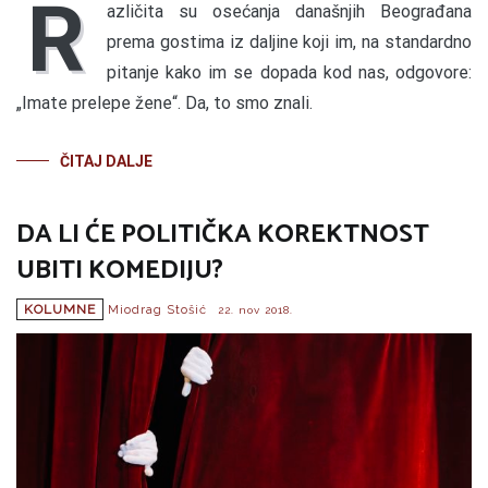
R
azličita su osećanja današnjih Beograđana
prema gostima iz daljine koji im, na standardno
pitanje kako im se dopada kod nas, odgovore:
„Imate prelepe žene“. Da, to smo znali.
ČITAJ DALJE
DA LI ĆE POLITIČKA KOREKTNOST
UBITI KOMEDIJU?
KOLUMNE
Miodrag Stošić
22. nov 2018.