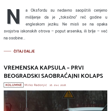
N
a Oksfordu su nedavno saopštili cenjeno
mišljenje da je „toksično“ reč godine u
engleskom jeziku. Ne misli se na opaka
svojstva iskonskih otrova – poput arsenika, ili brlje – već
na osobine…
ČITAJ DALJE
VREMENSKA KAPSULA – PRVI
BEOGRADSKI SAOBRAĆAJNI KOLAPS
KOLUMNE
Mirko Radonjić
16. dec 2018.