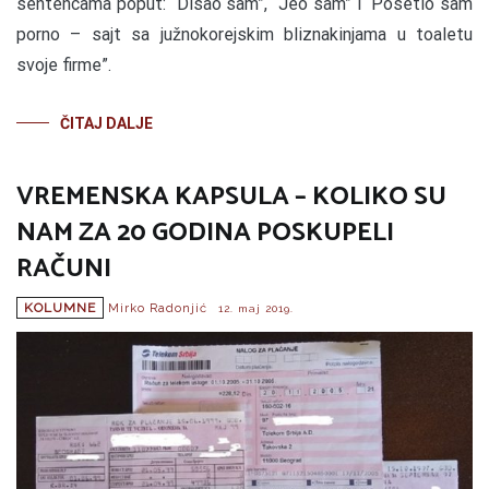
sentencama poput: “Disao sam”, “Jeo sam” i “Posetio sam
porno – sajt sa južnokorejskim bliznakinjama u toaletu
svoje firme”.
ČITAJ DALJE
VREMENSKA KAPSULA – KOLIKO SU
NAM ZA 20 GODINA POSKUPELI
RAČUNI
KOLUMNE
Mirko Radonjić
12. maj 2019.