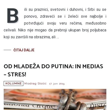
B
ili su praznici, svetovni i duhovni, i Srbi su se
ponovo, zdraveći se i želeći sve najbolje i
potvrđujući svoju veru rečima, međusobno
celivali. Niko nije mogao da prebroji ukupan broj poljubaca
koji su završili na obrazima, ali …
ČITAJ DALJE
OD MLADEŽA DO PUTINA: IN MEDIAS
– STRES!
KOLUMNE
Miodrag Stošić
17. jan 2019.