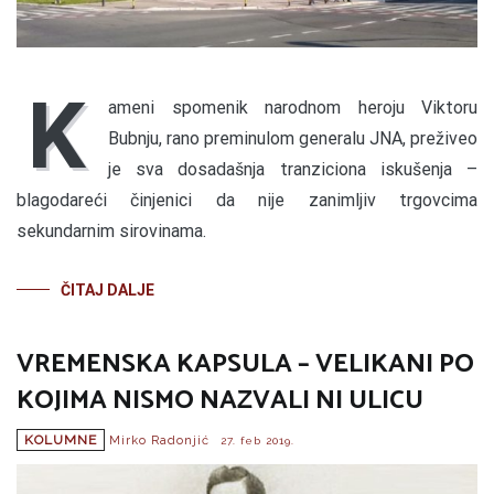
K
ameni spomenik narodnom heroju Viktoru
Bubnju, rano preminulom generalu JNA, preživeo
je sva dosadašnja tranziciona iskušenja –
blagodareći činjenici da nije zanimljiv trgovcima
sekundarnim sirovinama.
ČITAJ DALJE
VREMENSKA KAPSULA – VELIKANI PO
KOJIMA NISMO NAZVALI NI ULICU
KOLUMNE
Mirko Radonjić
27. feb 2019.