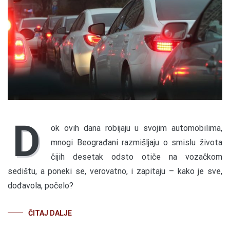
D
ok ovih dana robijaju u svojim automobilima,
mnogi Beograđani razmišljaju o smislu života
čijih desetak odsto otiče na vozačkom
sedištu, a poneki se, verovatno, i zapitaju – kako je sve,
dođavola, počelo?
ČITAJ DALJE