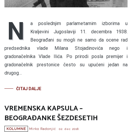
N
a poslednjim parlametarnim izborima u
Kraljevini Jugoslaviji 11. decembra 1938.
Beograđani su mogli ne samo da ocene rad
predsednika vlade Milana Stojadinovića nego i
gradonačelnika Vlade Ilića. Po prirodi posla premijer i
gradonačelnik prestonice često su upućeni jedan na
drugog…
ČITAJ DALJE
VREMENSKA KAPSULA –
BEOGRAĐANKE ŠEZDESETIH
KOLUMNE
Mirko Radonjić
02. dec 2018.