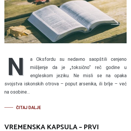
N
a Oksfordu su nedavno saopštili cenjeno
mišljenje da je „toksično“ reč godine u
engleskom jeziku. Ne misli se na opaka
svojstva iskonskih otrova – poput arsenika, ili brlje – već
na osobine…
ČITAJ DALJE
VREMENSKA KAPSULA – PRVI