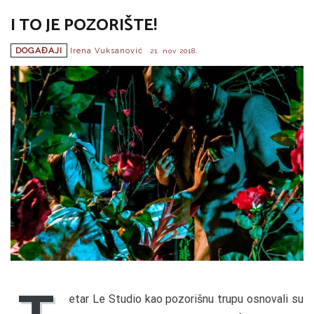
I TO JE POZORIŠTE!
DOGAĐAJI
Irena Vuksanović
21. nov 2018.
etar Le Studio kao pozorišnu trupu osnovali su