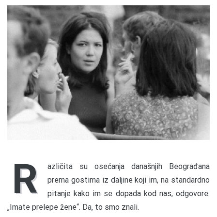
R
azličita su osećanja današnjih Beograđana
prema gostima iz daljine koji im, na standardno
pitanje kako im se dopada kod nas, odgovore:
„Imate prelepe žene“. Da, to smo znali.