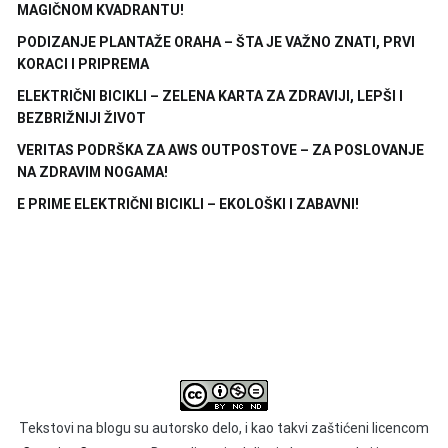
MAGIČNOM KVADRANTU!
PODIZANJE PLANTAŽE ORAHA – ŠTA JE VAŽNO ZNATI, PRVI
KORACI I PRIPREMA
ELEKTRIČNI BICIKLI – ZELENA KARTA ZA ZDRAVIJI, LEPŠI I
BEZBRIŽNIJI ŽIVOT
VERITAS PODRŠKA ZA AWS OUTPOSTOVE – ZA POSLOVANJE
NA ZDRAVIM NOGAMA!
E PRIME ELEKTRIČNI BICIKLI – EKOLOŠKI I ZABAVNI!
Tekstovi na blogu su autorsko delo, i kao takvi zaštićeni licencom