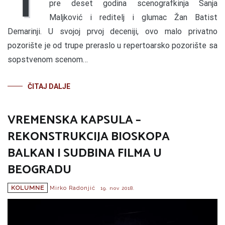
T
pre deset godina scenografkinja Sanja
Maljković i reditelj i glumac Žan Batist
Demarinji. U svojoj prvoj deceniji, ovo malo privatno
pozorište je od trupe preraslo u repertoarsko pozorište sa
sopstvenom scenom…
ČITAJ DALJE
VREMENSKA KAPSULA –
REKONSTRUKCIJA BIOSKOPA
BALKAN I SUDBINA FILMA U
BEOGRADU
KOLUMNE
Mirko Radonjić
19. nov 2018.