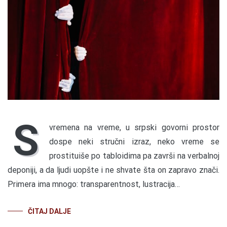
S
vremena na vreme, u srpski govorni prostor
dospe neki stručni izraz, neko vreme se
prostituiše po tabloidima pa završi na verbalnoj
deponiji, a da ljudi uopšte i ne shvate šta on zapravo znači.
Primera ima mnogo: transparentnost, lustracija…
ČITAJ DALJE