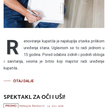
R
enoviranje kupatila je najskuplja stavka prilikom
uređenja stana. Uglavnom se to radi jednom u
15 godina. Pored odabira zidnih i podnih obloga
i sanitarija, veoma je bitno koji majstor radi uređenje
kupatila…
ČITAJ DALJE
SPEKTAKL ZA OČI I UŠI!
PROMO
Nebojša Rašković
14. dec 2018.