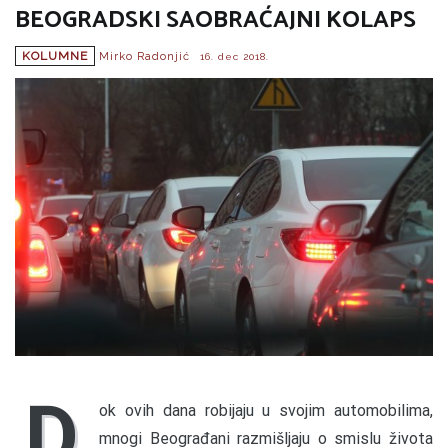
BEOGRADSKI SAOBRAĆAJNI KOLAPS
KOLUMNE
Mirko Radonjić
16. dec 2018.
D
ok ovih dana robijaju u svojim automobilima,
mnogi Beograđani razmišljaju o smislu života