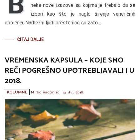
B
neke nove izazove sa kojima je trebalo da se
izbori kao što je naglo širenje veneričnih
obolenja. Nadležni ljudi prestonice su zato…
ČITAJ DALJE
VREMENSKA KAPSULA – KOJE SMO
REČI POGREŠNO UPOTREBLJAVALI I U
2018.
KOLUMNE
Mirko Radonjić
19. dec 2018.