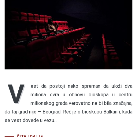
V
est da postoji neko spreman da uloži dva
miliona evra u obnovu bioskopa u centru
milionskog grada verovatno ne bi bila značajna,
da taj grad nije – Beograd. Reč je o bioskopu Balkan i, kada
se vest dovede u vezu…
ČITAJ DALJE