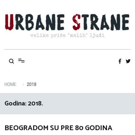
Skip
to
content
velike priče "malih" ljudi
HOME
2018
Godina:
2018.
BEOGRADOM SU PRE 80 GODINA