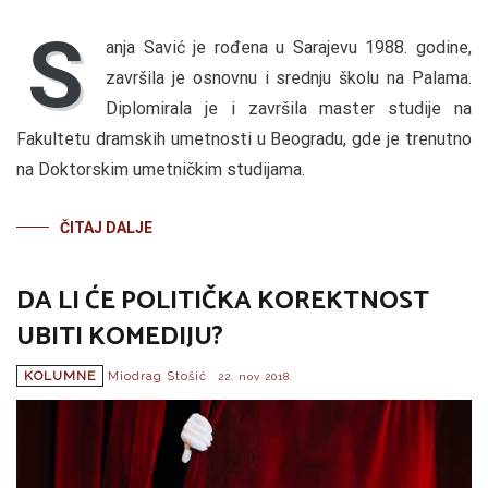
S
anja Savić je rođena u Sarajevu 1988. godine,
završila je osnovnu i srednju školu na Palama.
Diplomirala je i završila master studije na
Fakultetu dramskih umetnosti u Beogradu, gde je trenutno
na Doktorskim umetničkim studijama.
ČITAJ DALJE
DA LI ĆE POLITIČKA KOREKTNOST
UBITI KOMEDIJU?
KOLUMNE
Miodrag Stošić
22. nov 2018.