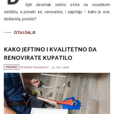
čijih desetak odsto otiče na vozačkom
sedištu, a poneki se, verovatno, i zapitaju – kako je sve,
dođavola, počelo?
ČITAJ DALJE
KAKO JEFTINO I KVALITETNO DA
RENOVIRATE KUPATILO
PROMO
Milenko Kovačević
14. dec 2018.