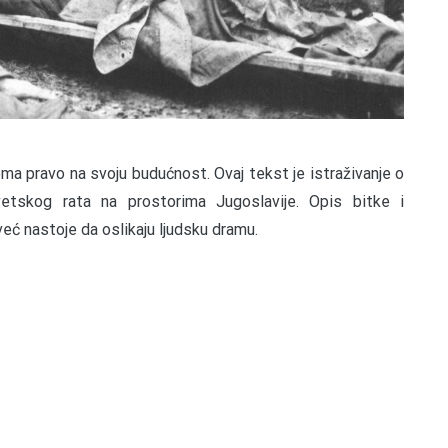
ema pravo na svoju budućnost. Ovaj tekst je istraživanje o
etskog rata na prostorima Jugoslavije. Opis bitke i
eć nastoje da oslikaju ljudsku dramu.