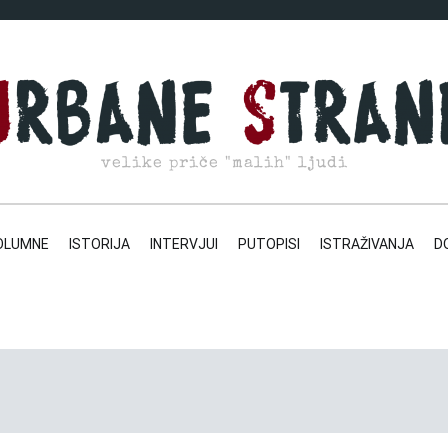
velike priče "malih" ljudi
OLUMNE
ISTORIJA
INTERVJUI
PUTOPISI
ISTRAŽIVANJA
D