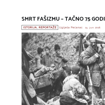
SMRT FAŠIZMU – TAČNO 75 GODIN
ISTORIJA
,
REPORTAŽE
Uglješa Pećanac
15. jun 2018.