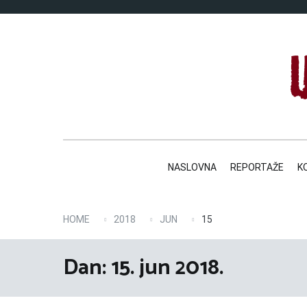
Skip
to
content
NASLOVNA
REPORTAŽE
K
HOME
2018
JUN
15
Dan:
15. jun 2018.