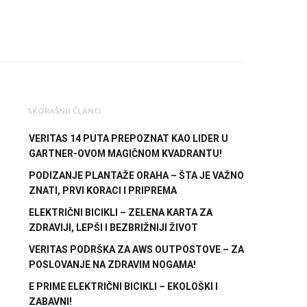
SKORAŠNJI ČLANCI
VERITAS 14 PUTA PREPOZNAT KAO LIDER U
GARTNER-OVOM MAGIČNOM KVADRANTU!
PODIZANJE PLANTAŽE ORAHA – ŠTA JE VAŽNO
ZNATI, PRVI KORACI I PRIPREMA
ELEKTRIČNI BICIKLI – ZELENA KARTA ZA
ZDRAVIJI, LEPŠI I BEZBRIŽNIJI ŽIVOT
VERITAS PODRŠKA ZA AWS OUTPOSTOVE – ZA
POSLOVANJE NA ZDRAVIM NOGAMA!
E PRIME ELEKTRIČNI BICIKLI – EKOLOŠKI I
ZABAVNI!