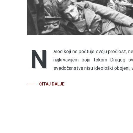
N
arod koji ne poštuje svoju prošlost, n
najkrvavijem boju tokom Drugog sv
svedočanstva nisu ideološki obojeni, v
ČITAJ DALJE