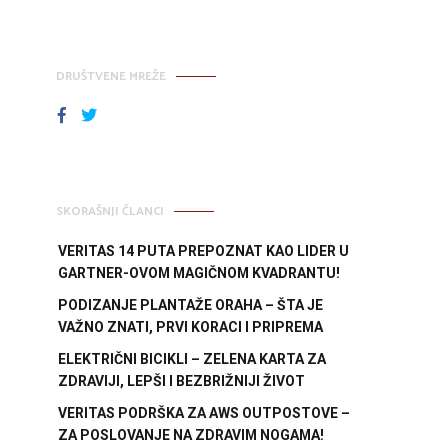
DRUŠTVENE MREŽE
FACEBOOK
TWITTER
SKORAŠNJI ČLANCI
VERITAS 14 PUTA PREPOZNAT KAO LIDER U
GARTNER-OVOM MAGIČNOM KVADRANTU!
PODIZANJE PLANTAŽE ORAHA – ŠTA JE
VAŽNO ZNATI, PRVI KORACI I PRIPREMA
ELEKTRIČNI BICIKLI – ZELENA KARTA ZA
ZDRAVIJI, LEPŠI I BEZBRIŽNIJI ŽIVOT
VERITAS PODRŠKA ZA AWS OUTPOSTOVE –
ZA POSLOVANJE NA ZDRAVIM NOGAMA!