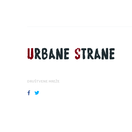
DRUŠTVENE MREŽE
FACEBOOK
TWITTER