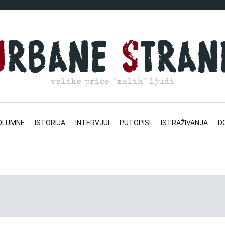
velike priče "malih" ljudi
OLUMNE
ISTORIJA
INTERVJUI
PUTOPISI
ISTRAŽIVANJA
D