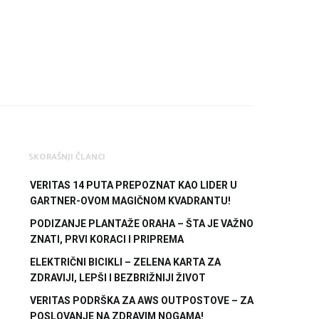
SKORAŠNJI ČLANCI
VERITAS 14 PUTA PREPOZNAT KAO LIDER U
GARTNER-OVOM MAGIČNOM KVADRANTU!
PODIZANJE PLANTAŽE ORAHA – ŠTA JE VAŽNO
ZNATI, PRVI KORACI I PRIPREMA
ELEKTRIČNI BICIKLI – ZELENA KARTA ZA
ZDRAVIJI, LEPŠI I BEZBRIŽNIJI ŽIVOT
VERITAS PODRŠKA ZA AWS OUTPOSTOVE – ZA
POSLOVANJE NA ZDRAVIM NOGAMA!