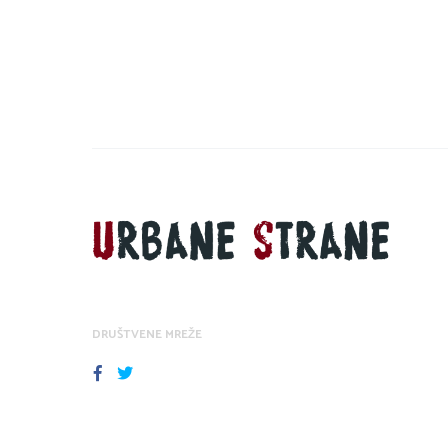
DRUŠTVENE MREŽE
FACEBOOK
TWITTER