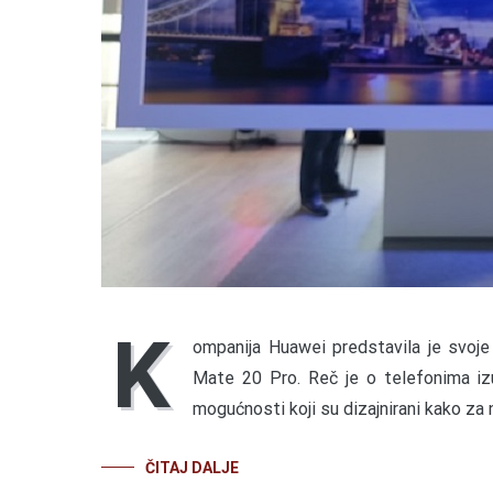
K
ompanija Huawei predstavila je svoj
Mate 20 Pro. Reč je o telefonima izuz
mogućnosti koji su dizajnirani kako za
ČITAJ DALJE