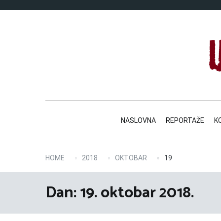
Skip
to
content
NASLOVNA
REPORTAŽE
K
HOME
2018
OKTOBAR
19
Dan:
19. oktobar 2018.