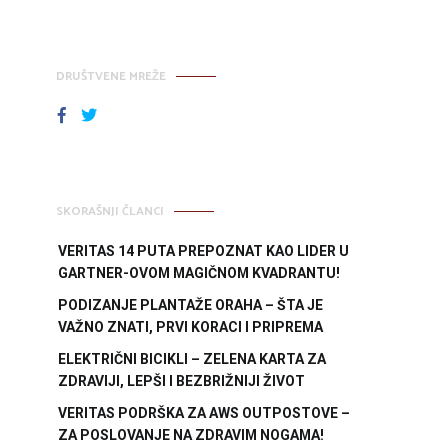
DRUŠTVENE MREŽE
FACEBOOK
TWITTER
SKORAŠNJI ČLANCI
VERITAS 14 PUTA PREPOZNAT KAO LIDER U
GARTNER-OVOM MAGIČNOM KVADRANTU!
PODIZANJE PLANTAŽE ORAHA – ŠTA JE
VAŽNO ZNATI, PRVI KORACI I PRIPREMA
ELEKTRIČNI BICIKLI – ZELENA KARTA ZA
ZDRAVIJI, LEPŠI I BEZBRIŽNIJI ŽIVOT
VERITAS PODRŠKA ZA AWS OUTPOSTOVE –
ZA POSLOVANJE NA ZDRAVIM NOGAMA!