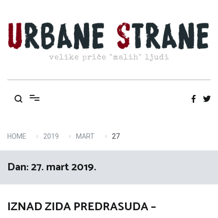
Skip
to
content
velike priče "malih" ljudi
HOME
2019
MART
27
Dan:
27. mart 2019.
IZNAD ZIDA PREDRASUDA –