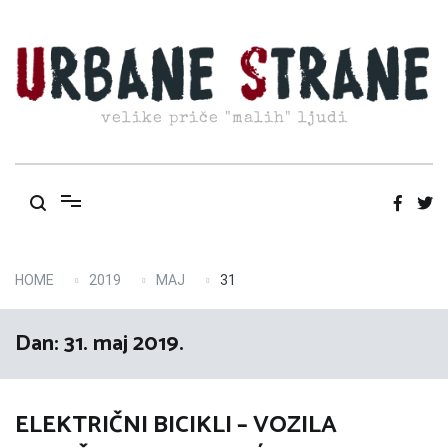
Skip
to
content
velike priče "malih" ljudi
HOME
2019
MAJ
31
Dan:
31. maj 2019.
ELEKTRIČNI BICIKLI – VOZILA