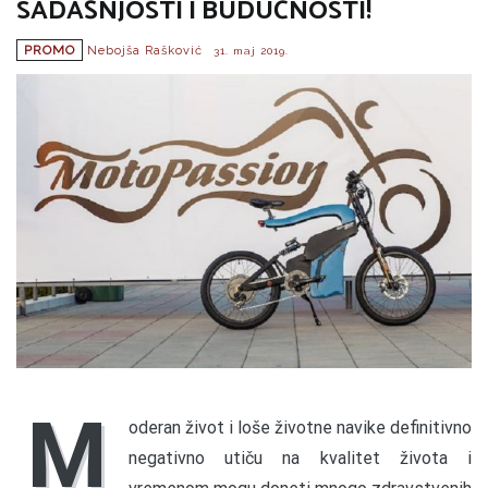
SADAŠNJOSTI I BUDUĆNOSTI!
PROMO
Nebojša Rašković
31. maj 2019.
M
oderan život i loše životne navike definitivno
negativno utiču na kvalitet života i