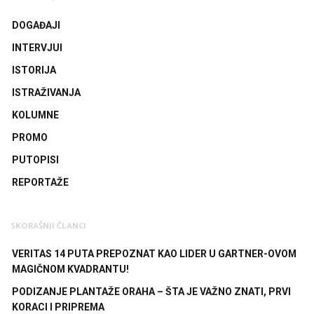
DOGAĐAJI
INTERVJUI
ISTORIJA
ISTRAŽIVANJA
KOLUMNE
PROMO
PUTOPISI
REPORTAŽE
SKORAŠNJI ČLANCI
VERITAS 14 PUTA PREPOZNAT KAO LIDER U GARTNER-OVOM
MAGIČNOM KVADRANTU!
PODIZANJE PLANTAŽE ORAHA – ŠTA JE VAŽNO ZNATI, PRVI
KORACI I PRIPREMA