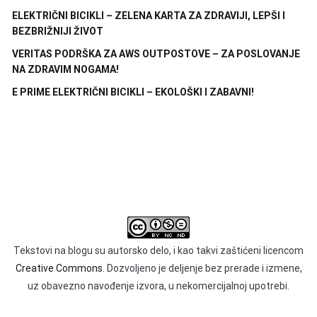
ELEKTRIČNI BICIKLI – ZELENA KARTA ZA ZDRAVIJI, LEPŠI I
BEZBRIŽNIJI ŽIVOT
VERITAS PODRŠKA ZA AWS OUTPOSTOVE – ZA POSLOVANJE
NA ZDRAVIM NOGAMA!
E PRIME ELEKTRIČNI BICIKLI – EKOLOŠKI I ZABAVNI!
Tekstovi na blogu su autorsko delo, i kao takvi zaštićeni licencom
Creative Commons.
Dozvoljeno je deljenje bez prerade i izmene,
uz obavezno navođenje izvora, u nekomercijalnoj upotrebi.