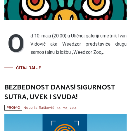
O
d 10. maja (20.00) u Uličnoj galeriji umetnik Ivan
Vidović aka Weedzor predstaviće drugu
samostalnu izložbu „Weedzor Zoo„.
ČITAJ DALJE
BEZBEDNOST DANAS! SIGURNOST
SUTRA, UVEK I SVUDA!
PROMO
Nebojša Rašković
13. maj 2019.