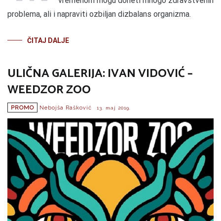
vremenom mogu doneti mnogo zdravstvenih
problema, ali i napraviti ozbiljan dizbalans organizma.
ČITAJ DALJE
ULIČNA GALERIJA: IVAN VIDOVIĆ –
WEEDZOR ZOO
PROMO
Nebojša Rašković
13. maj 2019.