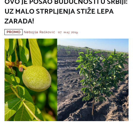
OVO JE POSAO BUDUĆNOSTI U SRBIJI:
UZ MALO STRPLJENJA STIŽE LEPA
ZARADA!
PROMO
Nebojša Rašković
07. maj 2019.