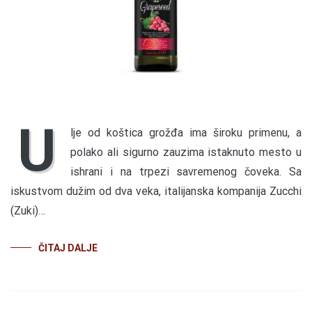
U
lje od koštica grožđa ima široku primenu, a
polako ali sigurno zauzima istaknuto mesto u
ishrani i na trpezi savremenog čoveka. Sa
iskustvom dužim od dva veka, italijanska kompanija Zucchi
(Zuki)…
ČITAJ DALJE