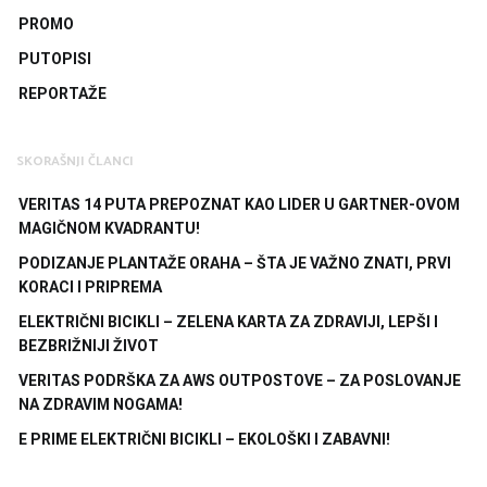
PROMO
PUTOPISI
REPORTAŽE
SKORAŠNJI ČLANCI
VERITAS 14 PUTA PREPOZNAT KAO LIDER U GARTNER-OVOM
MAGIČNOM KVADRANTU!
PODIZANJE PLANTAŽE ORAHA – ŠTA JE VAŽNO ZNATI, PRVI
KORACI I PRIPREMA
ELEKTRIČNI BICIKLI – ZELENA KARTA ZA ZDRAVIJI, LEPŠI I
BEZBRIŽNIJI ŽIVOT
VERITAS PODRŠKA ZA AWS OUTPOSTOVE – ZA POSLOVANJE
NA ZDRAVIM NOGAMA!
E PRIME ELEKTRIČNI BICIKLI – EKOLOŠKI I ZABAVNI!