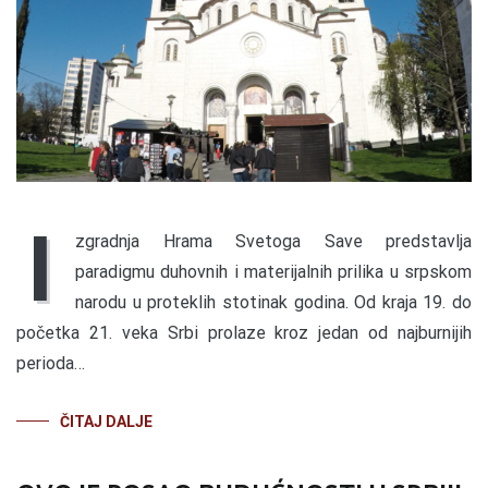
I
zgradnja Hrama Svetoga Save predstavlja
paradigmu duhovnih i materijalnih prilika u srpskom
narodu u proteklih stotinak godina. Od kraja 19. do
početka 21. veka Srbi prolaze kroz jedan od najburnijih
perioda…
ČITAJ DALJE