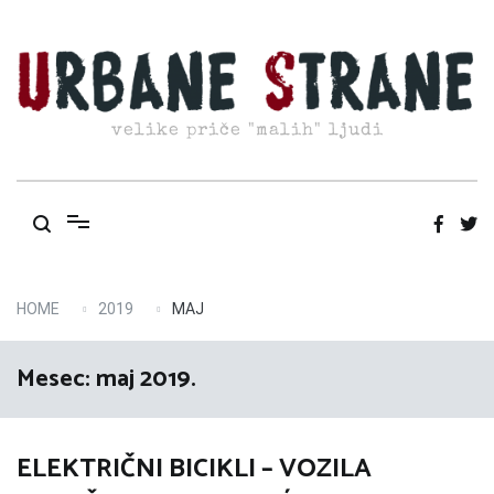
Skip
to
content
velike priče "malih" ljudi
HOME
2019
MAJ
Mesec:
maj 2019.
ELEKTRIČNI BICIKLI – VOZILA