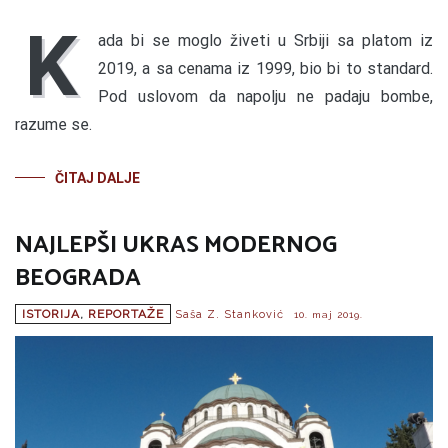
K
ada bi se moglo živeti u Srbiji sa platom iz
2019, a sa cenama iz 1999, bio bi to standard.
Pod uslovom da napolju ne padaju bombe,
razume se.
ČITAJ DALJE
NAJLEPŠI UKRAS MODERNOG
BEOGRADA
ISTORIJA
,
REPORTAŽE
Saša Z. Stanković
10. maj 2019.