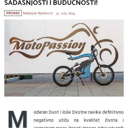
SADAŠNJOSTI I BUDUĆNOSTI!
PROMO
Nebojša Rašković
31. maj 2019.
M
oderan život i loše životne navike definitivno
negativno utiču na kvalitet života i