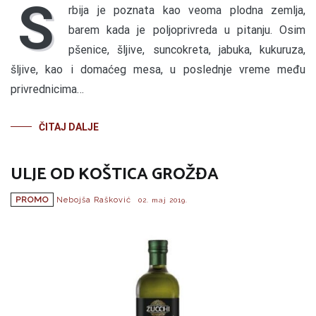
S
rbija je poznata kao veoma plodna zemlja,
barem kada je poljoprivreda u pitanju. Osim
pšenice, šljive, suncokreta, jabuka, kukuruza,
šljive, kao i domaćeg mesa, u poslednje vreme među
privrednicima…
ČITAJ DALJE
ULJE OD KOŠTICA GROŽĐA
PROMO
Nebojša Rašković
02. maj 2019.