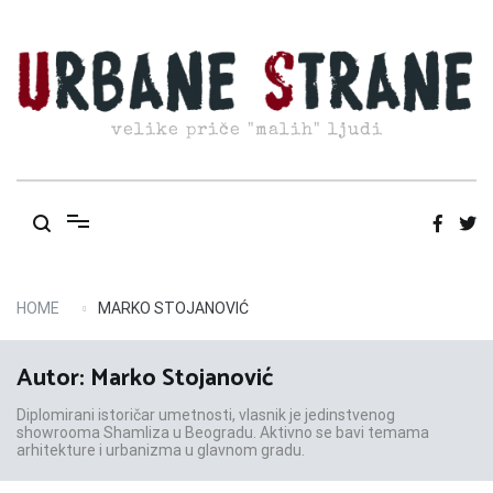
Skip
to
content
velike priče "malih" ljudi
HOME
MARKO STOJANOVIĆ
Autor:
Marko Stojanović
Diplomirani istoričar umetnosti, vlasnik je jedinstvenog
showrooma Shamliza u Beogradu. Aktivno se bavi temama
arhitekture i urbanizma u glavnom gradu.