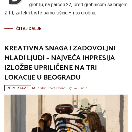
groblju, na parceli 22, pred grobnicom sa brojem
2-III, zatekli biste samo tišinu – i to grobnu.
ČITAJ DALJE
KREATIVNA SNAGA I ZADOVOLJNI
MLADI LJUDI – NAJVEĆA IMPRESIJA
IZLOŽBE UPRILIČENE NA TRI
LOKACIJE U BEOGRADU
REPORTAŽE
Milenko Kovačević
27. sep 2018.