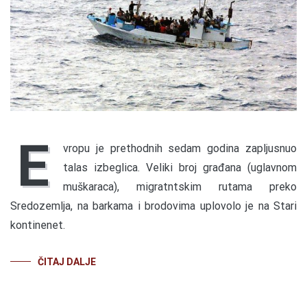
E
vropu je prethodnih sedam godina zapljusnuo
talas izbeglica. Veliki broj građana (uglavnom
muškaraca), migratntskim rutama preko
Sredozemlja, na barkama i brodovima uplovolo je na Stari
kontinenet.
ČITAJ DALJE