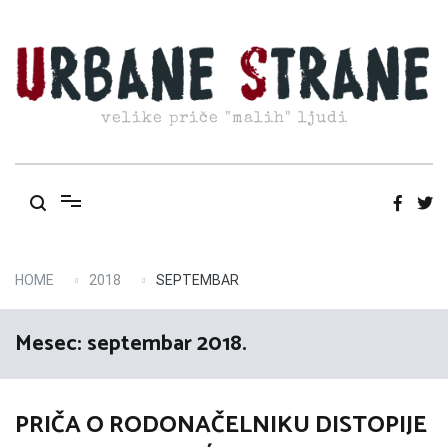
Skip
to
content
velike priče "malih" ljudi
HOME
2018
SEPTEMBAR
Mesec:
septembar 2018.
PRIČA O RODONAČELNIKU DISTOPIJE