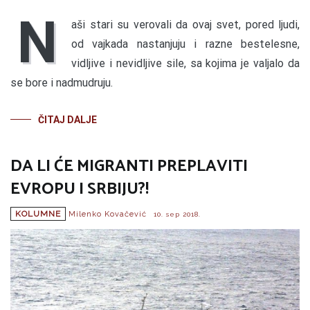
N
aši stari su verovali da ovaj svet, pored ljudi,
od vajkada nastanjuju i razne bestelesne,
vidljive i nevidljive sile, sa kojima je valjalo da
se bore i nadmudruju.
ČITAJ DALJE
DA LI ĆE MIGRANTI PREPLAVITI
EVROPU I SRBIJU?!
KOLUMNE
Milenko Kovačević
10. sep 2018.