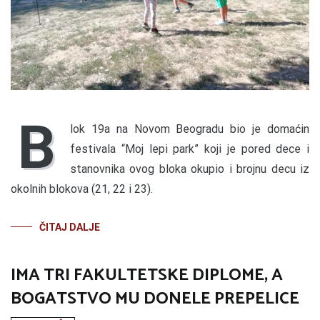
B
lok 19a na Novom Beogradu bio je domaćin
festivala “Moj lepi park” koji je pored dece i
stanovnika ovog bloka okupio i brojnu decu iz
okolnih blokova (21, 22 i 23).
ČITAJ DALJE
IMA TRI FAKULTETSKE DIPLOME, A
BOGATSTVO MU DONELE PREPELICE