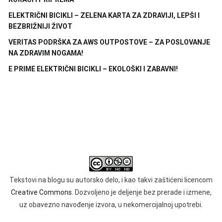
ELEKTRIČNI BICIKLI – ZELENA KARTA ZA ZDRAVIJI, LEPŠI I
BEZBRIŽNIJI ŽIVOT
VERITAS PODRŠKA ZA AWS OUTPOSTOVE – ZA POSLOVANJE
NA ZDRAVIM NOGAMA!
E PRIME ELEKTRIČNI BICIKLI – EKOLOŠKI I ZABAVNI!
Tekstovi na blogu su autorsko delo, i kao takvi zaštićeni licencom
Creative Commons.
Dozvoljeno je deljenje bez prerade i izmene,
uz obavezno navođenje izvora, u nekomercijalnoj upotrebi.