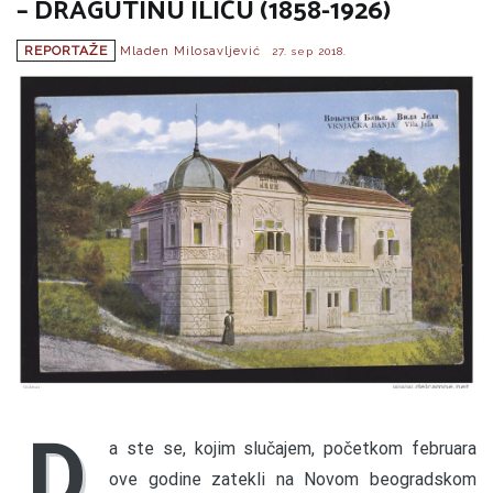
– DRAGUTINU ILIĆU (1858-1926)
REPORTAŽE
Mladen Milosavljević
27. sep 2018.
D
a ste se, kojim slučajem, početkom februara
ove godine zatekli na Novom beogradskom