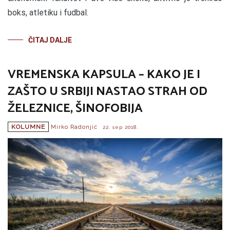
boks, atletiku i fudbal.
ČITAJ DALJE
VREMENSKA KAPSULA – KAKO JE I
ZAŠTO U SRBIJI NASTAO STRAH OD
ŽELEZNICE, ŠINOFOBIJA
KOLUMNE
Mirko Radonjić
22. sep 2018.