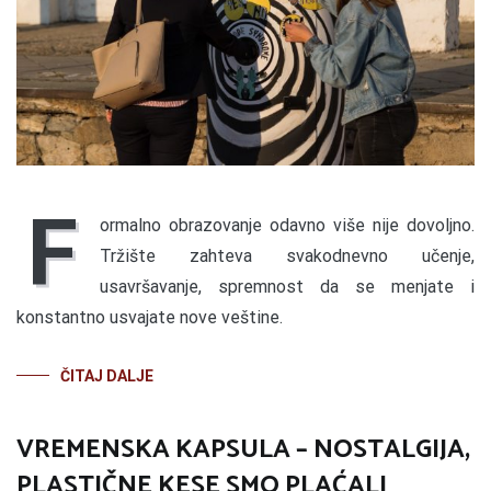
F
ormalno obrazovanje odavno više nije dovoljno.
Tržište zahteva svakodnevno učenje,
usavršavanje, spremnost da se menjate i
konstantno usvajate nove veštine.
ČITAJ DALJE
VREMENSKA KAPSULA – NOSTALGIJA,
PLASTIČNE KESE SMO PLAĆALI