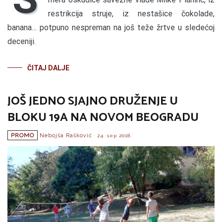
restrikcija struje, iz nestašice čokolade,
banana… potpuno nespreman na još teže žrtve u sledećoj
deceniji.
ČITAJ DALJE
JOŠ JEDNO SJAJNO DRUŽENJE U
BLOKU 19A NA NOVOM BEOGRADU
PROMO
Nebojša Rašković
24. sep 2018.