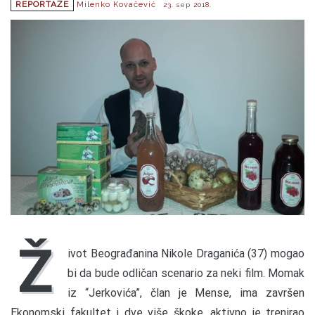
REPORTAŽE
Milenko Kovačević
23. sep 2018.
Ž
ivot Beograđanina Nikole Draganića (37) mogao
bi da bude odličan scenario za neki film. Momak
iz “Jerkovića”, član je Mense, ima završen
Ekonomski fakultet i dve više škoke, aktivno je trenirao