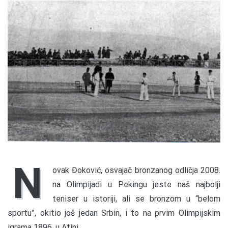
N
ovak Đoković, osvajač bronzanog odličja 2008.
na Olimpijadi u Pekingu jeste naš najbolji
teniser u istoriji, ali se bronzom u “belom
sportu”, okitio još jedan Srbin, i to na prvim Olimpijskim
igrama 1896. u Atini…