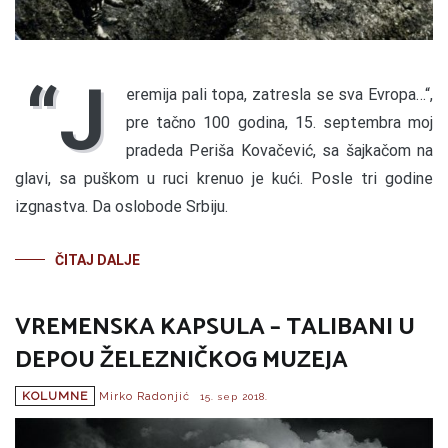
“J
eremija pali topa, zatresla se sva Evropa…“,
pre tačno 100 godina, 15. septembra moj
pradeda Periša Kovačević, sa šajkačom na
glavi, sa puškom u ruci krenuo je kući. Posle tri godine
izgnastva. Da oslobode Srbiju.
ČITAJ DALJE
VREMENSKA KAPSULA – TALIBANI U
DEPOU ŽELEZNIČKOG MUZEJA
KOLUMNE
Mirko Radonjić
15. sep 2018.