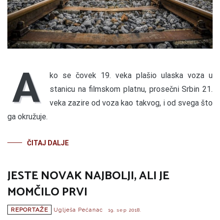
A
ko se čovek 19. veka plašio ulaska voza u
stanicu na filmskom platnu, prosečni Srbin 21.
veka zazire od voza kao takvog, i od svega što
ga okružuje.
ČITAJ DALJE
JESTE NOVAK NAJBOLJI, ALI JE
MOMČILO PRVI
REPORTAŽE
Uglješa Pećanac
19. sep 2018.