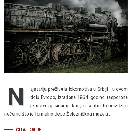
N
ajstarija preživela lokomotiva u Srbiji i u ovom
delu Evrope, izrađena 1864. godine, rasporena
je u svojoj sigurnoj kući, u centru Beograda, u
nečemu što je formalno depo Železničkog muzeja…
ČITAJ DALJE