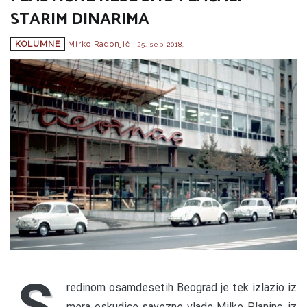
STARIM DINARIMA
KOLUMNE
Mirko Radonjić
25. sep 2018.
S
redinom osamdesetih Beograd je tek izlazio iz
mera oskudice savezne vlade Milke Planinc, iz