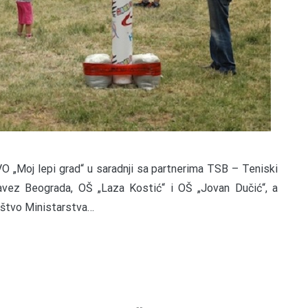
NVO „Moj lepi grad“ u saradnji sa partnerima TSB – Teniski
vez Beograda, OŠ „Laza Kostić“ i OŠ „Jovan Dučić“, a
ruštvo Ministarstva…