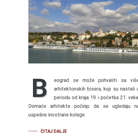
B
eograd se može pohvaliti sa viš
arhitektonskih bisera, koji su nastali 
periodu od kraja 19. i početka 21. veka
Domaće arhitekte počinju da se ugledaju n
uspešne inostrane kolege.
ČITAJ DALJE