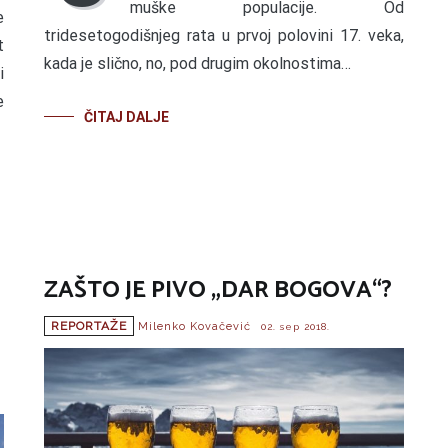
muške populacije. Od
e
tridesetogodišnjeg rata u prvoj polovini 17. veka,
t
kada je slično, no, pod drugim okolnostima…
i
e
ČITAJ DALJE
ZAŠTO JE PIVO „DAR BOGOVA“?
REPORTAŽE
Milenko Kovačević
02. sep 2018.