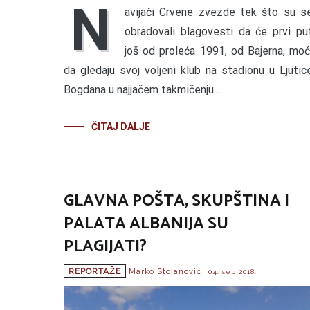
N
avijači Crvene zvezde tek što su s
obradovali blagovesti da će prvi pu
još od proleća 1991, od Bajerna, moć
da gledaju svoj voljeni klub na stadionu u Ljutic
Bogdana u najjačem takmičenju…
ČITAJ DALJE
GLAVNA POŠTA, SKUPŠTINA I
PALATA ALBANIJA SU
PLAGIJATI?
REPORTAŽE
Marko Stojanović
04. sep 2018.