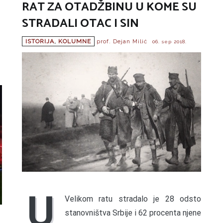
RAT ZA OTADŽBINU U KOME SU
STRADALI OTAC I SIN
ISTORIJA
,
KOLUMNE
prof. Dejan Milić
06. sep 2018.
U
Velikom ratu stradalo je 28 odsto
stanovništva Srbije i 62 procenta njene