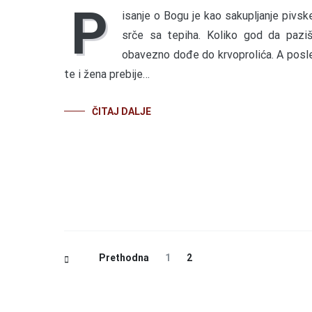
P
isanje o Bogu je kao sakupljanje pivsk
srče sa tepiha. Koliko god da paziš
obavezno dođe do krvoprolića. A posl
te i žena prebije…
ČITAJ DALJE
Posts
Page
Page
Prethodna
1
2
Navigation