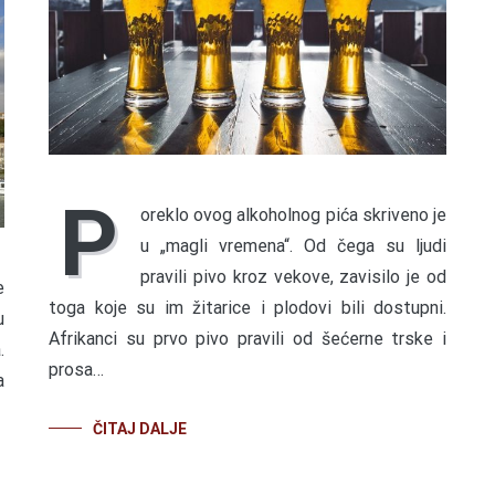
P
oreklo ovog alkoholnog pića skriveno je
u „magli vremena“. Od čega su ljudi
pravili pivo kroz vekove, zavisilo je od
e
toga koje su im žitarice i plodovi bili dostupni.
u
Afrikanci su prvo pivo pravili od šećerne trske i
.
prosa…
a
ČITAJ DALJE