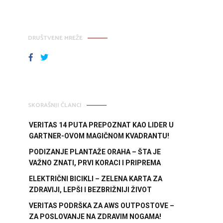
DRUŠTVENE MREŽE
FACEBOOK
TWITTER
SKORAŠNJI ČLANCI
VERITAS 14 PUTA PREPOZNAT KAO LIDER U
GARTNER-OVOM MAGIČNOM KVADRANTU!
PODIZANJE PLANTAŽE ORAHA – ŠTA JE
VAŽNO ZNATI, PRVI KORACI I PRIPREMA
ELEKTRIČNI BICIKLI – ZELENA KARTA ZA
ZDRAVIJI, LEPŠI I BEZBRIŽNIJI ŽIVOT
VERITAS PODRŠKA ZA AWS OUTPOSTOVE –
ZA POSLOVANJE NA ZDRAVIM NOGAMA!