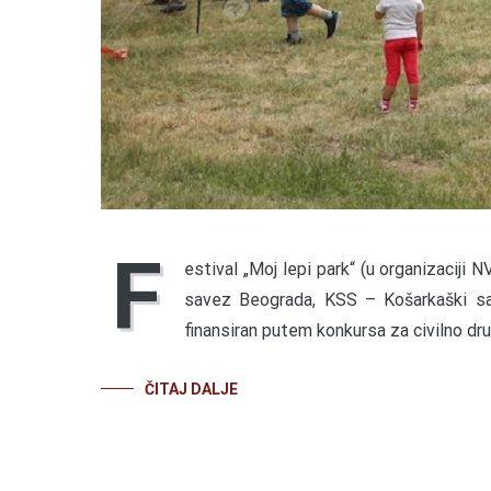
F
estival „Moj lepi park“ (u organizaciji 
savez Beograda, KSS – Košarkaški sa
finansiran putem konkursa za civilno d
ČITAJ DALJE