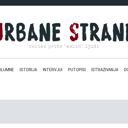
velike priče "malih" ljudi
OLUMNE
ISTORIJA
INTERVJUI
PUTOPISI
ISTRAŽIVANJA
D