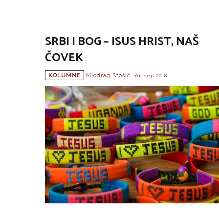
SRBI I BOG – ISUS HRIST, NAŠ
ČOVEK
KOLUMNE
Miodrag Stošić
01. sep 2018.