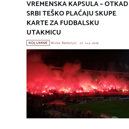
VREMENSKA KAPSULA – OTKAD
SRBI TEŠKO PLAĆAJU SKUPE
KARTE ZA FUDBALSKU
UTAKMICU
KOLUMNE
Mirko Radonjić
07. sep 2018.