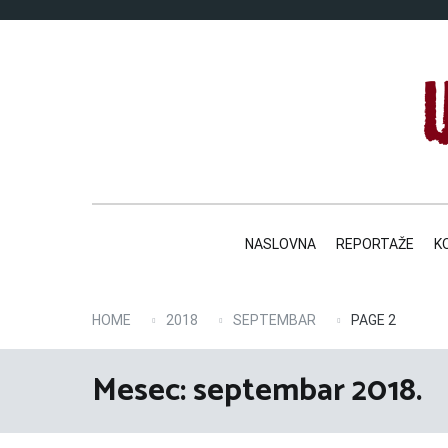
Skip
to
content
NASLOVNA
REPORTAŽE
K
HOME
2018
SEPTEMBAR
PAGE 2
Mesec:
septembar 2018.