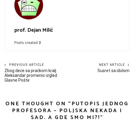
prof. Dejan Milić
Posts created
3
Kretanje
PREVIOUS ARTICLE
NEXT ARTICLE
Zbog dece sa praćkom kralj
Susret sa idolom
članka
Aleksandar promenio izgled
Glavne Pošte
ONE THOUGHT ON “
PUTOPIS JEDNOG
PROFESORA – POLJSKA NEKADA I
SAD. A GDE SMO MI?!
”