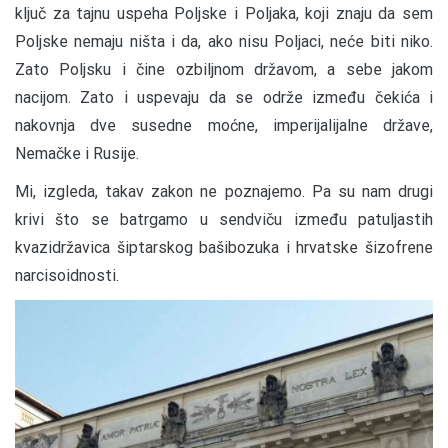
ključ za tajnu uspeha Poljske i Poljaka, koji znaju da sem
Poljske nemaju ništa i da, ako nisu Poljaci, neće biti niko.
Zato Poljsku i čine ozbiljnom državom, a sebe jakom
nacijom. Zato i uspevaju da se održe između čekića i
nakovnja dve susedne moćne, imperijalijalne države,
Nemačke i Rusije.
Mi, izgleda, takav zakon ne poznajemo. Pa su nam drugi
krivi što se batrgamo u sendviču između patuljastih
kvazidržavica šiptarskog bašibozuka i hrvatske šizofrene
narcisoidnosti.