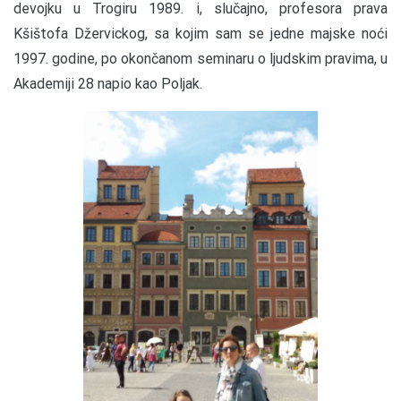
devojku u Trogiru 1989. i, slučajno, profesora prava
Kšištofa Džervickog, sa kojim sam se jedne majske noći
1997. godine, po okončanom seminaru o ljudskim pravima, u
Akademiji 28 napio kao Poljak.