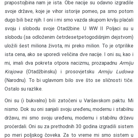
prapostojbina nam je ista. Obe nacije su odavno izgradile
svoje države, koje je vihor istorije pomeo, pa smo potom
dugo bili bez njih. I oni i mi smo vazda skupom krvlju plaćali
svoju i slobodu svoje Otadžbine. U WW II Poljaci su u
slobodu (sa odloženim četrdesetpetogodišnjim dejstvom)
uložili šest miliona života, mi preko milion. To je otprilike
ista cena, ako se uporedi veličina dve nacije. I oni su, kao i
mi, imali dva pokreta otpora nacizmu, prozapadnu
Armiju
Krajowa
(Otadžbinsku) i prosovjetsku
Armiju Ludowa
(Narodnu). To bi uglavnom bilo sve što se sličnosti tiče.
Ostalo su razlike.
Oni su (i bukvalno) bili zatočeni u Varšavskom paktu. Mi
nismo. Dok su oni sanjali svoju uređenu, modernu i stabilnu
državu, mi smo svoju uređenu, modernu i stabilnu državu
proćerdali. Oni su za prethodnih 30 godina izgradili sistem
po meri poljskog čoveka. Za to vreme mi smo sistem u