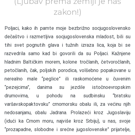
(Ljubav prema zemlji je naš
zakon!)
P
oljaci, kako ih pamte moje bezbrižno socjugoslovensko
dečaštvo i razmetljiva socjugoslovenska mladost, bili su
tihi svet pognutih glava i tužnih izraza lica, koja bi se
razvedrila samo kad bi govorili da su Poljaci. Kažnjene
hladnim Baltičkim morem, kolone tročlanih, četvoročlanih,
petočlanih, čak, poljskih porodica, volšebno popakovane u
nerealno male “peglice” ili raskomoćene u čuvenim
“pezejcima”, danima su jezdile istočnoevropskim
drumovima, u pohodu na sudbinsku “bratsku
varšavskopaktovsku” crnomorsku obalu ili, za većinu njih
nedosanjanu, obalu Jadrana. Prolazeći kroz Jugoslaviju
(idući ka Crnom moru, najviše kroz Srbiju), u nas, svoje
“prozapadne, slobodne i srećne jugoslovenske” prijatelje,