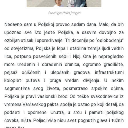
Staro gradsko jezgro
Nedavno sam u Poljskoj proveo sedam dana. Malo, da bih
upoznao sve što jeste Poljska, a sasvim dovoljno za
ozbiljan utisak i upoređivanje. Tri decenije po “oslobođenju”
od sovjetizma, Poljska je lepa i stabilna zemlja ljudi vedrih
lica, potpuno posvećenih sebi i Njoj. Ona je nepregledno
more uređenih i obrađenih oranica, ogromno gradilište,
pejsaž očišćenih i ulepšanih gradova, infrastrukturni
koloplet puteva i pruga vredan divljenja. U nekim
segmentima svog života, posmatrano srpskim očima,
Poljska je pravi vasionski brod. Od teške svakodnevice iz
vremena Varšavskog pakta spolja je ostao po koji detalj, da
podseti i opomene. Unutra, u srcu i pameti poljskog
čoveka, ništa. Poljaci više nisu svet pognutih glava i tužnih