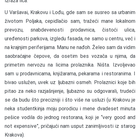
izraza lica.
U Varšavai, Krakovu i Lođu, gde sam se susreo sa urbanim
životom Poljaka, cepidlačio sam, tražeći mane lokalnom
prevozu, snabdevenosti prodavnica, čistoći ulica,
uređenosti parkova, izgledu fasada, ne samo u centru, već i
na krajnjim periferijama. Manu ne nađoh. Želeo sam da vidim
saobraćajne čepove, da osetim bes vozača u njima, da
primetim nervozu na licima prolaznika. Ništa. Izvoljevao
sam u prodavnicama, knjižarama, pekarama i restoranima. I
bivao uslužen, uvek uz ljubazni osmeh. Prolaznici koje bih
pitao za neko razjašnjenje, ljubazno su odgovarali, trudeći
se da budu što precizniji i što više na usluzi (u Krakovu je
neka studentkinja moju porodicu i mene dvadeset minuta
pešice vodila do jednog restorana, koji je “very good and
not expensive”, pričajući nam usput zanimljivosti iz starog
Krakova).