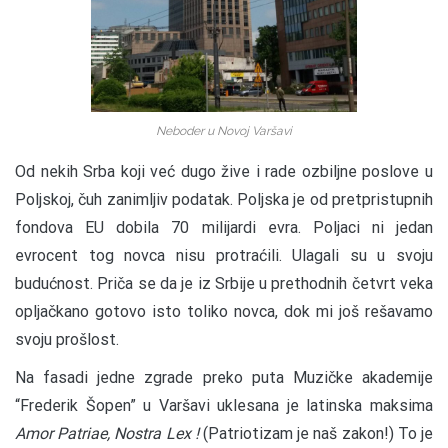
Neboder u Novoj Varšavi
Od nekih Srba koji već dugo žive i rade ozbiljne poslove u
Poljskoj, čuh zanimljiv podatak. Poljska je od pretpristupnih
fondova EU dobila 70 milijardi evra. Poljaci ni jedan
evrocent tog novca nisu protraćili. Ulagali su u svoju
budućnost. Priča se da je iz Srbije u prethodnih četvrt veka
opljačkano gotovo isto toliko novca, dok mi još rešavamo
svoju prošlost.
Na fasadi jedne zgrade preko puta Muzičke akademije
“Frederik Šopen” u Varšavi uklesana je latinska maksima
Amor Patriae, Nostra Lex !
(Patriotizam je naš zakon!) To je