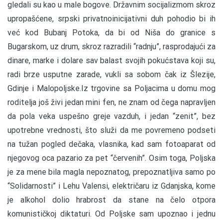
gledali su kao u male bogove. Državnim socijalizmom skroz
upropašćene, srpski privatnoinicijativni duh pohodio bi ih
već kod Bubanj Potoka, da bi od Niša do granice s
Bugarskom, uz drum, skroz razradili “radnju”, rasprodajući za
dinare, marke i dolare sav balast svojih pokućstava koji su,
radi brze usputne zarade, vukli sa sobom čak iz Šlezije,
Gdinje i Malopoljske.Iz trgovine sa Poljacima u domu mog
roditelja još živi jedan mini fen, ne znam od čega napravljen
da pola veka uspešno greje vazduh, i jedan “zenit”, bez
upotrebne vrednosti, što služi da me povremeno podseti
na tužan pogled dečaka, vlasnika, kad sam fotoaparat od
njegovog oca pazario za pet “červenih”. Osim toga, Poljska
je za mene bila magla nepoznatog, prepoznatljiva samo po
“Solidarnosti” i Lehu Valensi, električaru iz Gdanjska, kome
je alkohol dolio hrabrost da stane na čelo otpora
komunističkoj diktaturi. Od Poljske sam upoznao i jednu