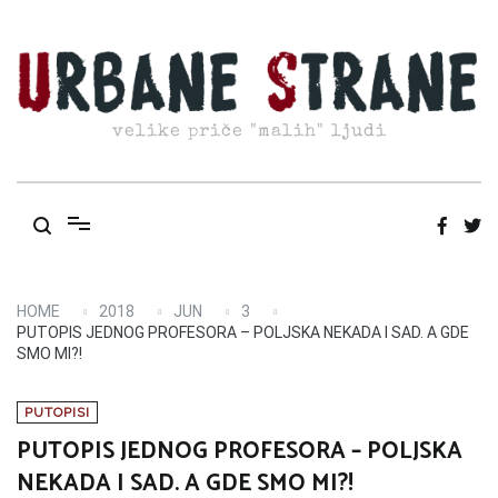
Skip
to
content
velike priče "malih" ljudi
HOME
2018
JUN
3
PUTOPIS JEDNOG PROFESORA – POLJSKA NEKADA I SAD. A GDE
SMO MI?!
PUTOPISI
PUTOPIS JEDNOG PROFESORA – POLJSKA
NEKADA I SAD. A GDE SMO MI?!