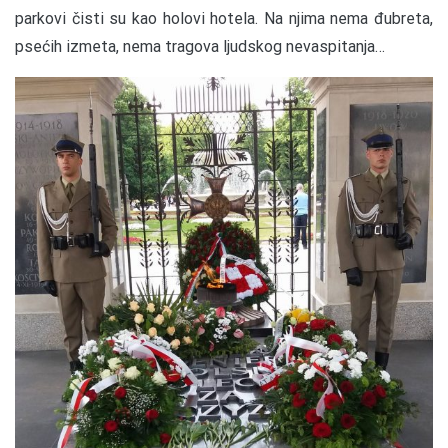
parkovi čisti su kao holovi hotela. Na njima nema đubreta,
psećih izmeta, nema tragova ljudskog nevaspitanja…