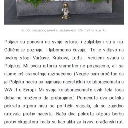
Grob neznanog junaka varšavskom Centralnom parku
Poljaci su ponosni na svoju istoriju i zaljubljeni su u nju.
Odlično je poznaju. I ljubomorno čuvaju. To je vidljivo na
svakoj stopi Varšave, Krakova, Lođa…, verujem, svuda u
Poljskoj. Mi svoju istoriju sramotno ne poznajemo, ali se
njome još sramotnije razmećemo. (Negde sam pročitao da
je Poljska nacija sa najmanje nacističkih kolaboracionista u
WW II u Evropi. Mi svoje kolaboracioniste svih fela toga
doba ne možemo da prebrojimo.) Pomenuta dva poljska
pokreta otpora nisu se politički slagala, ali su zajedno
ratovala protiv nacista. Naša dva pokreta otpora borbu
protiv okupatora imala su kao alibi za krvavi građanski rat.