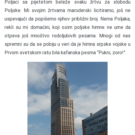
Poljaci sa pijetetom beleže svaku žrtvu za slobodu
Poljske. Mi svojim žrtvama maroderski licitiramo, još ne
uspevajući da popišemo njihov približni broj. Nema Poljaka,
rekli su mi domaćini, koji osim poljske himne ne ume da
otpeva još mnoštvo rodoljubivih pesama. Mnogi od nas
spremni su da se pobiju u veri da je himna srpske vojske u
Prvom svetskom ratu bila kafanska pesma “Pukni, zoro!”.