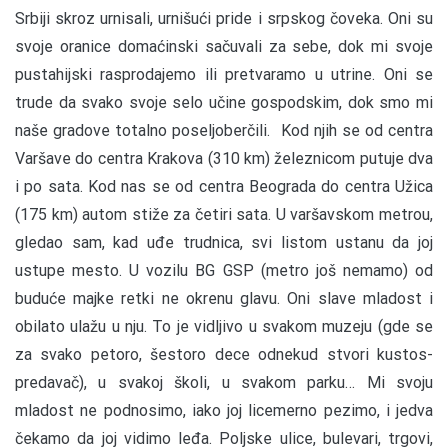
Srbiji skroz urnisali, urnišući pride i srpskog čoveka. Oni su
svoje oranice domaćinski sačuvali za sebe, dok mi svoje
pustahijski rasprodajemo ili pretvaramo u utrine. Oni se
trude da svako svoje selo učine gospodskim, dok smo mi
naše gradove totalno poseljoberčili. Kod njih se od centra
Varšave do centra Krakova (310 km) železnicom putuje dva
i po sata. Kod nas se od centra Beograda do centra Užica
(175 km) autom stiže za četiri sata. U varšavskom metrou,
gledao sam, kad uđe trudnica, svi listom ustanu da joj
ustupe mesto. U vozilu BG GSP (metro još nemamo) od
buduće majke retki ne okrenu glavu. Oni slave mladost i
obilato ulažu u nju. To je vidljivo u svakom muzeju (gde se
za svako petoro, šestoro dece odnekud stvori kustos-
predavač), u svakoj školi, u svakom parku… Mi svoju
mladost ne podnosimo, iako joj licemerno pezimo, i jedva
čekamo da joj vidimo leđa. Poljske ulice, bulevari, trgovi,