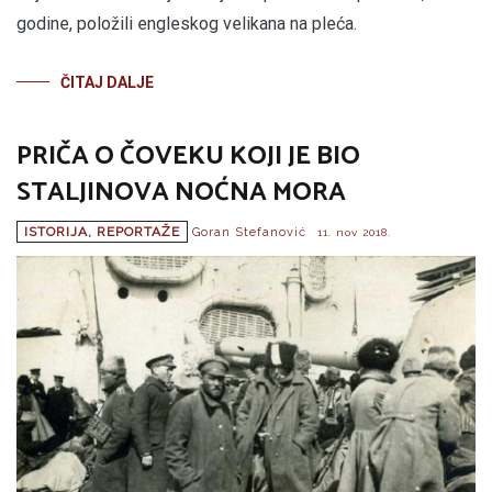
godine, položili engleskog velikana na pleća.
ČITAJ DALJE
PRIČA O ČOVEKU KOJI JE BIO
STALJINOVA NOĆNA MORA
ISTORIJA
,
REPORTAŽE
Goran Stefanović
11. nov 2018.