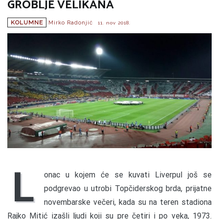
GROBLJE VELIKANA
KOLUMNE
Mirko Radonjić
11. nov 2018.
L
onac u kojem će se kuvati Liverpul još se
podgrevao u utrobi Topčiderskog brda, prijatne
novembarske večeri, kada su na teren stadiona
Rajko Mitić izašli ljudi koji su pre četiri i po veka, 1973.