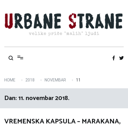
Skip
to
content
velike priče "malih" ljudi
HOME
2018
NOVEMBAR
11
Dan:
11. novembar 2018.
VREMENSKA KAPSULA – MARAKANA,