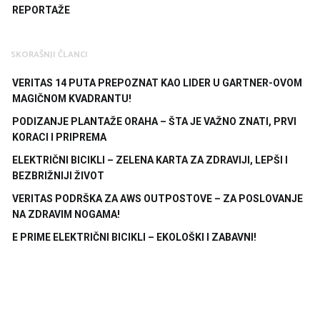
REPORTAŽE
SKORAŠNJI ČLANCI
VERITAS 14 PUTA PREPOZNAT KAO LIDER U GARTNER-OVOM
MAGIČNOM KVADRANTU!
PODIZANJE PLANTAŽE ORAHA – ŠTA JE VAŽNO ZNATI, PRVI
KORACI I PRIPREMA
ELEKTRIČNI BICIKLI – ZELENA KARTA ZA ZDRAVIJI, LEPŠI I
BEZBRIŽNIJI ŽIVOT
VERITAS PODRŠKA ZA AWS OUTPOSTOVE – ZA POSLOVANJE
NA ZDRAVIM NOGAMA!
E PRIME ELEKTRIČNI BICIKLI – EKOLOŠKI I ZABAVNI!