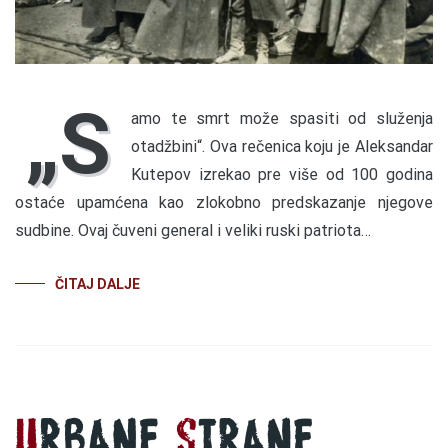
„S
amo te smrt može spasiti od služenja
otadžbini“. Ova rečenica koju je Aleksandar
Kutepov izrekao pre više od 100 godina
ostaće upamćena kao zlokobno predskazanje njegove
sudbine. Ovaj čuveni general i veliki ruski patriota…
ČITAJ DALJE