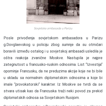
Sovjetska ambasada u Parizu
Posle privođenja sovjetskom ambasadora u Parizu
g.Dovglaevskog u policiju zbog sumnje da su otmičari
boravili između ostalog i u sovjetskoj ambasadi usledila je
oštra reakcija zvanične Moskve. Nastupila je najpre
zategnutost u francusko-ruskim odnosima. List “Izvestija“
opominje Francusku, da ne preduzima akcije koje ne bi bile
u skladu sa normalnim diplomatskim odnosima a koje bi
imale “provokatorski“ karakter. Iz Moskve se tvrdi da se
stvara utisak kao da Francuska traži neki povod za prekid
diplomatskih odnosa sa Sovjetskom Rusijom.