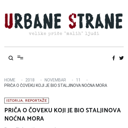
Skip
to
content
velike priče "malih" ljudi
HOME
2018
NOVEMBAR
11
PRIČA O ČOVEKU KOJI JE BIO STALJINOVA NOĆNA MORA
ISTORIJA
,
REPORTAŽE
PRIČA O ČOVEKU KOJI JE BIO STALJINOVA
NOĆNA MORA