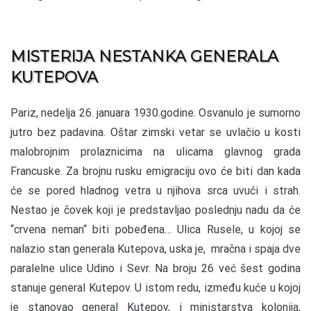
MISTERIJA NESTANKA GENERALA
KUTEPOVA
Pariz, nedelja 26. januara 1930.godine. Osvanulo je sumorno
jutro bez padavina. Oštar zimski vetar se uvlačio u kosti
malobrojnim prolaznicima na ulicama glavnog grada
Francuske. Za brojnu rusku emigraciju ovo će biti dan kada
će se pored hladnog vetra u njihova srca uvući i strah.
Nestao je čovek koji je predstavljao poslednju nadu da će
“crvena neman“ biti pobeđena… Ulica Rusele, u kojoj se
nalazio stan generala Kutepova, uska je, mračna i spaja dve
paralelne ulice Udino i Sevr. Na broju 26 već šest godina
stanuje general Kutepov. U istom redu, između kuće u kojoj
je stanovao general Kutepov, i ministarstva kolonija,