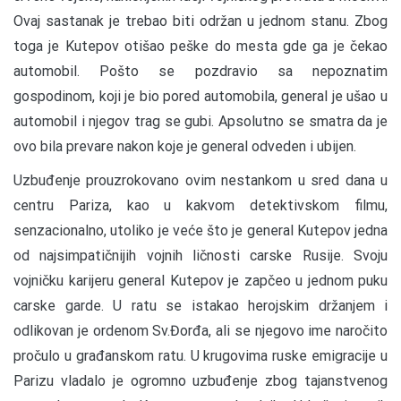
Ovaj sastanak je trebao biti održan u jednom stanu. Zbog
toga je Kutepov otišao peške do mesta gde ga je čekao
automobil. Pošto se pozdravio sa nepoznatim
gospodinom, koji je bio pored automobila, general je ušao u
automobil i njegov trag se gubi. Apsolutno se smatra da je
ovo bila prevare nakon koje je general odveden i ubijen.
Uzbuđenje prouzrokovano ovim nestankom u sred dana u
centru Pariza, kao u kakvom detektivskom filmu,
senzacionalno, utoliko je veće što je general Kutepov jedna
od najsimpatičnijih vojnih ličnosti carske Rusije. Svoju
vojničku karijeru general Kutepov je zapčeo u jednom puku
carske garde. U ratu se istakao herojskim držanjem i
odlikovan je ordenom Sv.Đorđa, ali se njegovo ime naročito
pročulo u građanskom ratu. U krugovima ruske emigracije u
Parizu vladalo je ogromno uzbuđenje zbog tajanstvenog