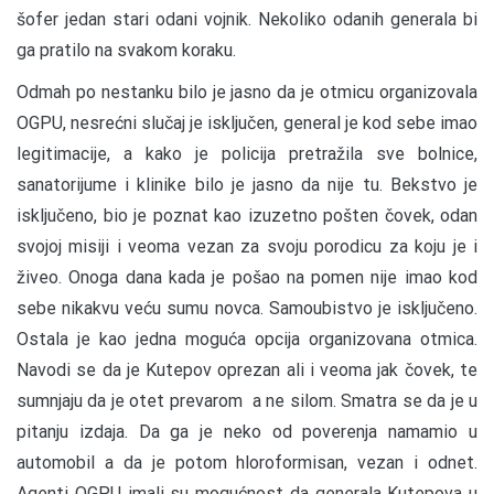
šofer jedan stari odani vojnik. Nekoliko odanih generala bi
ga pratilo na svakom koraku.
Odmah po nestanku bilo je jasno da je otmicu organizovala
OGPU, nesrećni slučaj je isključen, general je kod sebe imao
legitimacije, a kako je policija pretražila sve bolnice,
sanatorijume i klinike bilo je jasno da nije tu. Bekstvo je
isključeno, bio je poznat kao izuzetno pošten čovek, odan
svojoj misiji i veoma vezan za svoju porodicu za koju je i
živeo. Onoga dana kada je pošao na pomen nije imao kod
sebe nikakvu veću sumu novca. Samoubistvo je isključeno.
Ostala je kao jedna moguća opcija organizovana otmica.
Navodi se da je Kutepov oprezan ali i veoma jak čovek, te
sumnjaju da je otet prevarom a ne silom. Smatra se da je u
pitanju izdaja. Da ga je neko od poverenja namamio u
automobil a da je potom hloroformisan, vezan i odnet.
Agenti OGPU imali su mogućnost da generala Kutepova u