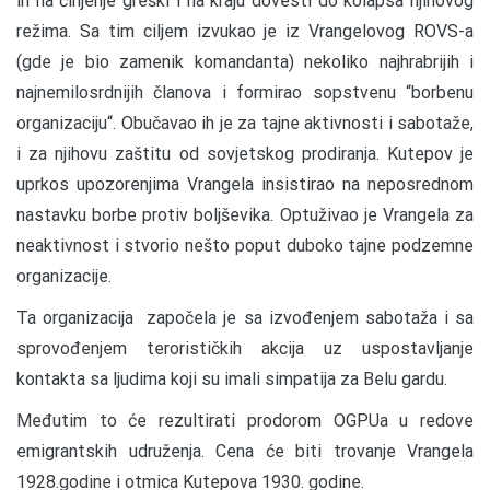
ih na činjenje greški i na kraju dovesti do kolapsa njihovog
režima. Sa tim ciljem izvukao je iz Vrangelovog ROVS-a
(gde je bio zamenik komandanta) nekoliko najhrabrijih i
najnemilosrdnijih članova i formirao sopstvenu “borbenu
organizaciju“. Obučavao ih je za tajne aktivnosti i sabotaže,
i za njihovu zaštitu od sovjetskog prodiranja. Kutepov je
uprkos upozorenjima Vrangela insistirao na neposrednom
nastavku borbe protiv boljševika. Optuživao je Vrangela za
neaktivnost i stvorio nešto poput duboko tajne podzemne
organizacije.
Ta organizacija započela je sa izvođenjem sabotaža i sa
sprovođenjem terorističkih akcija uz uspostavljanje
kontakta sa ljudima koji su imali simpatija za Belu gardu.
Međutim to će rezultirati prodorom OGPUa u redove
emigrantskih udruženja. Cena će biti trovanje Vrangela
1928.godine i otmica Kutepova 1930. godine.