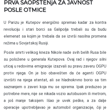
PRVA SAOPŠTENjA ZA JAVNOST
POSLE OTMICE
U Parizu je Kutepov energično spremao kadar za kontra
revoluciju i stari borci sa Galipolja trebali su da budu
elemenat sa kojim je trebala da se izvrši nasilna promena
režima u Sovjetskoj Rusiji.
Posle smrti velikog kneza Nikole nade svih belih Rusa bile
su položene u generala Kutepova. Ovaj rad i njegov silni
uticaj u redovima emigracije izazvali su pravu zaveru OGPU
protiv njega. On je bio obavešten da će agenti OGPU
izvršiti na njega atentat, ali se hladnokrvno borio sa tim
saznanjem o zaveri koja mu se sprema. Ipak preduzeo je
potrebne mere, nije se nikada vozio autobusom ili metrom,
a još manje taksijem. Išao je uvek peške, a za dalje
operacije upotrebljavao je automobil organizacije, čiji je