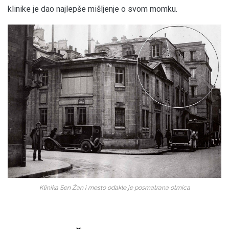
klinike je dao najlepše mišljenje o svom momku.
Klinika Sen Žan i mesto odakle je posmatrana otmica