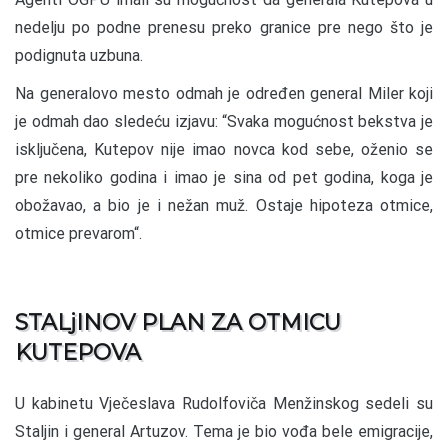
nedelju po podne prenesu preko granice pre nego što je
podignuta uzbuna.
Na generalovo mesto odmah je određen general Miler koji
je odmah dao sledeću izjavu: “Svaka mogućnost bekstva je
isključena, Kutepov nije imao novca kod sebe, oženio se
pre nekoliko godina i imao je sina od pet godina, koga je
obožavao, a bio je i nežan muž. Ostaje hipoteza otmice,
otmice prevarom“.
STALjINOV PLAN ZA OTMICU
KUTEPOVA
U kabinetu Vječeslava Rudolfoviča Menžinskog sedeli su
Staljin i general Artuzov. Tema je bio vođa bele emigracije,