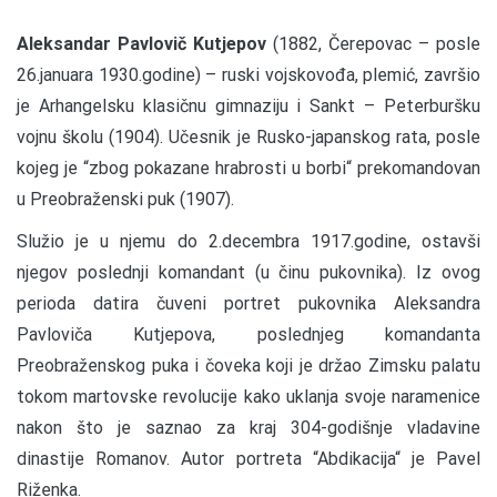
A
leksandar Pavlovič Kutjepov
(1882, Čerepovac – posle
26.januara 1930.godine) – ruski vojskovođa, plemić, završio
je Arhangelsku klasičnu gimnaziju i Sankt – Peterburšku
vojnu školu (1904). Učesnik je Rusko-japanskog rata, posle
kojeg je “zbog pokazane hrabrosti u borbi“ prekomandovan
u Preobraženski puk (1907).
Služio je u njemu do 2.decembra 1917.godine, ostavši
njegov poslednji komandant (u činu pukovnika). Iz ovog
perioda datira čuveni portret pukovnika Aleksandra
Pavloviča Kutjepova, poslednjeg komandanta
Preobraženskog puka i čoveka koji je držao Zimsku palatu
tokom martovske revolucije kako uklanja svoje naramenice
nakon što je saznao za kraj 304-godišnje vladavine
dinastije Romanov. Autor portreta “Abdikacija“ je Pavel
Riženka.