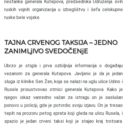
nestanka generala Kutepova, predsednika Udruženja svih
ruskih vojnih organizacija u izbeglištvu i šefa celokupne
ruske bele vojske.
TAJNA CRVENOG TAKSIJA – JEDNO
ZANIMLjIVO SVEDOČENjE
Ubrzo je stigla i prva ozbiljnija informacija o događaju
vezanom za generala Kutepova. Javljeno je da je jedan
sluga iz klinike Sen Žen, koja se nalazi na uglu ulice Udino i
Rusele prisustvovao otmici generala Kutepova. Kako je
njegov iskaz vanredno važan za istragu on je saslušan
ponovo u policiji, gde je potvrdio svoju izjavu. On je tresao
tepih na prozoru petog sprata koji gleda na ulicu Rusela, i
spazio je jedan crveni taksi koji je stajao kraj trotoara.