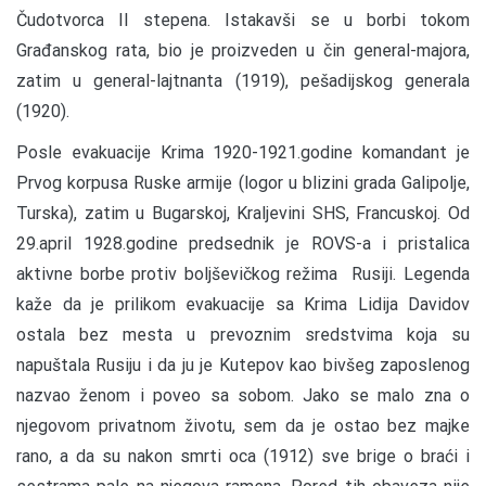
Čudotvorca II stepena. Istakavši se u borbi tokom
Građanskog rata, bio je proizveden u čin general-majora,
zatim u general-lajtnanta (1919), pešadijskog generala
(1920).
Posle evakuacije Krima 1920-1921.godine komandant je
Prvog korpusa Ruske armije (logor u blizini grada Galipolje,
Turska), zatim u Bugarskoj, Kraljevini SHS, Francuskoj. Od
29.april 1928.godine predsednik je ROVS-a i pristalica
aktivne borbe protiv boljševičkog režima Rusiji. Legenda
kaže da je prilikom evakuacije sa Krima Lidija Davidov
ostala bez mesta u prevoznim sredstvima koja su
napuštala Rusiju i da ju je Kutepov kao bivšeg zaposlenog
nazvao ženom i poveo sa sobom. Jako se malo zna o
njegovom privatnom životu, sem da je ostao bez majke
rano, a da su nakon smrti oca (1912) sve brige o braći i