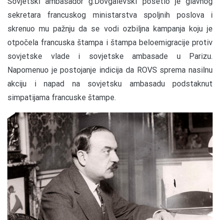
Sovjetski ambasador g.Dovgalevski posetio je glavnog
sekretara francuskog ministarstva spoljnih poslova i
skrenuo mu pažnju da se vodi ozbiljna kampanja koju je
otpočela francuska štampa i štampa beloemigracije protiv
sovjetske vlade i sovjetske ambasade u Parizu.
Napomenuo je postojanje indicija da ROVS sprema nasilnu
akciju i napad na sovjetsku ambasadu podstaknut
simpatijama francuske štampe.