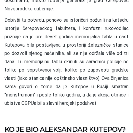
dokumentu, mesto rođenja generala je grad Čerepovec
Novgorodske gubernije.
Dobivši tu potvrdu, ponovo su istoričari požurili na katedru
istorije čerepoveckog fakulteta, i konfuzni rukovodilac
priznaje da je pre devet godina memorijalna tabla u čast
Kutepova bila postavljena u prostoriji železničke stanice
po dozvoli njenog načelnika, ali se nije održala više od tri
dana. Tu memorijalnu tablu skinuli su saradnici policije ne
toliko po sopstvenoj volji, koliko po zapovesti gradske
vlasti (iako stanica nije opštinsko vlasništvo). Ova činjenica
sama govori o tome da je Kutepov u Rusiji smatran
“monstrumom“ i posle toliko godina, a da je akcija otmice i
ubistva OGPUa bila slavni herojski poduhvat.
KO JE BIO ALEKSANDAR KUTEPOV?