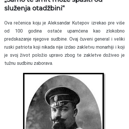
služenja otadžbini“
Ova rečenica koju je Aleksandar Kutepov izrekao pre više
od 100 godina ostaće upamćena kao zlokobno
predskazanje njegove sudbine. Ovaj čuveni general i veliki
ruski patriota koji nikada nije izdao zakletvu monarhiji i koji
je svoj život položio upravo zbog te zakletve doživeo je
tužnu sudbinu zaborava.