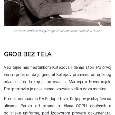
Sovjetski ambasador g.Dovgalevski daje izjavu policiji u Parizu
GROB BEZ TELA
Veo tajne nad nestankom Kutepova i danas stoji. Po prvoj
verziji priča se da je general Kutepov preminuo od srčanog
udara na brodu koji je putovao iz Marseja u Novorosijsk.
Pretpostavka je da je napad izazvala velika doza morfina.
Prema memoarima P.A.Sudoplatova, Kutjepov je uhapšen na
ulicama Pariza, od strane tri člana OGPU, obučenih u
policijske uniforme, pod izgovorom provere dokumenata.