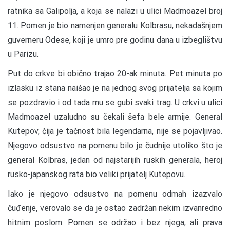
ratnika sa Galipolja, a koja se nalazi u ulici Madmoazel broj
11. Pomen je bio namenjen generalu Kolbrasu, nekadašnjem
guverneru Odese, koji je umro pre godinu dana u izbeglištvu
u Parizu.
Put do crkve bi obično trajao 20-ak minuta. Pet minuta po
izlasku iz stana naišao je na jednog svog prijatelja sa kojim
se pozdravio i od tada mu se gubi svaki trag. U crkvi u ulici
Madmoazel uzaludno su čekali šefa bele armije. General
Kutepov, čija je tačnost bila legendarna, nije se pojavljivao.
Njegovo odsustvo na pomenu bilo je čudnije utoliko što je
general Kolbras, jedan od najstarijih ruskih generala, heroj
rusko-japanskog rata bio veliki prijatelj Kutepovu.
Iako je njegovo odsustvo na pomenu odmah izazvalo
čuđenje, verovalo se da je ostao zadržan nekim izvanredno
hitnim poslom. Pomen se održao i bez njega, ali prava