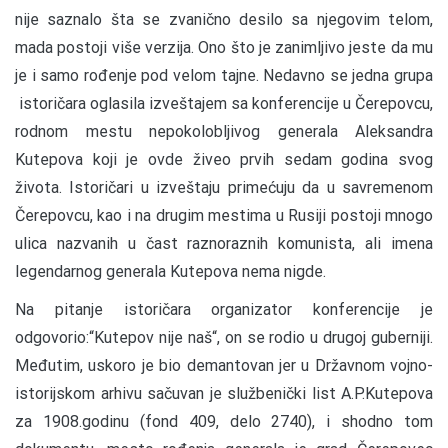
nije saznalo šta se zvanično desilo sa njegovim telom,
mada postoji više verzija. Ono što je zanimljivo jeste da mu
je i samo rođenje pod velom tajne. Nedavno se jedna grupa
istoričara oglasila izveštajem sa konferencije u Čerepovcu,
rodnom mestu nepokolobljivog generala Aleksandra
Kutepova koji je ovde živeo prvih sedam godina svog
života. Istoričari u izveštaju primećuju da u savremenom
Čerepovcu, kao i na drugim mestima u Rusiji postoji mnogo
ulica nazvanih u čast raznoraznih komunista, ali imena
legendarnog generala Kutepova nema nigde.
Na pitanje istoričara organizator konferencije je
odgovorio:“Kutepov nije naš“, on se rodio u drugoj guberniji.
Međutim, uskoro je bio demantovan jer u Državnom vojno-
istorijskom arhivu sačuvan je službenički list A.P.Kutepova
za 1908.godinu (fond 409, delo 2740), i shodno tom