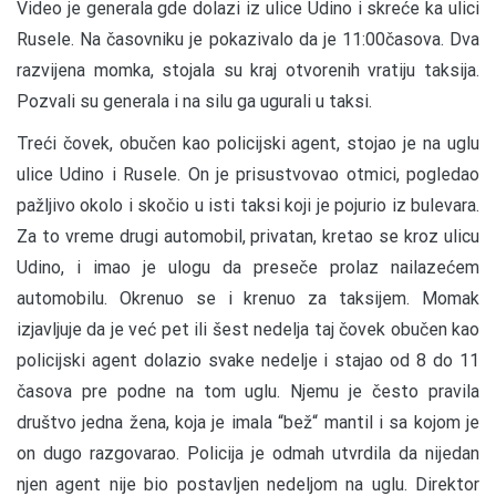
Video je generala gde dolazi iz ulice Udino i skreće ka ulici
Rusele. Na časovniku je pokazivalo da je 11:00časova. Dva
razvijena momka, stojala su kraj otvorenih vratiju taksija.
Pozvali su generala i na silu ga ugurali u taksi.
Treći čovek, obučen kao policijski agent, stojao je na uglu
ulice Udino i Rusele. On je prisustvovao otmici, pogledao
pažljivo okolo i skočio u isti taksi koji je pojurio iz bulevara.
Za to vreme drugi automobil, privatan, kretao se kroz ulicu
Udino, i imao je ulogu da preseče prolaz nailazećem
automobilu. Okrenuo se i krenuo za taksijem. Momak
izjavljuje da je već pet ili šest nedelja taj čovek obučen kao
policijski agent dolazio svake nedelje i stajao od 8 do 11
časova pre podne na tom uglu. Njemu je često pravila
društvo jedna žena, koja je imala “bež“ mantil i sa kojom je
on dugo razgovarao. Policija je odmah utvrdila da nijedan
njen agent nije bio postavljen nedeljom na uglu. Direktor