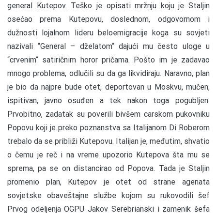
general Kutepov. Teško je opisati mržnju koju je Staljin
osećao prema Kutepovu, doslednom, odgovornom i
dužnosti lojalnom lideru beloemigracije koga su sovjeti
nazivali “General – dželatom“ dajući mu često uloge u
“crvenim“ satiričnim horor pričama. Pošto im je zadavao
mnogo problema, odlučili su da ga likvidiraju. Naravno, plan
je bio da najpre bude otet, deportovan u Moskvu, mučen,
ispitivan, javno osuđen a tek nakon toga pogubljen.
Prvobitno, zadatak su poverili bivšem carskom pukovniku
Popovu koji je preko poznanstva sa Italijanom Di Roberom
trebalo da se približi Kutepovu. Italijan je, međutim, shvatio
o čemu je reč i na vreme upozorio Kutepova šta mu se
sprema, pa se on distancirao od Popova. Tada je Staljin
promenio plan, Kutepov je otet od strane agenata
sovjetske obaveštajne službe kojom su rukovodili šef
Prvog odeljenja OGPU Jakov Serebrianski i zamenik šefa