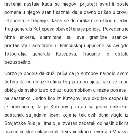
histerija nastaje kada su njegovi prijatelji svratili posle
pomena u njegov stan i saznali da je davno otišao u crkvu.
Otpočelo je traganje i kada se do mraka nije otkrio nijedan
trag generala Kutjepova obaveštena je policija. Povedena je
hitna anketa, alarmirane su sve granične stanice,
pristaništa i aerodromi u Francuskoj i upućene su svugde
fotografije generala Kutepova. Traganje je ostalo
bezuspešno.
Ubrzo je počela da kruži priča da je Kutepov naredio svom
šoferu da ne dolazi kolima tog jutra po njega, iako je imao
običaj da svako jutro odlazi automobilom u razne posete i
na sastanke. Jedno lice iz Kutepovljeve okoline saopštilo
je novinarima, da je Kutepov pristao na jedan diskretni
sastanak sa jednim licem, koje je tek ovih dana stiglo iz
Sovjetske Rusije i imalo je izvetan zadatak od naših oficira
crvene vojske, naklonjenih ideji vojničkog prevrata u Moskvi.