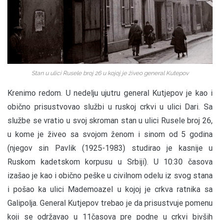
Stan u ulici Rusele broj 26 u kojoj je živeo general Kutepov
Krenimo redom. U nedelju ujutru general Kutjepov je kao i
obično prisustvovao službi u ruskoj crkvi u ulici Dari. Sa
službe se vratio u svoj skroman stan u ulici Rusele broj 26,
u kome je živeo sa svojom ženom i sinom od 5 godina
(njegov sin Pavlik (1925-1983) studirao je kasnije u
Ruskom kadetskom korpusu u Srbiji). U 10:30 časova
izašao je kao i obično peške u civilnom odelu iz svog stana
i pošao ka ulici Mademoazel u kojoj je crkva ratnika sa
Galipolja. General Kutjepov trebao je da prisustvuje pomenu
koji se održavao u 11časova pre podne u crkvi bivših