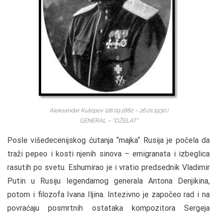
Aleksandar Kutepov (28.09.1882 – 26.01.1930.)
GENERAL – “DŽELAT“
P
osle višedecenijskog ćutanja “majka“ Rusija je počela da
traži pepeo i kosti njenih sinova – emigranata i izbeglica
rasutih po svetu. Eshumirao je i vratio predsednik Vladimir
Putin u Rusiju legendarnog generala Antona Denjikina,
potom i filozofa Ivana Iljina. Intezivno je započeo rad i na
povraćaju posmrtnih ostataka kompozitora Sergeja