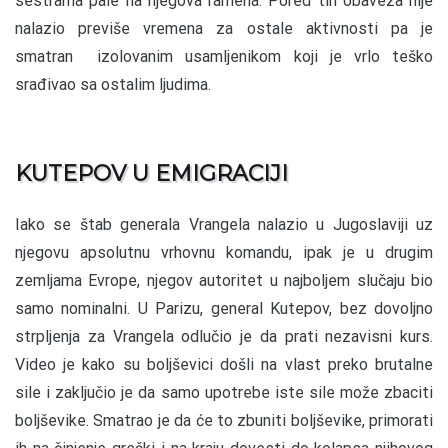
sestrama pale na njegova ramena. Pored tih obaveza nije
nalazio previše vremena za ostale aktivnosti pa je
smatran izolovanim usamljenikom koji je vrlo teško
srađivao sa ostalim ljudima.
KUTEPOV U EMIGRACIJI
Iako se štab generala Vrangela nalazio u Jugoslaviji uz
njegovu apsolutnu vrhovnu komandu, ipak je u drugim
zemljama Evrope, njegov autoritet u najboljem slučaju bio
samo nominalni. U Parizu, general Kutepov, bez dovoljno
strpljenja za Vrangela odlučio je da prati nezavisni kurs.
Video je kako su boljševici došli na vlast preko brutalne
sile i zaključio je da samo upotrebe iste sile može zbaciti
boljševike. Smatrao je da će to zbuniti boljševike, primorati