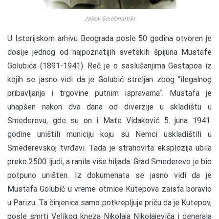
Jakov Serebrianski
U Istorijskom arhivu Beograda posle 50 godina otvoren je
dosije jednog od najpoznatijih svetskih špijuna Mustafe
Golubića (1891-1941). Reč je o saslušanjima Gestapoa iz
kojih se jasno vidi da je Golubić streljan zbog “ilegalnog
pribavljanja i trgovine putnim ispravama“. Mustafa je
uhapšen nakon dva dana od diverzije u skladištu u
Smederevu, gde su on i Mate Vidaković 5. juna 1941.
godine uništili municiju koju su Nemci uskladištili u
Smederevskoj tvrđavi. Tada je strahovita eksplozija ubila
preko 2500 ljudi, a ranila više hiljada. Grad Smederevo je bio
potpuno uništen. Iz dokumenata se jasno vidi da je
Mustafa Golubić u vreme otmice Kutepova zaista boravio
u Parizu. Ta činjenica samo potkrepljuje priču da je Kutepov,
posle smrti Velikog kneza Nikolaja Nikolajeviča i generala