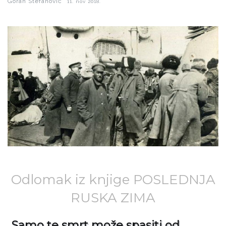
Goran Stefanović
11. nov 2018.
Odlomak iz knjige POSLEDNJA
RUSKA ZIMA
„Samo te smrt može spasiti od