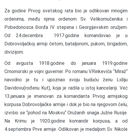
Za godine Prvog svetskog rata bio je odlikovan mnogim
ordenima, među njima ordenom Sv. Velikomučenika i
Pobedonosca Đorđa IV stepena i Georgijevskim oružjem.
Od 24.decembra 1917.godine komandovao je u
Dobrovoljačkoj armiji četom, bataljonom, pukom, brigadom,
divizijom.
Od avgusta 1918.godine do januara 1919.godine
Crnomorski je vojni guverner. Po romanu V.Rinkeviča “Miraž“
navodno je tu i upoznao svoju buduću ženu Lidiju
Davidovu(rođenu Kut), koja je radila u istoj kancelariji. Već
13.januara je imenovan za komandanta Prvog armijskog
korpusa Dobrovoljačke armije i dok je bio na njegovom čelu,
izvršio se “pohod na Moskvu“ Oružanih snaga Južne Rusije.
Na Krimu je 1920.godine komandir korpusa, a od
4.septembra Prve armije. Odlikovan je medaljom Sv. Nikole