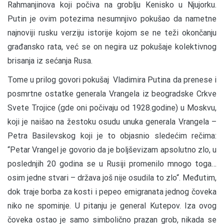
Rahmanjinova koji počiva na groblju Kenisko u Njujorku.
Putin je ovim potezima nesumnjivo pokušao da nametne
najnoviji rusku verziju istorije kojom se ne teži okončanju
građansko rata, već se on negira uz pokušaje kolektivnog
brisanja iz sećanja Rusa.
Tome u prilog govori pokušaj Vladimira Putina da prenese i
posmrtne ostatke generala Vrangela iz beogradske Crkve
Svete Trojice (gde oni počivaju od 1928.godine) u Moskvu,
koji je naišao na žestoku osudu unuka generala Vrangela –
Petra Basilevskog koji je to objasnio sledećim rečima:
“Petar Vrangel je govorio da je boljševizam apsolutno zlo, u
poslednjih 20 godina se u Rusiji promenilo mnogo toga…
osim jedne stvari – država još nije osudila to zlo“. Međutim,
dok traje borba za kosti i pepeo emigranata jednog čoveka
niko ne spominje. U pitanju je general Kutepov. Iza ovog
čoveka ostao je samo simbolično prazan grob, nikada se