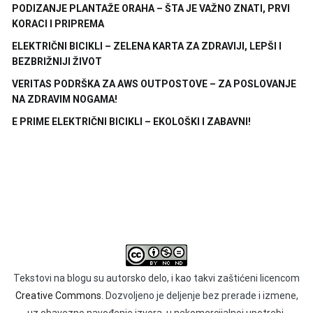
PODIZANJE PLANTAŽE ORAHA – ŠTA JE VAŽNO ZNATI, PRVI
KORACI I PRIPREMA
ELEKTRIČNI BICIKLI – ZELENA KARTA ZA ZDRAVIJI, LEPŠI I
BEZBRIŽNIJI ŽIVOT
VERITAS PODRŠKA ZA AWS OUTPOSTOVE – ZA POSLOVANJE
NA ZDRAVIM NOGAMA!
E PRIME ELEKTRIČNI BICIKLI – EKOLOŠKI I ZABAVNI!
Tekstovi na blogu su autorsko delo, i kao takvi zaštićeni licencom
Creative Commons.
Dozvoljeno je deljenje bez prerade i izmene,
uz obavezno navođenje izvora, u nekomercijalnoj upotrebi.