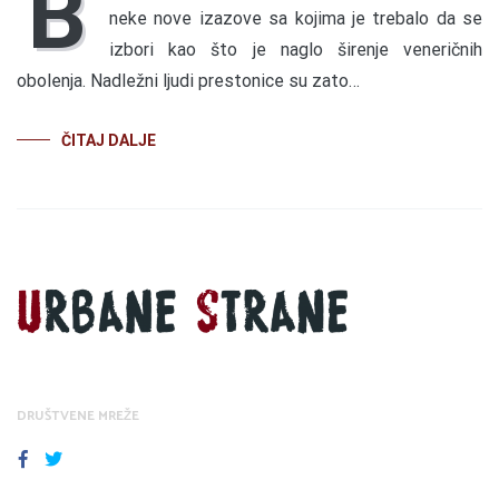
B
neke nove izazove sa kojima je trebalo da se
izbori kao što je naglo širenje veneričnih
obolenja. Nadležni ljudi prestonice su zato…
ČITAJ DALJE
DRUŠTVENE MREŽE
FACEBOOK
TWITTER