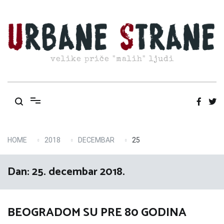
Skip
to
content
velike priče "malih" ljudi
HOME
2018
DECEMBAR
25
Dan:
25. decembar 2018.
BEOGRADOM SU PRE 80 GODINA