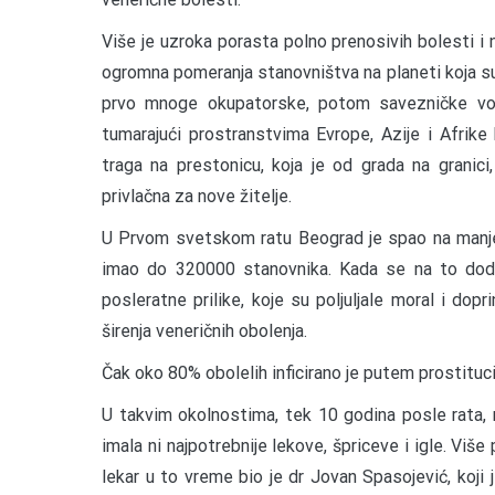
Više je uzroka porasta polno prenosivih bolesti i n
ogromna pomeranja stanovništva na planeti koja su 
prvo mnoge okupatorske, potom savezničke vojsk
tumarajući prostranstvima Evrope, Azije i Afrike b
traga na prestonicu, koja je od grada na granic
privlačna za nove žitelje.
U Prvom svetskom ratu Beograd je spao na manje
imao do 320000 stanovnika. Kada se na to dod
posleratne prilike, koje su poljuljale moral i dopri
širenja veneričnih obolenja.
Čak oko 80% obolelih inficirano je putem prostituci
U takvim okolnostima, tek 10 godina posle rata, 
imala ni najpotrebnije lekove, špriceve i igle. Više
lekar u to vreme bio je dr Jovan Spasojević, koji j