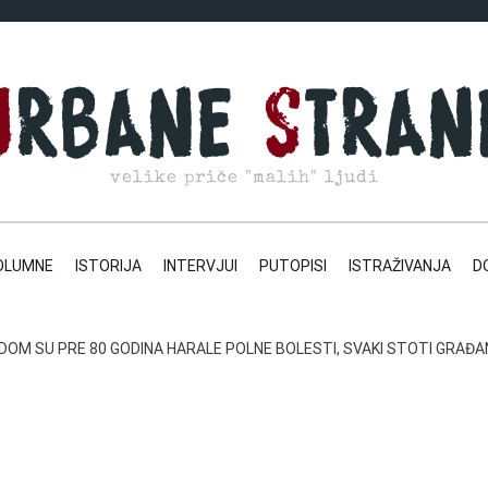
velike priče "malih" ljudi
OLUMNE
ISTORIJA
INTERVJUI
PUTOPISI
ISTRAŽIVANJA
D
OM SU PRE 80 GODINA HARALE POLNE BOLESTI, SVAKI STOTI GRAĐANI