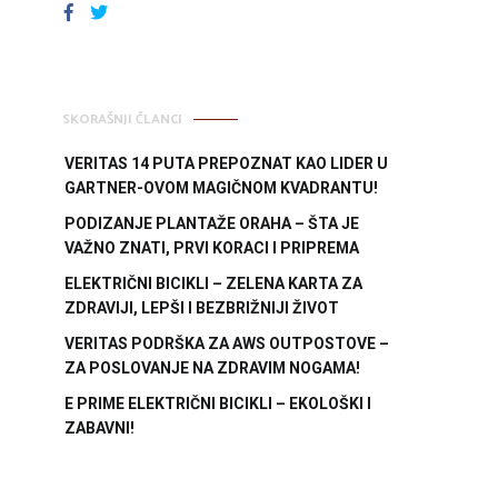
FACEBOOK
TWITTER
SKORAŠNJI ČLANCI
VERITAS 14 PUTA PREPOZNAT KAO LIDER U
GARTNER-OVOM MAGIČNOM KVADRANTU!
PODIZANJE PLANTAŽE ORAHA – ŠTA JE
VAŽNO ZNATI, PRVI KORACI I PRIPREMA
ELEKTRIČNI BICIKLI – ZELENA KARTA ZA
ZDRAVIJI, LEPŠI I BEZBRIŽNIJI ŽIVOT
VERITAS PODRŠKA ZA AWS OUTPOSTOVE –
ZA POSLOVANJE NA ZDRAVIM NOGAMA!
E PRIME ELEKTRIČNI BICIKLI – EKOLOŠKI I
ZABAVNI!