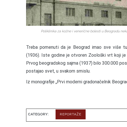
Poliklinika za kožne i venerične bolesti u Beogradu ne
Treba pomenuti da je Beograd imao sve više tur
(1936). Iste godine je otvoren Zoološki vrt koji 
Prvog beogradskog sajma (1937) bilo 300.000 poset
postajao svet, u svakom smislu.
Iz monografije „Prvi moderni gradonačelnik Beogr
CATEGORY:
REPORTAŽE