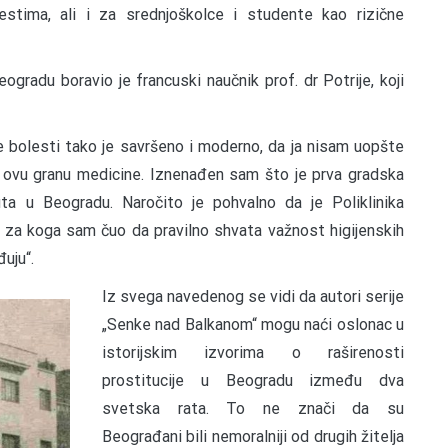
estima, ali i za srednjoškolce i studente kao rizične
radu boravio je francuski naučnik prof. dr Potrije, koji
e bolesti tako je savršeno i moderno, da ja nisam uopšte
 ovu granu medicine. Iznenađen sam što je prva gradska
ta u Beogradu. Naročito je pohvalno da je Poliklinika
za koga sam čuo da pravilno shvata važnost higijenskih
đuju“.
Iz svega navedenog se vidi da autori serije
„Senke nad Balkanom“ mogu naći oslonac u
istorijskim izvorima o raširenosti
prostitucije u Beogradu između dva
svetska rata. To ne znači da su
Beograđani bili nemoralniji od drugih žitelja