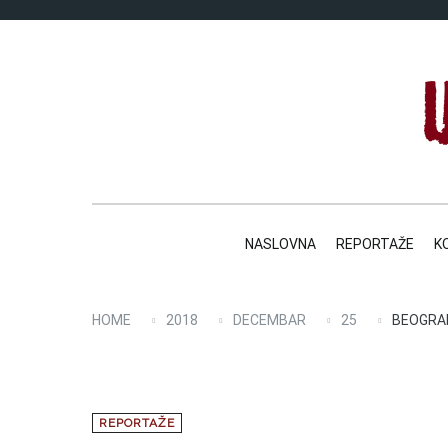
Skip
to
content
NASLOVNA
REPORTAŽE
K
HOME
2018
DECEMBAR
25
BEOGRAD
REPORTAŽE