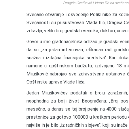
Dragiša Cvetković i Vlada Ilić na svečanom
Svečano otvaranje i osvećenje Poliklinike za kožne
Svečanosti su prisustvovali: Vlada Ilić, Dragiša Cv
zdravlja, veliki broj gradskih većnika, doktori, univ
Govor u ime gradonačelnika održao je gradski većn
da su „za jedan intenzivan, efikasan rad gradske
snažna i izdašna finansijska sredstva“. Kao dok
namene u opštinskom budžetu, izdvojeno 18 mil
Mijušković nabrojao sve zdravstvene ustanove či
Opštinske uprave Vlade Ilića.
Jedan Mijuškovićev podatak o broju zaraženih, na
neophodna za bolji život Beograđana: „Broj pos
mesečno, a danas se taj broj penje na 4000 sluča
prestonice za gotovo 100000 u kratkom periodu od
najviše ih je bilo „iz radničkih slojeva“, koji su inače