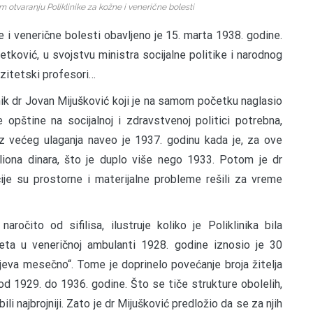
 otvaranju Poliklinike za kožne i venerične bolesti
 i venerične bolesti obavljeno je 15. marta 1938. godine.
etković, u svojstvu ministra socijalne politike i narodnog
erzitetski profesori…
ik dr Jovan Mijušković koji je na samom početku naglasio
 opštine na socijalnoj i zdravstvenoj politici potrebna,
az većeg ulaganja naveo je 1937. godinu kada je, za ove
iona dinara, što je duplo više nego 1933. Potom je dr
je su prostorne i materijalne probleme rešili za vreme
ročito od sifilisa, ilustruje koliko je Poliklinika bila
eta u veneričnoj ambulanti 1928. godine iznosio je 30
jeva mesečno“. Tome je doprinelo povećanje broja žitelja
 1929. do 1936. godine. Što se tiče strukture obolelih,
 bili najbrojniji. Zato je dr Mijušković predložio da se za njih