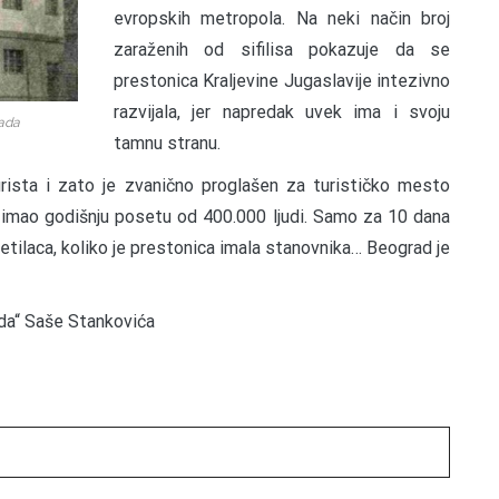
evropskih metropola. Na neki način broj
zaraženih od sifilisa pokazuje da se
prestonica Kraljevine Jugaslavije intezivno
razvijala, jer napredak uvek ima i svoju
kada
tamnu stranu.
ista i zato je zvanično proglašen za turističko mesto
je imao godišnju posetu od 400.000 ljudi. Samo za 10 dana
ilaca, koliko je prestonica imala stanovnika… Beograd je
ada“ Saše Stankovića