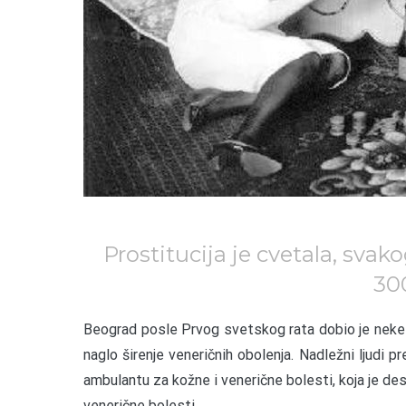
Prostitucija je cvetala, sva
300
B
eograd posle Prvog svetskog rata dobio je neke 
naglo širenje veneričnih obolenja. Nadležni ljudi 
ambulantu za kožne i venerične bolesti, koja je des
venerične bolesti.