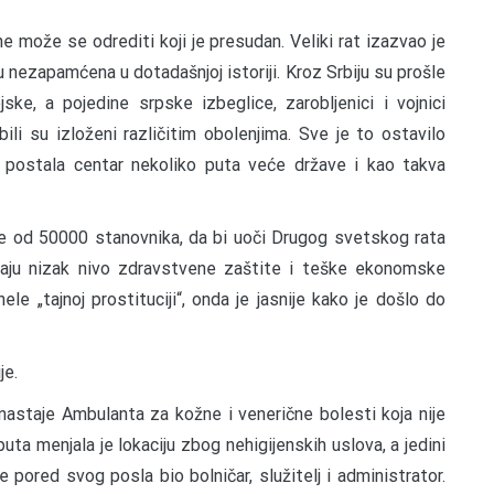
e može se odrediti koji je presudan. Veliki rat izazvao je
nezapamćena u dotadašnjoj istoriji. Kroz Srbiju su prošle
e, a pojedine srpske izbeglice, zarobljenici i vojnici
ili su izloženi različitim obolenjima. Sve je to ostavilo
i, postala centar nekoliko puta veće države i kao takva
 od 50000 stanovnika, da bi uoči Drugog svetskog rata
aju nizak nivo zdravstvene zaštite i teške ekonomske
nele „tajnoj prostituciji“, onda je jasnije kako je došlo do
je.
nastaje Ambulanta za kožne i venerične bolesti koja nije
 puta menjala je lokaciju zbog nehigijenskih uslova, a jedini
e pored svog posla bio bolničar, služitelj i administrator.