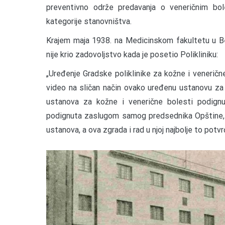
preventivno održe predavanja o veneričnim bol
kategorije stanovništva.
Krajem maja 1938. na Medicinskom fakultetu u Beog
nije krio zadovoljstvo kada je posetio Polikliniku:
„Uređenje Gradske poliklinike za kožne i veneričn
video na sličan način ovako uređenu ustanovu za
ustanova za kožne i venerične bolesti podignu
podignuta zaslugom samog predsednika Opštine, 
ustanova, a ova zgrada i rad u njoj najbolje to potvr