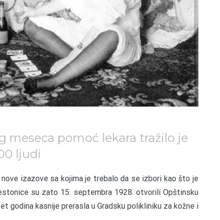
kog meseca pomoć lekara tražilo je
0 ljudi
nove izazove sa kojima je trebalo da se izbori kao što je
prestonice su zato 15. septembra 1928. otvorili Opštinsku
et godina kasnije prerasla u Gradsku polikliniku za kožne i