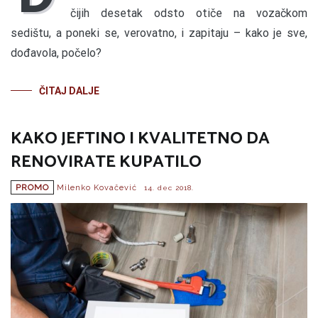
čijih desetak odsto otiče na vozačkom
sedištu, a poneki se, verovatno, i zapitaju – kako je sve,
dođavola, počelo?
ČITAJ DALJE
KAKO JEFTINO I KVALITETNO DA
RENOVIRATE KUPATILO
PROMO
Milenko Kovačević
14. dec 2018.