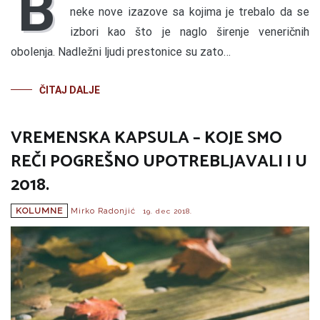
B
neke nove izazove sa kojima je trebalo da se
izbori kao što je naglo širenje veneričnih
obolenja. Nadležni ljudi prestonice su zato…
ČITAJ DALJE
VREMENSKA KAPSULA – KOJE SMO
REČI POGREŠNO UPOTREBLJAVALI I U
2018.
KOLUMNE
Mirko Radonjić
19. dec 2018.