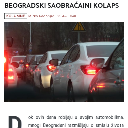
BEOGRADSKI SAOBRAĆAJNI KOLAPS
KOLUMNE
Mirko Radonjić
16. dec 2018.
D
ok ovih dana robijaju u svojim automobilima,
mnogi Beograđani razmišljaju o smislu života