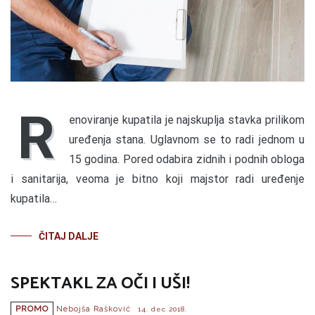
R
enoviranje kupatila je najskuplja stavka prilikom
uređenja stana. Uglavnom se to radi jednom u
15 godina. Pored odabira zidnih i podnih obloga
i sanitarija, veoma je bitno koji majstor radi uređenje
kupatila…
ČITAJ DALJE
SPEKTAKL ZA OČI I UŠI!
PROMO
Nebojša Rašković
14. dec 2018.