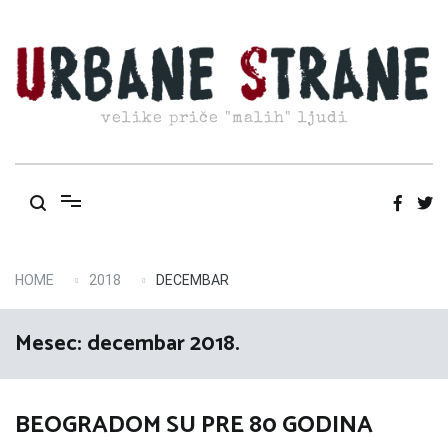
Skip
to
content
velike priče "malih" ljudi
HOME
2018
DECEMBAR
Mesec:
decembar 2018.
BEOGRADOM SU PRE 80 GODINA