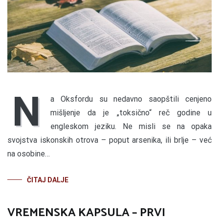
N
a Oksfordu su nedavno saopštili cenjeno
mišljenje da je „toksično“ reč godine u
engleskom jeziku. Ne misli se na opaka
svojstva iskonskih otrova – poput arsenika, ili brlje – već
na osobine…
ČITAJ DALJE
VREMENSKA KAPSULA – PRVI