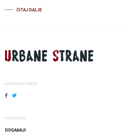
ČITAJ DALJE
DRUŠTVENE MREŽE
FACEBOOK
TWITTER
KATEGORIJE
DOGAĐAJI