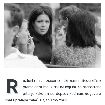
R
azličita su osećanja današnjih Beograđana
prema gostima iz daljine koji im, na standardno
pitanje kako im se dopada kod nas, odgovore:
„Imate prelepe žene“. Da, to smo znali.