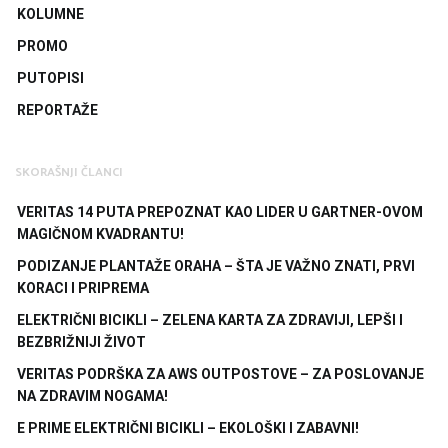
KOLUMNE
PROMO
PUTOPISI
REPORTAŽE
SKORAŠNJI ČLANCI
VERITAS 14 PUTA PREPOZNAT KAO LIDER U GARTNER-OVOM
MAGIČNOM KVADRANTU!
PODIZANJE PLANTAŽE ORAHA – ŠTA JE VAŽNO ZNATI, PRVI
KORACI I PRIPREMA
ELEKTRIČNI BICIKLI – ZELENA KARTA ZA ZDRAVIJI, LEPŠI I
BEZBRIŽNIJI ŽIVOT
VERITAS PODRŠKA ZA AWS OUTPOSTOVE – ZA POSLOVANJE
NA ZDRAVIM NOGAMA!
E PRIME ELEKTRIČNI BICIKLI – EKOLOŠKI I ZABAVNI!