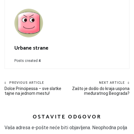
Urbane strane
Posts created
4
Kretanje
PREVIOUS ARTICLE
NEXT ARTICLE
Dolce Principessa – sve slatke
Zašto je došlo do kraja uspona
članka
tajne na jednom mestu!
međuratnog Beograda?
OSTAVITE ODGOVOR
Vaša adresa e-pošte neće biti objavljena.
Neophodna polja