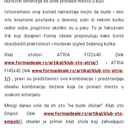
različitih dimenzija se uvek pronađe mesto u kući.
Istovremeno ovaj komad nameštaja može da bude i deo
vrlo kreativne postavke u dnevnoj sobi ili nekom kutku
radne sobe, pogotovo ukoliko su u paru. To je takozvani
trik koji dizajneri Forma Ideale preporučuju kako biste
obezbedili praktičnost i moderan izgled željenog kutka.
Klub stolovi ATRIA FI32x40 (link
www.formaideale.rs/artikal/klub-sto-atria/
)
i ATRIA
FI45x42 (link
www.formaideale.rs/artikal/klub-sto-atria-
1/
)
, pravi su predstavnici ove kombinacije i predstavljaju
idealnu kombinaciju dezena koja će pronaći mesto u
svakom enterijeru
Mnogi danas vole da im sto “ne bude običan”. Klub sto
Empoli (link
www.formaideale.rs/artikal/klub-sto-
empoli/
), idealan je primer klub stola koji zahvaljujući