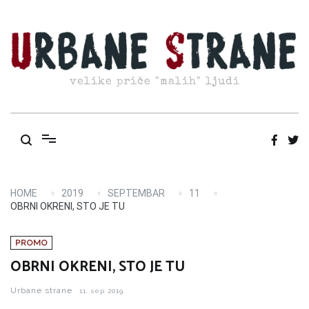
Skip
to
content
velike priče "malih" ljudi
HOME
2019
SEPTEMBAR
11
OBRNI OKRENI, STO JE TU
PROMO
OBRNI OKRENI, STO JE TU
Urbane strane
11. sep 2019.