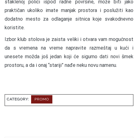
staklenoj polici ispod radne površine, može biti jako
praktičan ukoliko imate manjak prostora i poslužiti kao
dodatno mesto za odlaganje sitnica koje svakodnevno
koristite.
Izbor klub stolova je zaista veliki i otvara vam mogućnost
da s vremena na vreme napravite razmeštaj u kući i
unesete možda još jedan koji će sigurno dati novi šmek
prostoru, a da i onaj “stariji” nađe neku novu namenu.
CATEGORY:
PROMO