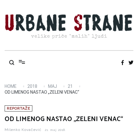
Skip
to
content
velike priče "malih" ljudi
HOME
2018
MAJ
21
OD LIMENOG NASTAO „ZELENI VENAC“
REPORTAŽE
OD LIMENOG NASTAO „ZELENI VENAC“
Milenko Kovačević
21. maj 2018.