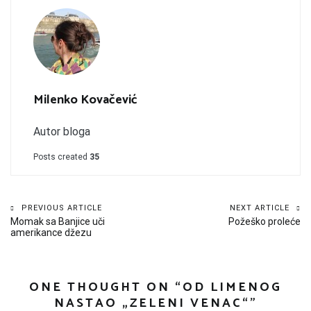
Milenko Kovačević
Autor bloga
Posts created
35
Kretanje
PREVIOUS ARTICLE
NEXT ARTICLE
Momak sa Banjice uči
Požeško proleće
članka
amerikance džezu
ONE THOUGHT ON “
OD LIMENOG
NASTAO „ZELENI VENAC“
”