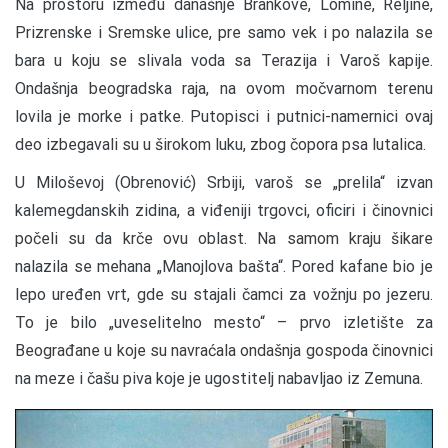
N
a prostoru između današnje Brankove, Lomine, Reljine,
Prizrenske i Sremske ulice, pre samo vek i po nalazila se
bara u koju se slivala voda sa Terazija i Varoš kapije.
Ondašnja beogradska raja, na ovom močvarnom terenu
lovila je morke i patke. Putopisci i putnici-namernici ovaj
deo izbegavali su u širokom luku, zbog čopora psa lutalica.
U Miloševoj (Obrenović) Srbiji, varoš se „prelila“ izvan
kalemegdanskih zidina, a viđeniji trgovci, oficiri i činovnici
počeli su da krče ovu oblast. Na samom kraju šikare
nalazila se mehana „Manojlova bašta“. Pored kafane bio je
lepo uređen vrt, gde su stajali čamci za vožnju po jezeru.
To je bilo „uveselitelno mesto“ – prvo izletište za
Beograđane u koje su navraćala ondašnja gospoda činovnici
na meze i čašu piva koje je ugostitelj nabavljao iz Zemuna.