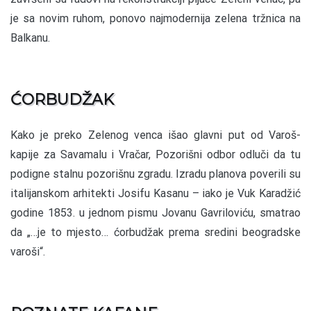
je sa novim ruhom, ponovo najmodernija zelena tržnica na
Balkanu.
ĆORBUDŽAK
Kako je preko Zelenog venca išao glavni put od Varoš-
kapije za Savamalu i Vračar, Pozorišni odbor odluči da tu
podigne stalnu pozorišnu zgradu. Izradu planova poverili su
italijanskom arhitekti Josifu Kasanu – iako je Vuk Karadžić
godine 1853. u jednom pismu Jovanu Gavriloviću, smatrao
da „…je to mjesto… ćorbudžak prema sredini beogradske
varoši“.