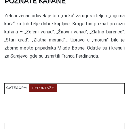
POZNATE KAFANE
Zeleni venac oduvek je bio „meka“ za ugostitelje i „sigurna
kuća“ za ljubitelje dobre kapljice. Kraj je bio poznat po nizu
kafana – „Zeleni venac“, „Žirovni venac“, „Zlatno burence“,
„Stari grad“, „Zlatna moruna“… Upravo u „moruni“ bilo je
zborno mesto pripadnika Mlade Bosne. Odatle su i krenuli
za Sarajevo, gde su usmrtili Franca Ferdinanda.
CATEGORY:
REPORTAŽE