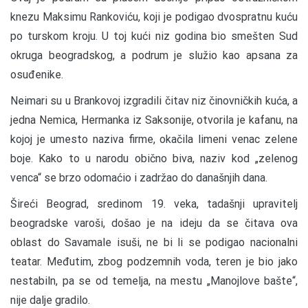
knezu Maksimu Rankoviću, koji je podigao dvospratnu kuću
po turskom kroju. U toj kući niz godina bio smešten Sud
okruga beogradskog, a podrum je služio kao apsana za
osuđenike.
Neimari su u Brankovoj izgradili čitav niz činovničkih kuća, a
jedna Nemica, Hermanka iz Saksonije, otvorila je kafanu, na
kojoj je umesto naziva firme, okačila limeni venac zelene
boje. Kako to u narodu obično biva, naziv kod „zelenog
venca“ se brzo odomaćio i zadržao do današnjih dana.
Šireći Beograd, sredinom 19. veka, tadašnji upravitelj
beogradske varoši, došao je na ideju da se čitava ova
oblast do Savamale isuši, ne bi li se podigao nacionalni
teatar. Međutim, zbog podzemnih voda, teren je bio jako
nestabiln, pa se od temelja, na mestu „Manojlove bašte“,
nije dalje gradilo.