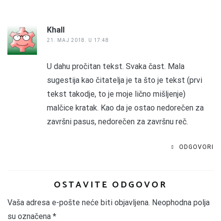
Khall
21. MAJ 2018. U 17:48
U dahu pročitan tekst. Svaka čast. Mala
sugestija kao čitatelja je ta što je tekst (prvi
tekst takodje, to je moje lično mišljenje)
malčice kratak. Kao da je ostao nedorečen za
završni pasus, nedorečen za završnu reč.
ODGOVORI
OSTAVITE ODGOVOR
Vaša adresa e-pošte neće biti objavljena.
Neophodna polja
su označena
*