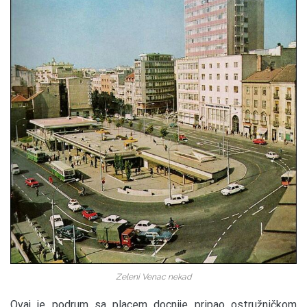
Zeleni Venac nekad
Ovaj je podrum sa placem docnije pripao ostružničkom