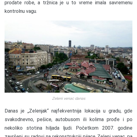
prodate robe, a tržnica je u to vreme imala savremenu
kontrolnu vagu.
Zeleni venac danas
Danas je „Zelenjak“ najfekventnija lokacija u gradu, gde
svakodnevno, pešice, autobusom ili kolima prođe i po
nekoliko stotina hiljada ljudi. Početkom 2007. godine
završeni su radovi na rekonstrukciji pijace Zeleni venac, pa