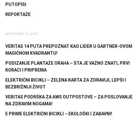
PUTOPISI
REPORTAŽE
SKORAŠNJI ČLANCI
VERITAS 14 PUTA PREPOZNAT KAO LIDER U GARTNER-OVOM
MAGIČNOM KVADRANTU!
PODIZANJE PLANTAŽE ORAHA – ŠTA JE VAŽNO ZNATI, PRVI
KORACI I PRIPREMA
ELEKTRIČNI BICIKLI – ZELENA KARTA ZA ZDRAVIJI, LEPŠI I
BEZBRIŽNIJI ŽIVOT
VERITAS PODRŠKA ZA AWS OUTPOSTOVE – ZA POSLOVANJE
NA ZDRAVIM NOGAMA!
E PRIME ELEKTRIČNI BICIKLI – EKOLOŠKI I ZABAVNI!