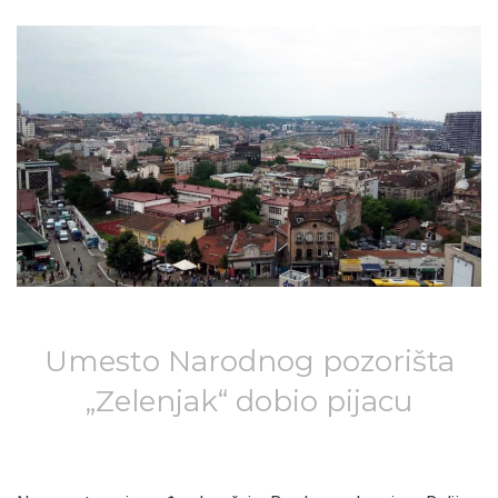
Umesto Narodnog pozorišta
„Zelenjak“ dobio pijacu