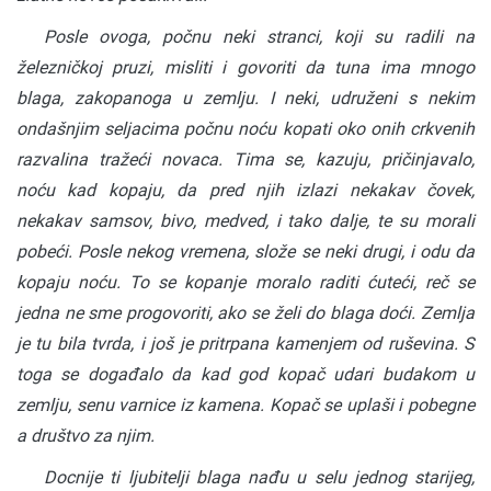
Posle ovoga, počnu neki stranci, koji su radili na
železničkoj pruzi, misliti i govoriti da tuna ima mnogo
blaga, zakopanoga u zemlju. I neki, udruženi s nekim
ondašnjim seljacima počnu noću kopati oko onih crkvenih
razvalina tražeći novaca. Tima se, kazuju, pričinjavalo,
noću kad kopaju, da pred njih izlazi nekakav čovek,
nekakav samsov, bivo, medved, i tako dalje, te su morali
pobeći. Posle nekog vremena, slože se neki drugi, i odu da
kopaju noću. To se kopanje moralo raditi ćuteći, reč se
jedna ne sme progovoriti, ako se želi do blaga doći. Zemlja
je tu bila tvrda, i još je pritrpana kamenjem od ruševina. S
toga se događalo da kad god kopač udari budakom u
zemlju, senu varnice iz kamena. Kopač se uplaši i pobegne
a društvo za njim.
Docnije ti ljubitelji blaga nađu u selu jednog starijeg,