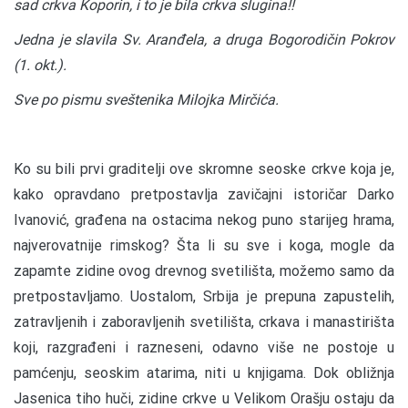
sad crkva Koporin, i to je bila crkva slugina!!
Jedna je slavila Sv. Aranđela, a druga Bogorodičin Pokrov
(1. okt.).
Sve po pismu sveštenika Milojka Mirčića.
Ko su bili prvi graditelji ove skromne seoske crkve koja je,
kako opravdano pretpostavlja zavičajni istoričar Darko
Ivanović, građena na ostacima nekog puno starijeg hrama,
najverovatnije rimskog? Šta li su sve i koga, mogle da
zapamte zidine ovog drevnog svetilišta, možemo samo da
pretpostavljamo. Uostalom, Srbija je prepuna zapustelih,
zatravljenih i zaboravljenih svetilišta, crkava i manastirišta
koji, razgrađeni i razneseni, odavno više ne postoje u
pamćenju, seoskim atarima, niti u knjigama. Dok obližnja
Jasenica tiho huči, zidine crkve u Velikom Orašju ostaju da