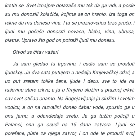
krstiti se. Svet iznajpre dolazaše mu tek da ga vidi, a posle
su mu donosili kolačiće, kojima se on hranio. Iza toga on
rekne da mu donesu vina. I ta se praznoverica brzo proču, i
ljudi mu počeše donositi novaca, hleba, vina, ubrusa,
platna. Upravo što god on potraži ljudi mu donesu.
Otvori se čitav vašar!
Ja sam gledao tu trgovinu, i čudio sam se prostoti
ljudskoj. Ja dva sata putujem u nedelju Krnjevačkoj crkvi, a
uz put sretam tolike žene, ljude i decu: sve to ide na
ruševinu stare crkve, a ja u Krnjevu služim u praznoj crkvi:
sav svet otišao onamo. Na Bogojavljanje ja služim i svetim
vodicu, a on na razvalini doneo čabar vode, spustio ga u
onu jamu, a odandedaje svetu. Ja ga tužim policiji u
Palanci, ona ga osudi na 15 dana zatvora. Ljudi se
porefene, plate za njega zatvor, i on ode te produži svoj