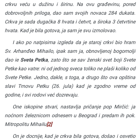
crkvu veću u dužinu i širinu. Na ovu građevinu, pored
dobrovoljnih priloga, dao sam svojih novaca 284 dukata.
Crkva je sada dugačka 8 hvata i četvrt, a široka 3 četvrtine
hvata. Kad je bila gotova, ja sam je svu izmolovao.
I ako po natpisima izgleda da je staroj crkvi bio hram
Sv. Arhanđeo Mihailo, ipak sam ja, obnovljenoj bogomolji
dao ie
Sveta Petka
, zato što se sav ženski svet boji Svete
Petke kao vatre: ni od jednog sveca toliko ne plaši koliko od
Svete Petke. Jedno, dakle, s toga, a drugo što ova opština
slavi Trnovu Petku (26. jula) kad je zgodno vreme od
godine, i svi rodovi već dozrevaju.
One iskopine stvari, nastavlja pričanje pop Mirčić: ja
noćnom železnicom odnesem u Beograd i predam ih pok.
Mitropolitu Mihailu
[2]
On je docnije, kad je crkva bila gotova, došao i osvetio