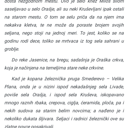
dosta nezgodnom mestu. Ovo je selo knez Miloš silom
saseljavao u selo Orašje, ali su neki Kruševljani ipak ostali
na starom mestu. O tom se selu priča da na njem ima
nekakva kletva, te ne može da poraste brojem svojih
seljana, nego stoji na jednoj meri. To jest, koliko se na
godinu rodi dece, toliko se mrtvaca iz tog sela sahrani u
groblje.
Do reke Jasenice, na bregu, sadašnja je Oraška crkva,
koja je načinjena na temeljima stare neke crkvine.
Kad je kopana železnička pruga Smederevo – Velika
Plana, onda je u nizini ispod nekadašnjeg sela Livade,
poviše sela Orašja, i ispod sela Kruševa, iskopavano
mnogo raznih rbaka, crepova, ciglja, ćeramida, ploča, pa i
nekih sudova sa starim belim novcima; a nađeno je i
nekoliko dukata šljivara. Seljaci i radnici železnički ove su
zlatne novce posakrivali.