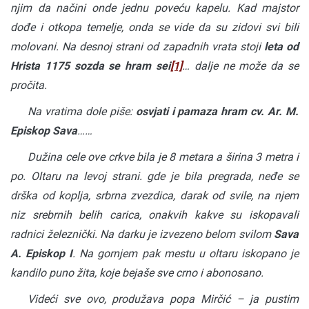
njim da načini onde jednu poveću kapelu. Kad majstor
dođe i otkopa temelje, onda se vide da su zidovi svi bili
molovani. Na desnoj strani od zapadnih vrata stoji
leta od
Hrista 1175 sozda se hram sei
[1]
… dalje ne može da se
pročita.
Na vratima dole piše:
osvjati i pamaza hram cv. Ar. M.
Episkop Sava
……
Dužina cele ove crkve bila je 8 metara a širina 3 metra i
po. Oltaru na levoj strani. gde je bila pregrada, neđe se
drška od koplja, srbrna zvezdica, darak od svile, na njem
niz srebrnih belih carica, onakvih kakve su iskopavali
radnici železnički. Na darku je izvezeno belom svilom
Sava
A. Episkop I
. Na gornjem pak mestu u oltaru iskopano je
kandilo puno žita, koje bejaše sve crno i abonosano.
Videći sve ovo, produžava popa Mirčić – ja pustim