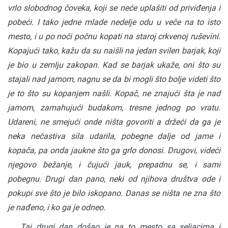
vrlo slobodnog čoveka, koji se neće uplašiti od priviđenja i
pobeći. I tako jedne mlade nedelje odu u veče na to isto
mesto, i u po noći počnu kopati na staroj crkvenoj ruševini.
Kopajući tako, kažu da su naišli na jedan svilen barjak, koji
je bio u zemlju zakopan. Kad se barjak ukaže, oni što su
stajali nad jamom, nagnu se da bi mogli što bolje videti što
je to što su kopanjem našli. Kopač, ne znajući šta je nad
jamom, zamahujući budakom, tresne jednog po vratu.
Udareni, ne smejući onde ništa govoriti a držeći da ga je
neka nečastiva sila udarila, pobegne dalje od jame i
kopača, pa onda jaukne što ga grlo donosi. Drugovi, videći
njegovo bežanje, i čujući jauk, prepadnu se, i sami
pobegnu. Drugi dan pano, neki od njihova društva ode i
pokupi sve što je bilo iskopano. Danas se ništa ne zna što
je nađeno, i ko ga je odneo.
Taj drugi dan došao je na to mesto sa seljacima i