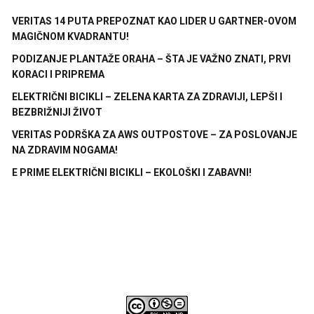
VERITAS 14 PUTA PREPOZNAT KAO LIDER U GARTNER-OVOM
MAGIČNOM KVADRANTU!
PODIZANJE PLANTAŽE ORAHA – ŠTA JE VAŽNO ZNATI, PRVI
KORACI I PRIPREMA
ELEKTRIČNI BICIKLI – ZELENA KARTA ZA ZDRAVIJI, LEPŠI I
BEZBRIŽNIJI ŽIVOT
VERITAS PODRŠKA ZA AWS OUTPOSTOVE – ZA POSLOVANJE
NA ZDRAVIM NOGAMA!
E PRIME ELEKTRIČNI BICIKLI – EKOLOŠKI I ZABAVNI!