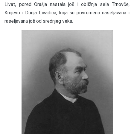
Livat, pored Orašja nastala još i obližnja sela Trnovče,
Krnjevo i Donja Livadica, koja su povremeno naseljavana i
raseljavana još od srednjeg veka.