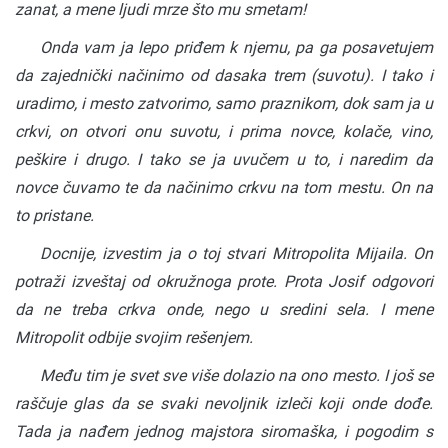
zanat, a mene ljudi mrze što mu smetam!
Onda vam ja lepo priđem k njemu, pa ga posavetujem
da zajednički načinimo od dasaka trem (suvotu). I tako i
uradimo, i mesto zatvorimo, samo praznikom, dok sam ja u
crkvi, on otvori onu suvotu, i prima novce, kolače, vino,
peškire i drugo. I tako se ja uvučem u to, i naredim da
novce čuvamo te da načinimo crkvu na tom mestu. On na
to pristane.
Docnije, izvestim ja o toj stvari Mitropolita Mijaila. On
potraži izveštaj od okružnoga prote. Prota Josif odgovori
da ne treba crkva onde, nego u sredini sela. I mene
Mitropolit odbije svojim rešenjem.
Među tim je svet sve više dolazio na ono mesto. I još se
raščuje glas da se svaki nevoljnik izleči koji onde dođe.
Tada ja nađem jednog majstora siromaška, i pogodim s