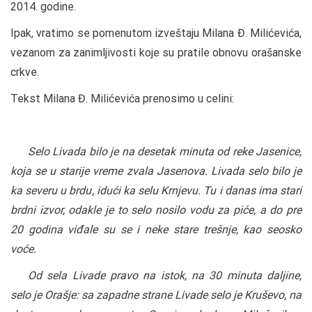
2014. godine.
Ipak, vratimo se pomenutom izveštaju Milana Đ. Milićevića,
vezanom za zanimljivosti koje su pratile obnovu orašanske
crkve.
Tekst Milana Đ. Milićevića prenosimo u celini:
Selo Livada bilo je na desetak minuta od reke Jasenice,
koja se u starije vreme zvala Jasenova. Livada selo bilo je
ka severu u brdu, idući ka selu Krnjevu. Tu i danas ima stari
brdni izvor, odakle je to selo nosilo vodu za piće, a do pre
20 godina viđale su se i neke stare trešnje, kao seosko
voće.
Od sela Livade pravo na istok, na 30 minuta daljine,
selo je Orašje: sa zapadne strane Livade selo je Kruševo, na