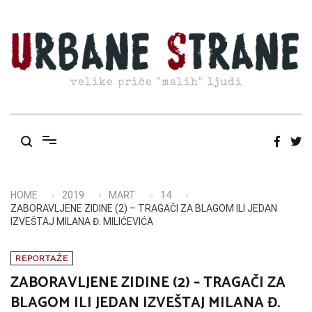
Skip
to
content
velike priče "malih" ljudi
HOME
2019
MART
14
ZABORAVLJENE ZIDINE (2) – TRAGAČI ZA BLAGOM ILI JEDAN
IZVEŠTAJ MILANA Đ. MILIĆEVIĆA
REPORTAŽE
ZABORAVLJENE ZIDINE (2) – TRAGAČI ZA
BLAGOM ILI JEDAN IZVEŠTAJ MILANA Đ.