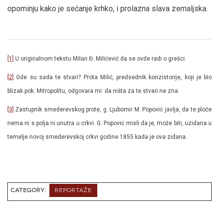
opominju kako je sećanje krhko, i prolazna slava zemaljska.
[1]
U originalnom tekstu Milan Đ. Milićević da se ovde radi o grešci.
[2]
Gde su sada te stvari? Prota Milić, predsednik konzistorije, koji je bio
blizak pok. Mitropolitu, odgovara mi: da ništa za te stvari ne zna.
[3]
Zastupnik smederevskog prote, g. Ljubomir M. Popović javlja, da te ploče
nema ni s polja ni unutra u crkvi. G. Popović misli da je, može biti, uzidana u
temelje novoj smederevskoj crkvi godine 1855 kada je ova zidana.
CATEGORY:
REPORTAŽE