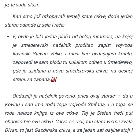
je, te sada služi.
Kad smo još otkopavali temelj stare crkve, dođe jedan
starac odande iz sela i reče:
E, ovde je bila jedna ploča od belog mramora, na kojoj
je smederevski načelnik pročitao zapis: vojvoda
kovinski Stevan Veliki, i meni kao ovdašnjem kmetu,
zapovedi te sam ploču tu kulukom odneo u Smederevo,
gde je uzidana u novu smederevsku crkvu, na desnoj
strani, sa zapada.
[3]
Ondašnji je načelnik govorio, priča ovaj starac: – da u
Kovinu i sad ima roda toga vojvode Stefana, i u toga se
roda nalaze knjige iz ove crkve. Taj je Stefan treći put
obnovio bio ovu crkvu. Crkva se, veli, tau staro vreme zvala
Divan, to jest Gazdinska crkva, a za jedan sat daljine stoji i