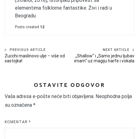
(Strahor, 2018), istorijsku pripovest sa
elementima folklorne fantastike. Živi i radi u
Beogradu.
Posts created
12
Kretanje
PREVIOUS ARTICLE
NEXT ARTICLE
Zucchi maslinovo ulje – više od
„Shallow“ i „Samo jednu ljubav
članka
sastojka!
imam“ uz magiju harfe i vokala
OSTAVITE ODGOVOR
Vaša adresa e-pošte neće biti objavljena.
Neophodna polja
su označena
*
KOMENTAR
*