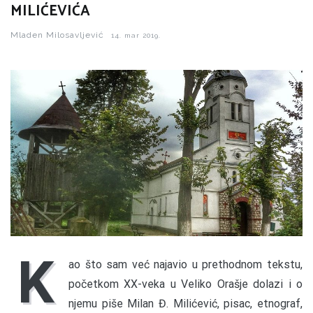
MILIĆEVIĆA
Mladen Milosavljević
14. mar 2019.
K
ao što sam već najavio u prethodnom tekstu,
početkom XX-veka u Veliko Orašje dolazi i o
njemu piše Milan Đ. Milićević, pisac, etnograf,