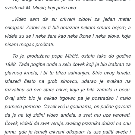
sveštenik M. Mirčić, koji priča ovo:
„Video sam da su crkveni zidovi za jedan metar
orkopani. Zidovi su ti bili omazani nekom crnom bojom, a
videle su se i neke šare kao neke ikone i neka slova, koja
nisam mogao pročitati.
To je, produžava popa Mirčić, ostalo tako do godine
1888. Tada pogibe onde u selu čovek koji je bio izabran za
glavnog kmeta, i bi tu blizu sahranjen. Stric ovog kmeta,
izlazeći često na grob sinovcu, udarao je svakad na
razvalinu od ove stare crkve, koja je bila zarasla u bocu.
Ovaj stric bio je nekad trgovac pa je postradao i malo
pameću pomerio. Čovek već u godinama, on počne govoriti
da je na toj zidini video anđela, a svet mu uze verovati.
Čovek, videći da svet veruje, svakog praznika dolazi na onu
jamu, gde je temelj crkveni otkopan: tu uze paliti sveće i