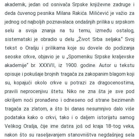
akademik, jedan od osnivača Srpske književne zadruge i
deda čuvenog pesnika Milana Rakića. Milićević je važio za
jednog od najboljih poznavalaca ondašnjih prilika u srpskom
selu a svoja znanja na tu temu, između ostalog,
sistematski je obradio u delu „Život Srba seljaka.“ Svoj
tekst o Orašju i prilikama koje su dovele do podizanja
seoske crkve, objavio je u „Spomeniku Srpske kraljevske
akademije“ br. XXXVII, iz 1900. godine. Autor u tekstu
opisuje i pokušaje brojnih tragača za zakopanim blagom koji
su, kopajući okolo crkve u potrazi za dragocenostima,
pravili neprocenjivu štetu. Niko ne zna šta je sve pod
okriljem noći pronađeno i odneseno od strane bezimenih
tragača za zlatom, a što bi danas nesumnjivo dalo više
podataka kako o crkvi, tako i o daljem istorijatu samog
Velikog Orašja, čije ime datira još od kraja 18-tog veka,
nakon što su raseljavanjem stanovništva negdašnjeg sela