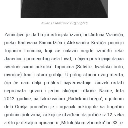
Milan Đ. Milićević (1831-1908)
Zanimljivo je da brojni istorijski izvori, od Antuna Vrančića,
preko Radovana Samardžića i Aleksandra Krstića, pominju
toponim Lomnica, koji se nalazio negde između reke
Jasenice i pomenutog sela Livat, o čijem postojanju danas
svedoči samo nekoliko toponima (Selište, livadsko brdo,
ravorine), kao i staro groblje. U prilog starini ovog mesta,
čija će nam dalja prošlost najverovatnije zauvek ostati
nepoznata, govori i jedno slučajno otkriće. Naime, leta
2012. godine, na takozvanom „Radićkom bregu“, u jednom
delu Orašja pronađen je i ogranak nekropole sa bogatim
grobnim prilozima, za koju je utvrđeno da potiče iz 12. veka
a što je detaljno opisano u „Mitološkom zborniku“ br. 33, iz