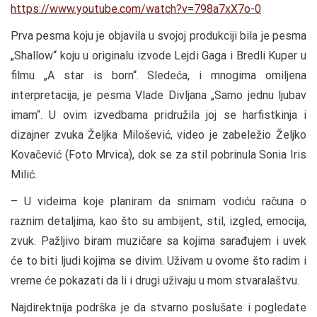
https://www.youtube.com/watch?v=798a7xX7o-0
Prva pesma koju je objavila u svojoj produkciji bila je pesma
„Shallow“ koju u originalu izvode Lejdi Gaga i Bredli Kuper u
filmu „A star is born“. Sledeća, i mnogima omiljena
interpretacija, je pesma Vlade Divljana „Samo jednu ljubav
imam“. U ovim izvedbama pridružila joj se harfistkinja i
dizajner zvuka Željka Milošević, video je zabeležio Željko
Kovačević (Foto Mrvica), dok se za stil pobrinula Sonia Iris
Milić.
– U videima koje planiram da snimam vodiću računa o
raznim detaljima, kao što su ambijent, stil, izgled, emocija,
zvuk. Pažljivo biram muzičare sa kojima sarađujem i uvek
će to biti ljudi kojima se divim. Uživam u ovome što radim i
vreme će pokazati da li i drugi uživaju u mom stvaralaštvu.
Najdirektnija podrška je da stvarno poslušate i pogledate