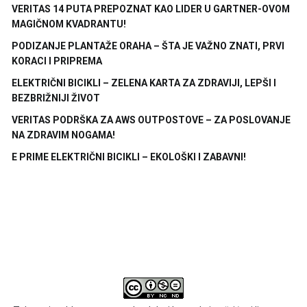
VERITAS 14 PUTA PREPOZNAT KAO LIDER U GARTNER-OVOM
MAGIČNOM KVADRANTU!
PODIZANJE PLANTAŽE ORAHA – ŠTA JE VAŽNO ZNATI, PRVI
KORACI I PRIPREMA
ELEKTRIČNI BICIKLI – ZELENA KARTA ZA ZDRAVIJI, LEPŠI I
BEZBRIŽNIJI ŽIVOT
VERITAS PODRŠKA ZA AWS OUTPOSTOVE – ZA POSLOVANJE
NA ZDRAVIM NOGAMA!
E PRIME ELEKTRIČNI BICIKLI – EKOLOŠKI I ZABAVNI!