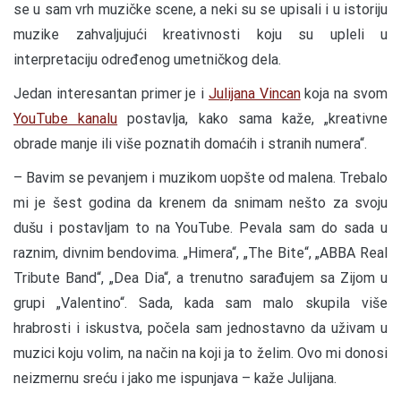
se u sam vrh muzičke scene, a neki su se upisali i u istoriju
muzike zahvaljujući kreativnosti koju su upleli u
interpretaciju određenog umetničkog dela.
Jedan interesantan primer je i
Julijana Vincan
koja na svom
YouTube kanalu
postavlja, kako sama kaže, „kreativne
obrade manje ili više poznatih domaćih i stranih numera“.
– Bavim se pevanjem i muzikom uopšte od malena. Trebalo
mi je šest godina da krenem da snimam nešto za svoju
dušu i postavljam to na YouTube. Pevala sam do sada u
raznim, divnim bendovima. „Himera“, „The Bite“, „ABBA Real
Tribute Band“, „Dea Dia“, a trenutno sarađujem sa Zijom u
grupi „Valentino“. Sada, kada sam malo skupila više
hrabrosti i iskustva, počela sam jednostavno da uživam u
muzici koju volim, na način na koji ja to želim. Ovo mi donosi
neizmernu sreću i jako me ispunjava – kaže Julijana.