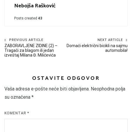
Nebojša Rašković
Posts created
43
Kretanje
PREVIOUS ARTICLE
NEXT ARTICLE
ZABORAVLJENE ZIDINE (2) –
Domaći električni bicikli na sajmu
članka
Tragači za blagom ili jedan
automobila!
izveštaj Milana Đ. Milićevića
OSTAVITE ODGOVOR
Vaša adresa e-pošte neće biti objavljena.
Neophodna polja
su označena
*
KOMENTAR
*