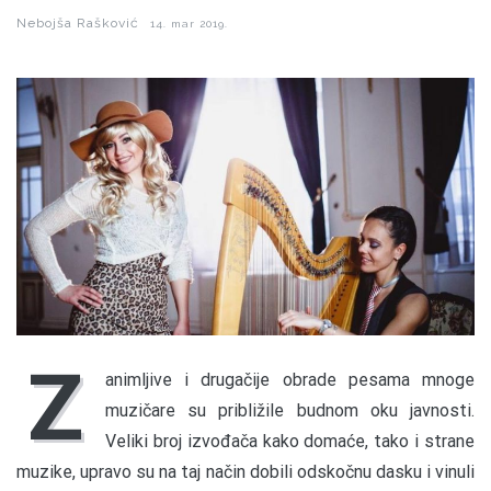
Nebojša Rašković
14. mar 2019.
Z
animljive i drugačije obrade pesama mnoge
muzičare su približile budnom oku javnosti.
Veliki broj izvođača kako domaće, tako i strane
muzike, upravo su na taj način dobili odskočnu dasku i vinuli