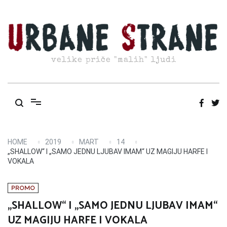
Skip
to
content
velike priče "malih" ljudi
HOME
2019
MART
14
„SHALLOW“ I „SAMO JEDNU LJUBAV IMAM“ UZ MAGIJU HARFE I
VOKALA
PROMO
„SHALLOW“ I „SAMO JEDNU LJUBAV IMAM“
UZ MAGIJU HARFE I VOKALA