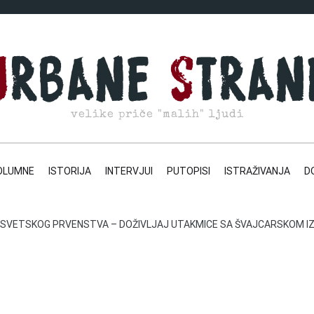
velike priče "malih" ljudi
OLUMNE
ISTORIJA
INTERVJUI
PUTOPISI
ISTRAŽIVANJA
D
SVETSKOG PRVENSTVA – DOŽIVLJAJ UTAKMICE SA ŠVAJCARSKOM IZ