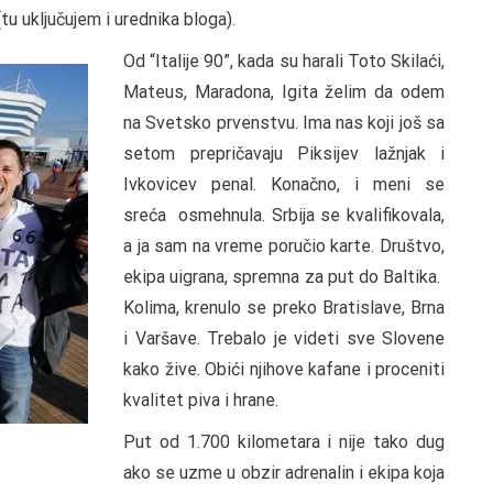
u uključujem i urednika bloga).
Od “Italije 90”, kada su harali Toto Skilaći,
Mateus, Maradona, Igita želim da odem
na Svetsko prvenstvu. Ima nas koji još sa
setom prepričavaju Piksijev lažnjak i
Ivkovicev penal. Konačno, i meni se
sreća osmehnula. Srbija se kvalifikovala,
a ja sam na vreme poručio karte. Društvo,
ekipa uigrana, spremna za put do Baltika.
Kolima, krenulo se preko Bratislave, Brna
i Varšave. Trebalo je videti sve Slovene
kako žive. Obići njihove kafane i proceniti
kvalitet piva i hrane.
Put od 1.700 kilometara i nije tako dug
ako se uzme u obzir adrenalin i ekipa koja