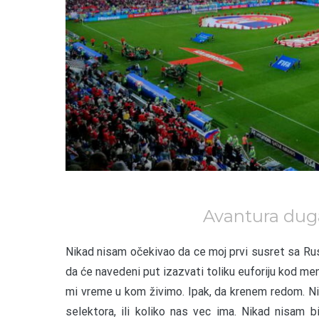
Avantura duga
N
ikad nisam očekivao da ce moj prvi susret sa Rus
da će navedeni put izazvati toliku euforiju kod men
mi vreme u kom živimo. Ipak, da krenem redom. Ni
selektora, ili koliko nas vec ima. Nikad nisam b