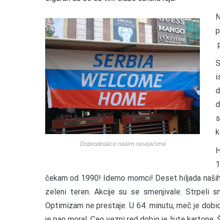
N
p
p
S
i
d
d
s
k
Dobrodošlica našim navijačima
H
1
čekam od 1990! Idemo momci! Deset hiljada naših n
zeleni teren. Akcije su se smenjivale. Strpeli 
Optimizam ne prestaje. U 64. minutu, meč je dobio 
je pao moral. Ceo vezni red dobio je žute kartone. 