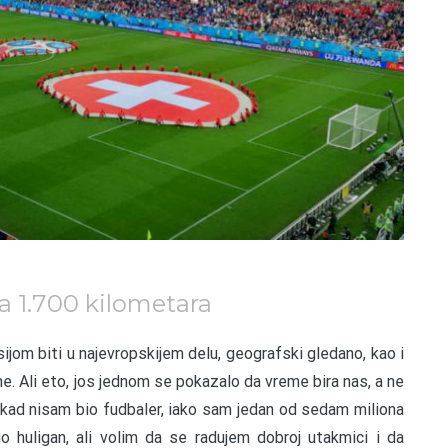
 1.700 kilometara
ijom biti u najevropskijem delu, geografski gledano, kao i
e. Ali eto, jos jednom se pokazalo da vreme bira nas, a ne
kad nisam bio fudbaler, iako sam jedan od sedam miliona
io huligan, ali volim da se radujem dobroj utakmici i da