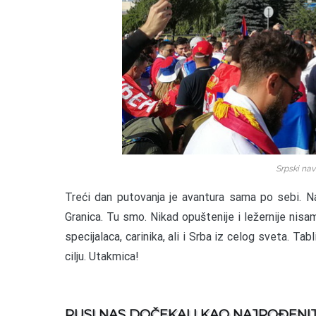
Srpski nav
Treći dan putovanja je avantura sama po sebi. Nas
Granica. Tu smo. Nikad opuštenije i ležernije nisam 
specijalaca, carinika, ali i Srba iz celog sveta. T
cilju. Utakmica!
RUSI NAS DOČEKALI KAO NAJROĐENI