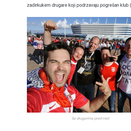
zadirkukem drugare koji podrzavaju pogrešan klub (t
Sa drugarima pred meč