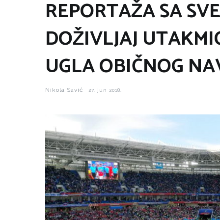
REPORTAŽA SA SV
DOŽIVLJAJ UTAKMI
UGLA OBIČNOG NA
Nikola Savić
27. jun 2018.