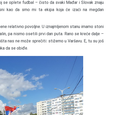
oj se oplete fudbal – čisto da svaki Mađar i Slovak znaju
sni kao da smo mi ta ekipa koja će izaći na megdan
 a cene relativno povoljne. U iznajmljenom stanu imamo stoni
in, pa nismo osetili prvi dan puta. Rano se kreće dalje –
išta nas ne može sprečiti: stižemo u Varšavu. E, tu su još
ruka da se obiđe.