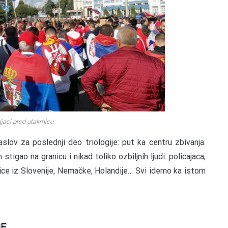
ijaci pred utakmicu
lov za poslednji deo triologije: put ka centru zbivanja.
stigao na granicu i nikad toliko ozbiljnih ljudi: policajaca,
ablice iz Slovenije, Nemačke, Holandije… Svi idemo ka istom
JE