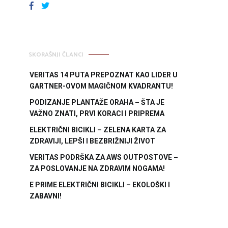
FACEBOOK
TWITTER
SKORAŠNJI ČLANCI
VERITAS 14 PUTA PREPOZNAT KAO LIDER U
GARTNER-OVOM MAGIČNOM KVADRANTU!
PODIZANJE PLANTAŽE ORAHA – ŠTA JE
VAŽNO ZNATI, PRVI KORACI I PRIPREMA
ELEKTRIČNI BICIKLI – ZELENA KARTA ZA
ZDRAVIJI, LEPŠI I BEZBRIŽNIJI ŽIVOT
VERITAS PODRŠKA ZA AWS OUTPOSTOVE –
ZA POSLOVANJE NA ZDRAVIM NOGAMA!
E PRIME ELEKTRIČNI BICIKLI – EKOLOŠKI I
ZABAVNI!