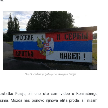
Grafit, dokaz prijateljstva Rusije i Srbije
statku Rusije, ali ono sto sam video u Koninsbergu
usima. Možda nas ponovo njihova elita proda, ali nisam