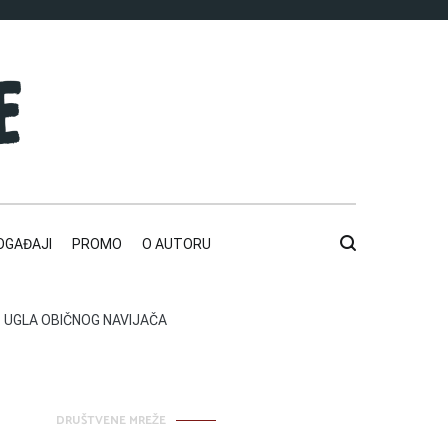
OGAĐAJI
PROMO
O AUTORU
 UGLA OBIČNOG NAVIJAČA
DRUŠTVENE MREŽE