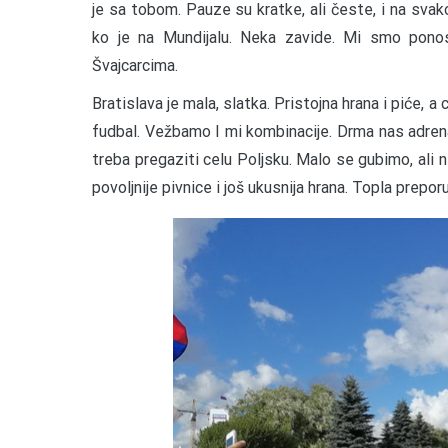
je sa tobom. Pauze su kratke, ali česte, i na svak
ko je na Mundijalu. Neka zavide. Mi smo pono
Švajcarcima.
Bratislava je mala, slatka. Pristojna hrana i piće,
fudbal. Vežbamo I mi kombinacije. Drma nas adrenal
treba pregaziti celu Poljsku. Malo se gubimo, ali n
povoljnije pivnice i još ukusnija hrana. Topla prepo