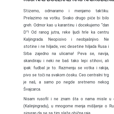
Stizemo, odmaramo i menjamo taktiku.
Prelazimo na votku. Svako drugo piće bi bilo
greh. Odmor kao u karantinu i docekujemo “dan
D”! Od ranog jutra, reke ljudi hrle ka centru
Kaljingrada. Neopisivo i neobjašnjivo. Ne
stotine i ne hiljade, vec desetine hiljada Rusa i
Srba zajedno na ulicama! Peva se, navija,
skandiraju i neki ne baš tako lepi stihovi, ali
ipak: fudbal je to. Razmenju se votka i rakija,
pivo se toči na svakom ćosku. Ceo centralni trg
je naš, a samo po negde sretnemo nekog
Švajcarca.
Nisam rusofil i ne znam šta o nama misle u o
(Kalinjingradu), u mnogome menja mišljenje o R
siguran da se sa tim slaže obična raja.