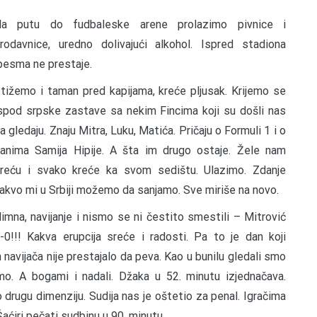
a putu do fudbaleske arene prolazimo pivnice i
rodavnice, uredno dolivajući alkohol. Ispred stadiona
esma ne prestaje.
tižemo i taman pred kapijama, kreće pljusak. Krijemo se
spod srpske zastave sa nekim Fincima koji su došli nas
a gledaju. Znaju Mitra, Luku, Matića. Pričaju o Formuli 1 i o
anima Samija Hipije. A šta im drugo ostaje. Žele nam
reću i svako kreće ka svom sedištu. Ulazimo. Zdanje
akvo mi u Srbiji možemo da sanjamo. Sve miriše na novo.
imna, navijanje i nismo se ni čestito smestili – Mitrović
-0!!! Kakva erupcija sreće i radosti. Pa to je dan koji
avijača nije prestajalo da peva. Kao u bunilu gledali smo
smo. A bogami i nadali. Džaka u 52. minutu izjednačava.
drugu dimenziju. Sudija nas je oštetio za penal. Igračima
Šaćiri pečati sudbinu u 90. minutu.