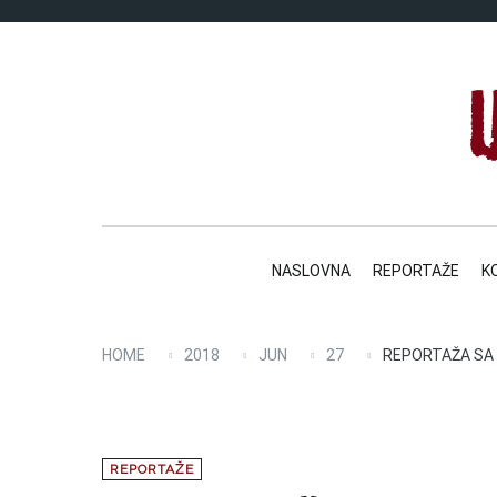
Skip
to
content
NASLOVNA
REPORTAŽE
K
HOME
2018
JUN
27
REPORTAŽA SA 
REPORTAŽE