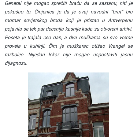
General nije mogao sprečiti braću da se sastanu, niti je
pokušao to. Činjenica je da je ovaj navodni “brat“ bio
mornar sovjetskog broda koji je pristao u Antverpenu
pojavila se tek par decenija kasnije kada su otvoreni arhivi.
Poseta je trajala ceo dan, a dva muškarca su svo vreme
provela u kuhinji. Čim je muškarac otišao Vrangel se
razboleo. Nijedan lekar nije mogao uspostaviti jasnu
dijagnozu.