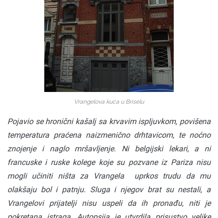
Vrangelova kuća u Briselu
Pojavio se hronični kašalj sa krvavim ispljuvkom, povišena
temperatura praćena naizmenično drhtavicom, te noćno
znojenje i naglo mršavljenje. Ni belgijski lekari, a ni
francuske i ruske kolege koje su pozvane iz Pariza nisu
mogli učiniti ništa za Vrangela uprkos trudu da mu
olakšaju bol i patnju. Sluga i njegov brat su nestali, a
Vrangelovi prijatelji nisu uspeli da ih pronađu, niti je
pokretana istraga. Autopsija je utvrdila prisustvo velike