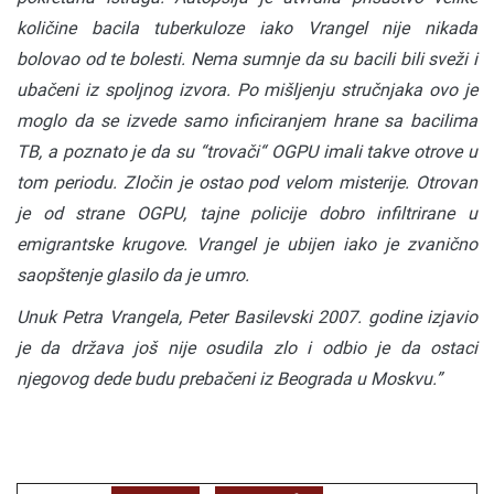
količine bacila tuberkuloze iako Vrangel nije nikada
bolovao od te bolesti. Nema sumnje da su bacili bili sveži i
ubačeni iz spoljnog izvora. Po mišljenju stručnjaka ovo je
moglo da se izvede samo inficiranjem hrane sa bacilima
TB, a poznato je da su “trovači“ OGPU imali takve otrove u
tom periodu. Zločin je ostao pod velom misterije. Otrovan
je od strane OGPU, tajne policije dobro infiltrirane u
emigrantske krugove. Vrangel je ubijen iako je zvanično
saopštenje glasilo da je umro.
Unuk Petra Vrangela, Peter Basilevski 2007. godine izjavio
je da država još nije osudila zlo i odbio je da ostaci
njegovog dede budu prebačeni iz Beograda u Moskvu.”