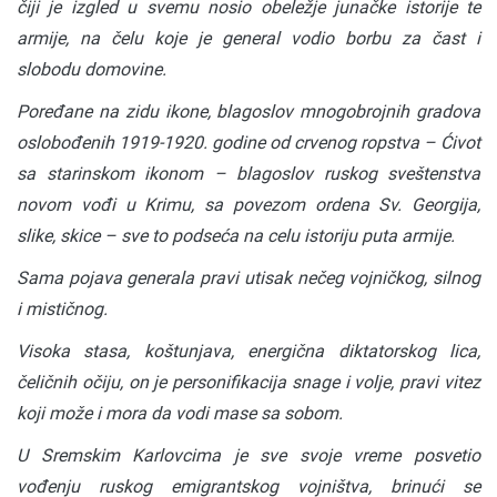
čiji je izgled u svemu nosio obeležje junačke istorije te
armije, na čelu koje je general vodio borbu za čast i
slobodu domovine.
Poređane na zidu ikone, blagoslov mnogobrojnih gradova
oslobođenih 1919-1920. godine od crvenog ropstva – Ćivot
sa starinskom ikonom – blagoslov ruskog sveštenstva
novom vođi u Krimu, sa povezom ordena Sv. Georgija,
slike, skice – sve to podseća na celu istoriju puta armije.
Sama pojava generala pravi utisak nečeg vojničkog, silnog
i mističnog.
Visoka stasa, koštunjava, energična diktatorskog lica,
čeličnih očiju, on je personifikacija snage i volje, pravi vitez
koji može i mora da vodi mase sa sobom.
U Sremskim Karlovcima je sve svoje vreme posvetio
vođenju ruskog emigrantskog vojništva, brinući se