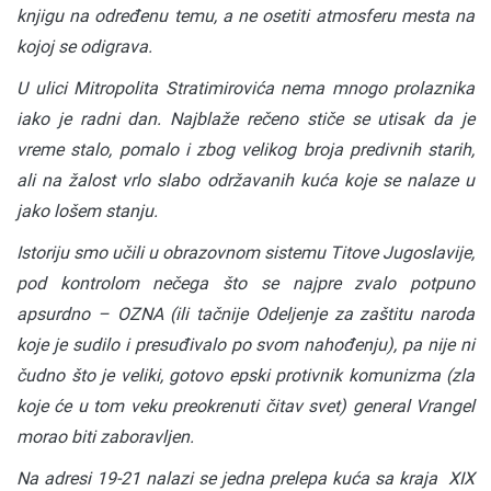
knjigu na određenu temu, a ne osetiti atmosferu mesta na
kojoj se odigrava.
U ulici Mitropolita Stratimirovića nema mnogo prolaznika
iako je radni dan. Najblaže rečeno stiče se utisak da je
vreme stalo, pomalo i zbog velikog broja predivnih starih,
ali na žalost vrlo slabo održavanih kuća koje se nalaze u
jako lošem stanju.
Istoriju smo učili u obrazovnom sistemu Titove Jugoslavije,
pod kontrolom nečega što se najpre zvalo potpuno
apsurdno – OZNA (ili tačnije Odeljenje za zaštitu naroda
koje je sudilo i presuđivalo po svom nahođenju), pa nije ni
čudno što je veliki, gotovo epski protivnik komunizma (zla
koje će u tom veku preokrenuti čitav svet) general Vrangel
morao biti zaboravljen.
Na adresi 19-21 nalazi se jedna prelepa kuća sa kraja XIX