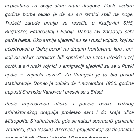
neprestano za svoje stare ratne drugove. Posle sedam
godina borbe rekao je da su svi ratnici stali na noge.
Tražeći zarade armija se raselila u Kraljevini SHS,
Bugarskoj, Francuskoj i Belgiji. Danas svi zarađuju sebi
parče hleba. Oko armije ujedinili su se i ruski vojnici, koji su
učestvovali u “beloj borbi“ na drugim frontovima, kao i oni,
koji su nekim uzrokom bili sprečeni da uzmu učešće u toj
borbi, a svi ruski vojnici u emigraciji ujedinili su se u Ruski
opšte – vojnički savez“. Za Vrangela je to bio period
stabilizacije. Doneo je odluku da 1.novembra 1926. godine
napusti Sremske Karlovce i preseli se u Brisel.
Posle impresivnog utiska i posete ovako važnog
arhitektonskog dragulja prošetao sam i do kraja ulice
Mitropolita Stratimirovića gde se nalazi spomenik generalu
Vrangelu, delo Vasilija Azemeše, projekat koji su finansirali