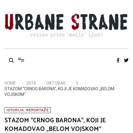
Skip
to
content
velike priče "malih" ljudi
HOME
2018
OKTOBAR
5
STAZOM “CRNOG BARONA“, KOJI JE KOMADOVAO „BELOM
VOJSKOM“
ISTORIJA
,
REPORTAŽE
STAZOM “CRNOG BARONA“, KOJI JE
KOMADOVAO „BELOM VOJSKOM“