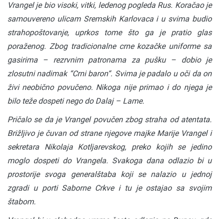
Vrangel je bio visoki, vitki, ledenog pogleda Rus. Koračao je
samouvereno ulicam Sremskih Karlovaca i u svima budio
strahopoštovanje, uprkos tome što ga je pratio glas
poraženog. Zbog tradicionalne crne kozačke uniforme sa
gasirima – rezrvnim patronama za pušku – dobio je
zlosutni nadimak “Crni baron“. Svima je padalo u oči da on
živi neobično povučeno. Nikoga nije primao i do njega je
bilo teže dospeti nego do Dalaj – Lame.
Pričalo se da je Vrangel povučen zbog straha od atentata.
Brižljivo je čuvan od strane njegove majke Marije Vrangel i
sekretara Nikolaja Kotljarevskog, preko kojih se jedino
moglo dospeti do Vrangela. Svakoga dana odlazio bi u
prostorije svoga generalštaba koji se nalazio u jednoj
zgradi u porti Saborne Crkve i tu je ostajao sa svojim
štabom.