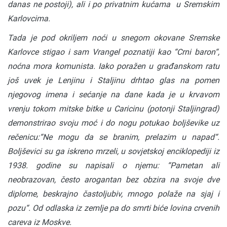
danas ne postoji), ali i po privatnim kućama u Sremskim
Karlovcima.
Tada je pod okriljem noći u snegom okovane Sremske
Karlovce stigao i sam Vrangel poznatiji kao “Crni baron“,
noćna mora komunista. Iako poražen u građanskom ratu
još uvek je Lenjinu i Staljinu drhtao glas na pomen
njegovog imena i sećanje na dane kada je u krvavom
vrenju tokom mitske bitke u Caricinu (potonji Staljingrad)
demonstrirao svoju moć i do nogu potukao boljševike uz
rečenicu:“Ne mogu da se branim, prelazim u napad“.
Boljševici su ga iskreno mrzeli, u sovjetskoj enciklopediji iz
1938. godine su napisali o njemu: “Pametan ali
neobrazovan, često arogantan bez obzira na svoje dve
diplome, beskrajno častoljubiv, mnogo polaže na sjaj i
pozu“. Od odlaska iz zemlje pa do smrti biće lovina crvenih
careva iz Moskve.