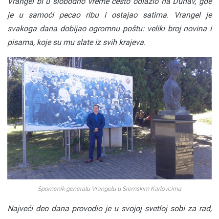
Vrangel bi u slobodno vreme često odlazio na Dunav, gde
je u samoći pecao ribu i ostajao satima. Vrangel je
svakoga dana dobijao ogromnu poštu: veliki broj novina i
pisama, koje su mu slate iz svih krajeva.
Spomenik generalu Vrangelu u Sremskim Karlovcima
Najveći deo dana provodio je u svojoj svetloj sobi za rad,