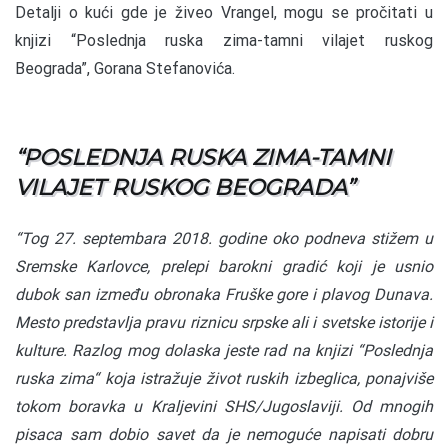
Detalji o kući gde je živeo Vrangel, mogu se pročitati u
knjizi “Poslednja ruska zima-tamni vilajet ruskog
Beograda”, Gorana Stefanovića.
“POSLEDNJA RUSKA ZIMA-TAMNI
VILAJET RUSKOG BEOGRADA”
“Tog 27. septembara 2018. godine oko podneva stižem u
Sremske Karlovce, prelepi barokni gradić koji je usnio
dubok san između obronaka Fruške gore i plavog Dunava.
Mesto predstavlja pravu riznicu srpske ali i svetske istorije i
kulture. Razlog mog dolaska jeste rad na knjizi “Poslednja
ruska zima“ koja istražuje život ruskih izbeglica, ponajviše
tokom boravka u Kraljevini SHS/Jugoslaviji. Od mnogih
pisaca sam dobio savet da je nemoguće napisati dobru