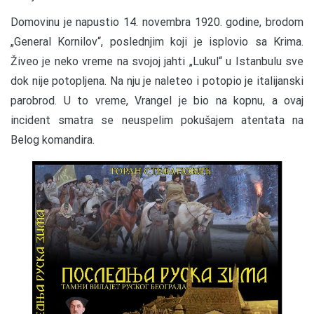
Domovinu je napustio 14. novembra 1920. godine, brodom
„General Kornilov“, poslednjim koji je isplovio sa Krima.
Živeo je neko vreme na svojoj jahti „Lukul“ u Istanbulu sve
dok nije potopljena. Na nju je naleteo i potopio je italijanski
parobrod. U to vreme, Vrangel je bio na kopnu, a ovaj
incident smatra se neuspelim pokušajem atentata na
Belog komandira.