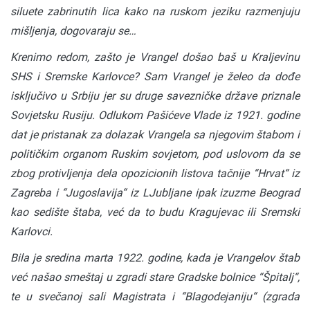
siluete zabrinutih lica kako na ruskom jeziku razmenjuju
mišljenja, dogovaraju se…
Krenimo redom, zašto je Vrangel došao baš u Kraljevinu
SHS i Sremske Karlovce? Sam Vrangel je želeo da dođe
isključivo u Srbiju jer su druge savezničke države priznale
Sovjetsku Rusiju. Odlukom Pašićeve Vlade iz 1921. godine
dat je pristanak za dolazak Vrangela sa njegovim štabom i
političkim organom Ruskim sovjetom, pod uslovom da se
zbog protivljenja dela opozicionih listova tačnije “Hrvat“ iz
Zagreba i “Jugoslavija“ iz LJubljane ipak izuzme Beograd
kao sedište štaba, već da to budu Kragujevac ili Sremski
Karlovci.
Bila je sredina marta 1922. godine, kada je Vrangelov štab
već našao smeštaj u zgradi stare Gradske bolnice “Špitalj“,
te u svečanoj sali Magistrata i “Blagodejaniju“ (zgrada