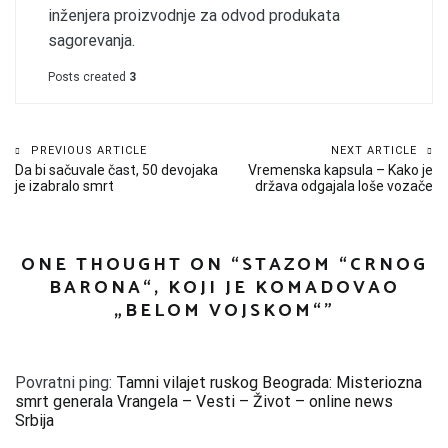
inženjera proizvodnje za odvod produkata
sagorevanja.
Posts created
3
Kretanje
PREVIOUS ARTICLE
NEXT ARTICLE
Da bi sačuvale čast, 50 devojaka
Vremenska kapsula – Kako je
članka
je izabralo smrt
država odgajala loše vozače
ONE THOUGHT ON “
STAZOM “CRNOG
BARONA“, KOJI JE KOMADOVAO
„BELOM VOJSKOM“
”
Povratni ping:
Tamni vilajet ruskog Beograda: Misteriozna
smrt generala Vrangela – Vesti – Život – online news
Srbija