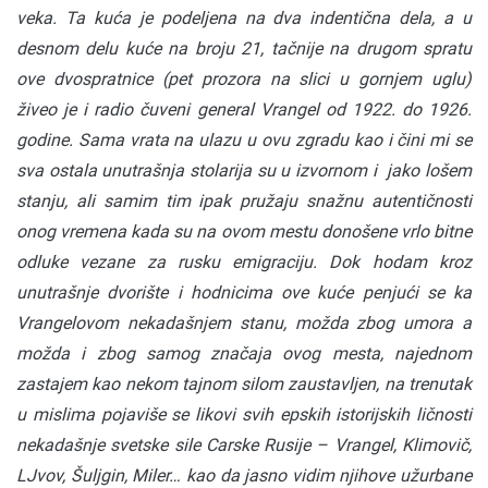
veka. Ta kuća je podeljena na dva indentična dela, a u
desnom delu kuće na broju 21, tačnije na drugom spratu
ove dvospratnice (pet prozora na slici u gornjem uglu)
živeo je i radio čuveni general Vrangel od 1922. do 1926.
godine. Sama vrata na ulazu u ovu zgradu kao i čini mi se
sva ostala unutrašnja stolarija su u izvornom i jako lošem
stanju, ali samim tim ipak pružaju snažnu autentičnosti
onog vremena kada su na ovom mestu donošene vrlo bitne
odluke vezane za rusku emigraciju. Dok hodam kroz
unutrašnje dvorište i hodnicima ove kuće penjući se ka
Vrangelovom nekadašnjem stanu, možda zbog umora a
možda i zbog samog značaja ovog mesta, najednom
zastajem kao nekom tajnom silom zaustavljen, na trenutak
u mislima pojaviše se likovi svih epskih istorijskih ličnosti
nekadašnje svetske sile Carske Rusije – Vrangel, Klimovič,
LJvov, Šuljgin, Miler… kao da jasno vidim njihove užurbane