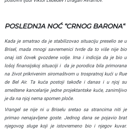
poslovni ljudi Viktor Lebedev i Dragan Avramov.
POSLEDNJA NOĆ “CRNOG BARONA“
Kada je smatrao da je stabilizovao situaciju preselio se u
Brisel, mada mnogi savremenici tvrde da to više nije bio
onaj isti čovek gvozdene volje. Ima i indicija da je bio u
lošoj finansijskoj situaciji i da je porodica bila primorana
na život prikrivenim siromaštvom u trospratnoj kući u Rue
de Bel Air. Ta kuća postoji takođe i danas i u njoj su
smeštene kancelarije jedne projektantske kuće, zanimljivo
je da na njoj nema spomen ploče.
Vrangel se nije ni u Briselu sretao sa strancima niti je
primao nenajavljene goste. Jednog dana se pojavio brat
njegovog sluge koji je istovremeno bio i njegov kuvar.