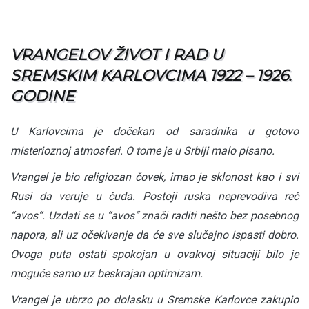
VRANGELOV ŽIVOT I RAD U
SREMSKIM KARLOVCIMA 1922 – 1926.
GODINE
U Karlovcima je dočekan od saradnika u gotovo
misterioznoj atmosferi. O tome je u Srbiji malo pisano.
Vrangel je bio religiozan čovek, imao je sklonost kao i svi
Rusi da veruje u čuda. Postoji ruska neprevodiva reč
“avos“. Uzdati se u “avos“ znači raditi nešto bez posebnog
napora, ali uz očekivanje da će sve slučajno ispasti dobro.
Ovoga puta ostati spokojan u ovakvoj situaciji bilo je
moguće samo uz beskrajan optimizam.
Vrangel je ubrzo po dolasku u Sremske Karlovce zakupio