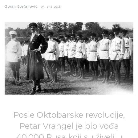
Goran Stefanović
05. okt 2018.
Posle Oktobarske revolucije,
Petar Vrangel je bio vođa
40.000 Rusa koji su živeli u