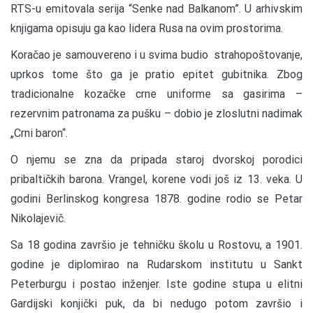
RTS-u emitovala serija “Senke nad Balkanom”. U arhivskim
knjigama opisuju ga kao lidera Rusa na ovim prostorima.
Koračao je samouvereno i u svima budio strahopoštovanje,
uprkos tome što ga je pratio epitet gubitnika. Zbog
tradicionalne kozačke crne uniforme sa gasirima –
rezervnim patronama za pušku – dobio je zloslutni nadimak
„Crni baron“.
O njemu se zna da pripada staroj dvorskoj porodici
pribaltičkih barona. Vrangel, korene vodi još iz 13. veka. U
godini Berlinskog kongresa 1878. godine rodio se Petar
Nikolajevič.
Sa 18 godina završio je tehničku školu u Rostovu, a 1901.
godine je diplomirao na Rudarskom institutu u Sankt
Peterburgu i postao inženjer. Iste godine stupa u elitni
Gardijski konjički puk, da bi nedugo potom završio i