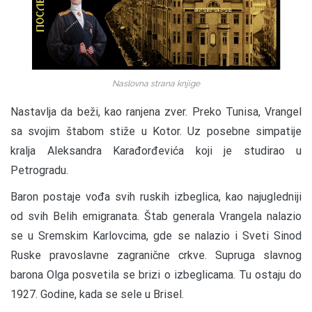
Naslovna strana knjige
Nastavlja da beži, kao ranjena zver. Preko Tunisa, Vrangel
sa svojim štabom stiže u Kotor. Uz posebne simpatije
kralja Aleksandra Karađorđevića koji je studirao u
Petrogradu.
Baron postaje vođa svih ruskih izbeglica, kao najugledniji
od svih Belih emigranata. Štab generala Vrangela nalazio
se u Sremskim Karlovcima, gde se nalazio i Sveti Sinod
Ruske pravoslavne zagranične crkve. Supruga slavnog
barona Olga posvetila se brizi o izbeglicama. Tu ostaju do
1927. Godine, kada se sele u Brisel.