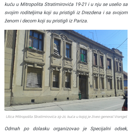
kuću u Mitropolita Stratimirovića 19-21 i u nju se uselio sa
svojim roditeljima koji su pristigli iz Drezdena i sa svojom
ženom i decom koji su pristigli iz Pariza.
Ulica Mitropolita Stratimirovića 19-21, kuća u kojoj je živeo general Vrangel
Odmah po dolasku organizovao je Specijalni odsek,