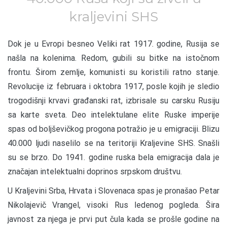
kraljevini SHS
D
ok je u Evropi besneo Veliki rat 1917. godine, Rusija se
našla na kolenima. Redom, gubili su bitke na istočnom
frontu. Širom zemlje, komunisti su koristili ratno stanje.
Revolucije iz februara i oktobra 1917, posle kojih je sledio
trogodišnji krvavi građanski rat, izbrisale su carsku Rusiju
sa karte sveta. Deo intelektulane elite Ruske imperije
spas od boljševičkog progona potražio je u emigraciji. Blizu
40.000 ljudi naselilo se na teritoriji Kraljevine SHS. Snašli
su se brzo. Do 1941. godine ruska bela emigracija dala je
značajan intelektualni doprinos srpskom društvu.
U Kraljevini Srba, Hrvata i Slovenaca spas je pronašao Petar
Nikolajevič Vrangel, visoki Rus ledenog pogleda. Šira
javnost za njega je prvi put čula kada se prošle godine na