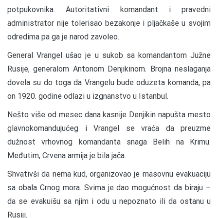
potpukovnika. Autoritativni komandant i pravedni
administrator nije tolerisao bezakonje i pljačkaše u svojim
odredima pa ga je narod zavoleo.
General Vrangel ušao je u sukob sa komandantom Južne
Rusije, generalom Antonom Denjikinom. Brojna neslaganja
dovela su do toga da Vrangelu bude oduzeta komanda, pa
on 1920. godine odlazi u izgnanstvo u Istanbul.
Nešto više od mesec dana kasnije Denjikin napušta mesto
glavnokomandujućeg i Vrangel se vraća da preuzme
dužnost vrhovnog komandanta snaga Belih na Krimu.
Međutim, Crvena armija je bila jača.
Shvativši da nema kud, organizovao je masovnu evakuaciju
sa obala Crnog mora. Svima je dao mogućnost da biraju –
da se evakuišu sa njim i odu u nepoznato ili da ostanu u
Rusiji.