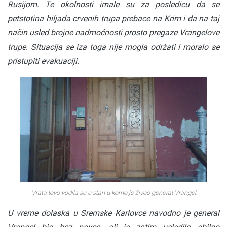
Rusijom. Te okolnosti imale su za posledicu da se
petstotina hiljada crvenih trupa prebace na Krim i da na taj
način usled brojne nadmoćnosti prosto pregaze Vrangelove
trupe. Situacija se iza toga nije mogla održati i moralo se
pristupiti evakuaciji.
Vrata levo vodila su u stan u kome je živeo general Vrangel
U vreme dolaska u Sremske Karlovce navodno je general