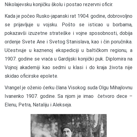
Nikolajevsku konjičku školu i postao rezervni oficir.
Kada je počeo Rusko-japanski rat 1904. godine, dobrovoljno
se prijavljuje u vojsku. Pošto se isticao u borbama,
pokazavši izuzetne strateške i vojne sposobnosti, dobija
ordenje Svete Ane i Svetog Stanislava, kao i čin poručnika.
Učestvuje u kaznenoj ekspediciji u baltičkom regionu, a
1907. godine se vraća u Gardijski konjički puk. Diplomira na
Vojnoj akademiji kao sedmi u klasi i do kraja života nije
skidao oficirske epolete.
Vrangel je oženio ćerku člana Visokog suda Olgu Mihajlovnu
Ivanenko 1907. godine. Sa njom je imao četvoro dece –
Elenu, Petra, Nataliju i Alekseja.