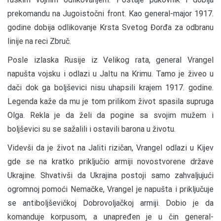
prekomandu na Jugoistočni front. Kao general-major 1917.
godine dobija odlikovanje Krsta Svetog Đorđa za odbranu
linije na reci Zbruč.
Posle izlaska Rusije iz Velikog rata, general Vrangel
napušta vojsku i odlazi u Jaltu na Krimu. Tamo je živeo u
dači dok ga boljševici nisu uhapsili krajem 1917. godine.
Legenda kaže da mu je tom prilikom život spasila supruga
Olga. Rekla je da želi da pogine sa svojim mužem i
boljševici su se sažalili i ostavili barona u životu.
Videvši da je život na Jaliti rizičan, Vrangel odlazi u Kijev
gde se na kratko priključio armiji novostvorene države
Ukrajine. Shvativši da Ukrajina postoji samo zahvaljujući
ogromnoj pomoći Nemačke, Vrangel je napušta i priključuje
se antiboljševičkoj Dobrovoljačkoj armiji. Dobio je da
komanduje korpusom, a unapređen je u čin general-