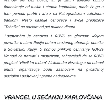
Vrangel bio bez novca, ali je zatim usledilo obilno
finansiranje od ruskih i stranih kapitalista, mada će ga u
tom periodu pratiti i afera sa Petrogradskom založnom
bankom. Nešto kasnije osnovaće i svoje preduzeće
“Tehnika“ sa udelom od pet miliona dinara.
1.septembra je osnovao i ROVS sa glavnom idejom
povratka u staru Rusiju putem oružanog obaranja poretka
u Sovjetskoj Rusiji. U pomoć prilikom osnivanja ROVSa
Vrangel će pozvati i misticizam, zahtevajući da se ROVS
proglasi “viteškim redom“ Aleksandra Nevskog a da odnosi
unutar organizacije budu zasnovani na gvozdenoj
disciplini i poštovanju prema nadređenima.
VRANGEL U SEĆANJU KARLOVČANA