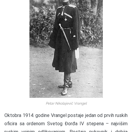
Petar Nikolajevič Vrangel
Oktobra 1914. godine Vrangel postaje jedan od prvih ruskih
oficira sa ordenom Svetog Đorđa IV stepena – najvišim
ruskim vojnim odlikovanjem. Postaje pukovnik i dobija