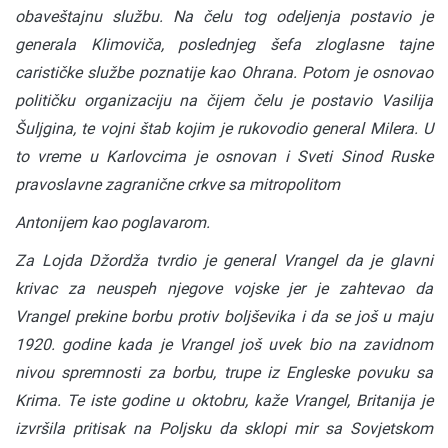
obaveštajnu službu. Na čelu tog odeljenja postavio je
generala Klimoviča, poslednjeg šefa zloglasne tajne
carističke službe poznatije kao Ohrana. Potom je
osnovao
političku organizaciju na čijem čelu je postavio Vasilija
Šuljgina, te vojni štab kojim je rukovodio general Milera. U
to vreme u Karlovcima je osnovan i Sveti Sinod Ruske
pravoslavne zagranične crkve sa mitropolitom
Antonijem kao poglavarom.
Za Lojda Džordža tvrdio je general Vrangel da je glavni
krivac za neuspeh njegove vojske jer je zahtevao da
Vrangel prekine borbu protiv boljševika i da se još u maju
1920. godine kada je Vrangel još uvek bio na zavidnom
nivou spremnosti za borbu, trupe iz Engleske povuku sa
Krima. Te iste godine u oktobru, kaže Vrangel, Britanija je
izvršila pritisak na Poljsku da sklopi mir sa Sovjetskom