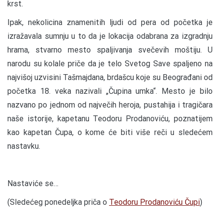
krst.
Ipak, nekolicina znamenitih ljudi od pera od početka je
izražavala sumnju u to da je lokacija odabrana za izgradnju
hrama, stvarno mesto spaljivanja svečevih moštiju. U
narodu su kolale priče da je telo Svetog Save spaljeno na
najvišoj uzvisini Tašmajdana, brdašcu koje su Beograđani od
početka 18. veka nazivali „Čupina umka“. Mesto je bilo
nazvano po jednom od največih heroja, pustahija i tragičara
naše istorije, kapetanu Teodoru Prodanoviću, poznatijem
kao kapetan Čupa, o kome će biti više reči u sledećem
nastavku.
Nastaviće se…
(Sledećeg ponedeljka priča o
Teodoru Prodanoviću Čupi
)