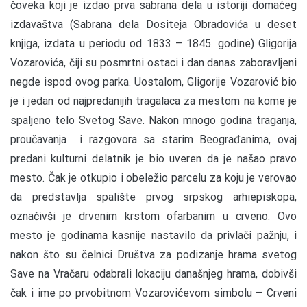
čoveka koji je izdao prva sabrana dela u istoriji domaćeg
izdavaštva (Sabrana dela Dositeja Obradovića u deset
knjiga, izdata u periodu od 1833 – 1845. godine) Gligorija
Vozarovića, čiji su posmrtni ostaci i dan danas zaboravljeni
negde ispod ovog parka. Uostalom, Gligorije Vozarović bio
je i jedan od najpredanijih tragalaca za mestom na kome je
spaljeno telo Svetog Save. Nakon mnogo godina traganja,
proučavanja i razgovora sa starim Beograđanima, ovaj
predani kulturni delatnik je bio uveren da je našao pravo
mesto. Čak je otkupio i obeležio parcelu za koju je verovao
da predstavlja spalište prvog srpskog arhiepiskopa,
označivši je drvenim krstom ofarbanim u crveno. Ovo
mesto je godinama kasnije nastavilo da privlači pažnju, i
nakon što su čelnici Društva za podizanje hrama svetog
Save na Vračaru odabrali lokaciju današnjeg hrama, dobivši
čak i ime po prvobitnom Vozarovićevom simbolu – Crveni