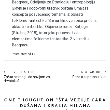
Beogradu, Odeljenje za Etnologiju i antropologiju.
Glavni je i odgovorni urednik portala Omaja.rs,
koncepta posvećenog temama iz oblasti
folklorne fantastike. Snima filmove i piše priče iz
oblasti fantastike. Objavio je roman Kal juga
(Strahor, 2018), istorijsku pripovest sa
elementima folklorne fantastike. Živi i radi u
Beogradu.
Posts created
12
Kretanje
PREVIOUS ARTICLE
NEXT ARTICLE
Zašto ne mogu da navijam za
Priča o kapetanu Čupi
članka
Hrvatsku?
ONE THOUGHT ON “
ŠTA VEZUJE CARA
DUŠANA I KRALJA MILANA