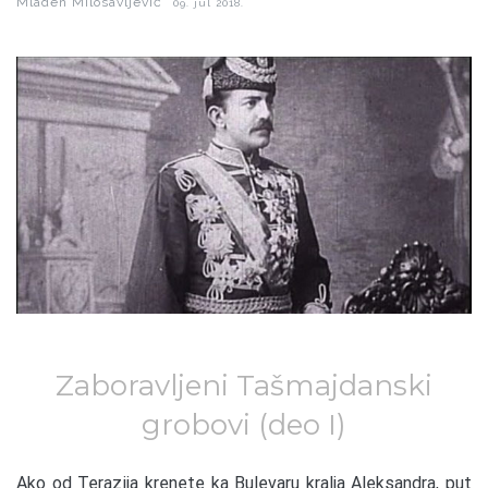
Mladen Milosavljević
09. jul 2018.
Zaboravljeni Tašmajdanski
grobovi (deo I)
A
ko od Terazija krenete ka Bulevaru kralja Aleksandra, put