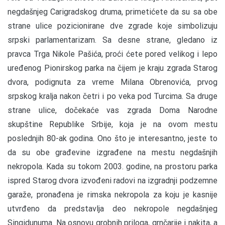
negdašnjeg Carigradskog druma, primetićete da su sa obe
strane ulice pozicionirane dve zgrade koje simbolizuju
srpski parlamentarizam. Sa desne strane, gledano iz
pravca Trga Nikole Pašića, proći ćete pored velikog i lepo
uređenog Pionirskog parka na čijem je kraju zgrada Starog
dvora, podignuta za vreme Milana Obrenovića, prvog
srpskog kralja nakon četri i po veka pod Turcima. Sa druge
strane ulice, dočekaće vas zgrada Doma Narodne
skupštine Republike Srbije, koja je na ovom mestu
poslednjih 80-ak godina. Ono što je interesantno, jeste to
da su obe građevine izgrađene na mestu negdašnjih
nekropola. Kada su tokom 2003. godine, na prostoru parka
ispred Starog dvora izvođeni radovi na izgradnji podzemne
garaže, pronađena je rimska nekropola za koju je kasnije
utvrđeno da predstavlja deo nekropole negdašnjeg
Singidunuma. Na osnovu grobnih priloga, grnčarije i nakita, a