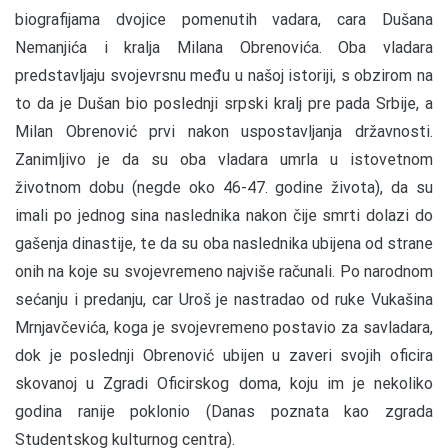
biografijama dvojice pomenutih vadara, cara Dušana
Nemanjića i kralja Milana Obrenovića. Oba vladara
predstavljaju svojevrsnu među u našoj istoriji, s obzirom na
to da je Dušan bio poslednji srpski kralj pre pada Srbije, a
Milan Obrenović prvi nakon uspostavljanja državnosti.
Zanimljivo je da su oba vladara umrla u istovetnom
životnom dobu (negde oko 46-47. godine života), da su
imali po jednog sina naslednika nakon čije smrti dolazi do
gašenja dinastije, te da su oba naslednika ubijena od strane
onih na koje su svojevremeno najviše računali. Po narodnom
sećanju i predanju, car Uroš je nastradao od ruke Vukašina
Mrnjavčevića, koga je svojevremeno postavio za savladara,
dok je poslednji Obrenović ubijen u zaveri svojih oficira
skovanoj u Zgradi Oficirskog doma, koju im je nekoliko
godina ranije poklonio (Danas poznata kao zgrada
Studentskog kulturnog centra).