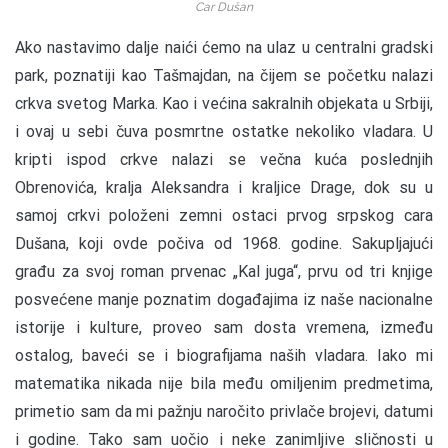
Car Dušan
Ako nastavimo dalje naići ćemo na ulaz u centralni gradski
park, poznatiji kao Tašmajdan, na čijem se početku nalazi
crkva svetog Marka. Kao i većina sakralnih objekata u Srbiji,
i ovaj u sebi čuva posmrtne ostatke nekoliko vladara. U
kripti ispod crkve nalazi se večna kuća poslednjih
Obrenovića, kralja Aleksandra i kraljice Drage, dok su u
samoj crkvi položeni zemni ostaci prvog srpskog cara
Dušana, koji ovde počiva od 1968. godine. Sakupljajući
građu za svoj roman prvenac „Kal juga“, prvu od tri knjige
posvećene manje poznatim događajima iz naše nacionalne
istorije i kulture, proveo sam dosta vremena, između
ostalog, baveći se i biografijama naših vladara. Iako mi
matematika nikada nije bila među omiljenim predmetima,
primetio sam da mi pažnju naročito privlače brojevi, datumi
i godine. Tako sam uočio i neke zanimljive sličnosti u