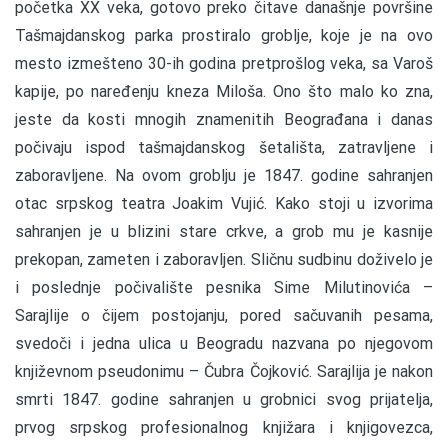
početka XX veka, gotovo preko čitave današnje površine
Tašmajdanskog parka prostiralo groblje, koje je na ovo
mesto izmešteno 30-ih godina pretprošlog veka, sa Varoš
kapije, po naređenju kneza Miloša. Ono što malo ko zna,
jeste da kosti mnogih znamenitih Beograđana i danas
počivaju ispod tašmajdanskog šetališta, zatravljene i
zaboravljene. Na ovom groblju je 1847. godine sahranjen
otac srpskog teatra Joakim Vujić. Kako stoji u izvorima
sahranjen je u blizini stare crkve, a grob mu je kasnije
prekopan, zameten i zaboravljen. Sličnu sudbinu doživelo je
i poslednje počivalište pesnika Sime Milutinovića –
Sarajlije o čijem postojanju, pored sačuvanih pesama,
svedoči i jedna ulica u Beogradu nazvana po njegovom
književnom pseudonimu – Čubra Čojković. Sarajlija je nakon
smrti 1847. godine sahranjen u grobnici svog prijatelja,
prvog srpskog profesionalnog knjižara i knjigovezca,