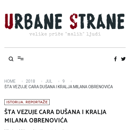
Skip
to
content
velike priče "malih" ljudi
HOME
2018
JUL
9
ŠTA VEZUJE CARA DUŠANA I KRALJA MILANA OBRENOVIĆA
ISTORIJA
,
REPORTAŽE
ŠTA VEZUJE CARA DUŠANA I KRALJA
MILANA OBRENOVIĆA