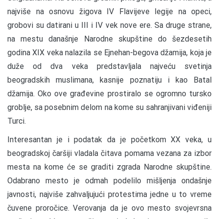
najviše na osnovu žigova IV Flavijeve legije na opeci,
grobovi su datirani u III i IV vek nove ere. Sa druge strane,
na mestu današnje Narodne skupštine do šezdesetih
godina XIX veka nalazila se Ejnehan-begova džamija, koja je
duže od dva veka predstavljala najveću svetinja
beogradskih muslimana, kasnije poznatiju i kao Batal
džamija. Oko ove građevine prostiralo se ogromno tursko
groblje, sa posebnim delom na kome su sahranjivani viđeniji
Turci.
Interesantan je i podatak da je početkom XX veka, u
beogradskoj čaršiji vladala čitava pomama vezana za izbor
mesta na kome će se graditi zgrada Narodne skupštine.
Odabrano mesto je odmah podelilo mišljenja ondašnje
javnosti, najviše zahvaljujući protestima jedne u to vreme
čuvene proročice. Verovanja da je ovo mesto svojevrsna