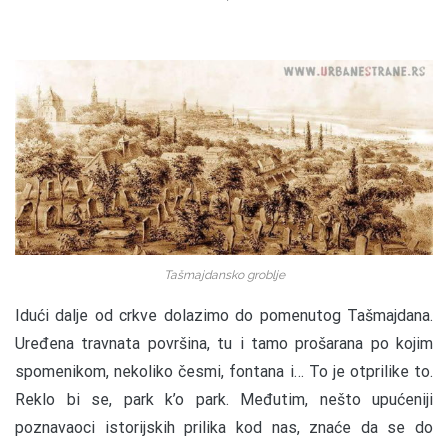
Tašmajdansko groblje
Idući dalje od crkve dolazimo do pomenutog Tašmajdana.
Uređena travnata površina, tu i tamo prošarana po kojim
spomenikom, nekoliko česmi, fontana i… To je otprilike to.
Reklo bi se, park k’o park. Međutim, nešto upućeniji
poznavaoci istorijskih prilika kod nas, znaće da se do