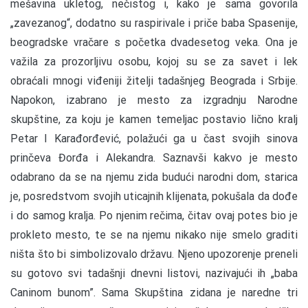
mešavina ukletog, nečistog i, kako je sama govorila
„zavezanog“, dodatno su raspirivale i priče baba Spasenije,
beogradske vračare s početka dvadesetog veka. Ona je
važila za prozorljivu osobu, kojoj su se za savet i lek
obraćali mnogi viđeniji žitelji tadašnjeg Beograda i Srbije.
Napokon, izabrano je mesto za izgradnju Narodne
skupštine, za koju je kamen temeljac postavio lično kralj
Petar I Karađorđević, polažući ga u čast svojih sinova
prinčeva Đorđa i Alekandra. Saznavši kakvo je mesto
odabrano da se na njemu zida budući narodni dom, starica
je, posredstvom svojih uticajnih klijenata, pokušala da dođe
i do samog kralja. Po njenim rečima, čitav ovaj potes bio je
prokleto mesto, te se na njemu nikako nije smelo graditi
ništa što bi simbolizovalo državu. Njeno upozorenje preneli
su gotovo svi tadašnji dnevni listovi, nazivajući ih „baba
Caninom bunom”. Sama Skupština zidana je naredne tri