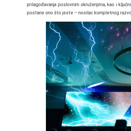
prilagođavanja poslovnim okruženjima, kao i ključ
postane ono što jeste – nosilac kompletnog razvoj