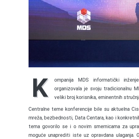
K
ompanija MDS informatički inženj
organizovala je svoju tradicionalnu 
veliki broj korisnika, eminentnih stručnj
Centralne teme konferencije bile su aktuelna Cisc
mreža, bezbednosti, Data Centara, kao i konkretn
tema govorilo se i o novim smernicama za uprav
moguće unaprediti iste uz opravdana ulaganja. Go