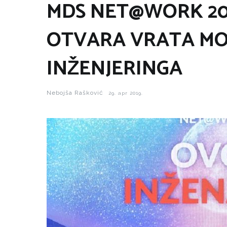
MDS NET@WORK 20
OTVARA VRATA M
INŽENJERINGA
Nebojša Rašković
29. apr 2019.