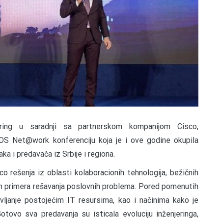
ering u saradnji sa partnerskom kompanijom Cisco,
MDS Net@work konferenciju koja je i ove godine okupila
aka i predavača iz Srbije i regiona.
o rešenja iz oblasti kolaboracionih tehnologija, bežičnih
ih primera rešavanja poslovnih problema. Pored pomenutih
ljanje postojećim IT resursima, kao i načinima kako je
tovo sva predavanja su isticala evoluciju inženjeringa,