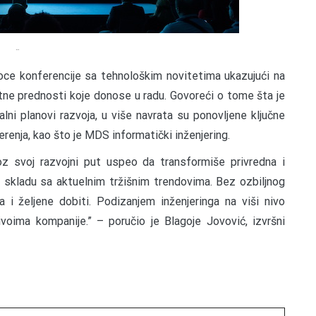
…
oce konferencije sa tehnološkim novitetima ukazujući na
etne prednosti koje donose u radu. Govoreći o tome šta je
lni planovi razvoja, u više navrata su ponovljene ključne
renja, kao što je MDS informatički inženjering.
z svoj razvojni put uspeo da transformiše privredna i
u skladu sa aktuelnim tržišnim trendovima. Bez ozbiljnog
a i željene dobiti. Podizanjem inženjeringa na viši nivo
oima kompanije.” – poručio je Blagoje Jovović, izvršni