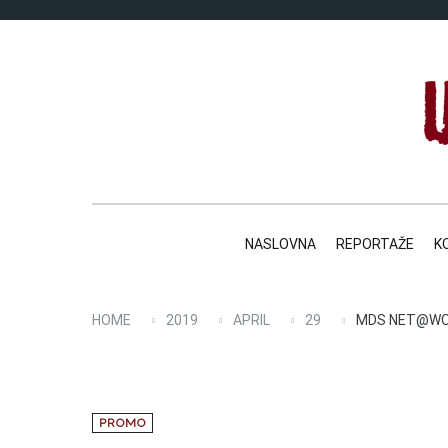
Skip
to
content
NASLOVNA
REPORTAŽE
K
HOME
2019
APRIL
29
MDS NET@WOR
PROMO