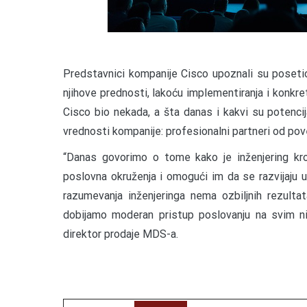
Predstavnici kompanije Cisco upoznali su poseti
njihove prednosti, lakoću implementiranja i konkr
Cisco bio nekada, a šta danas i kakvi su potencija
vrednosti kompanije: profesionalni partneri od pove
“Danas govorimo o tome kako je inženjering kro
poslovna okruženja i omogući im da se razvijaju 
razumevanja inženjeringa nema ozbiljnih rezultat
dobijamo moderan pristup poslovanju na svim niv
direktor prodaje MDS-a.