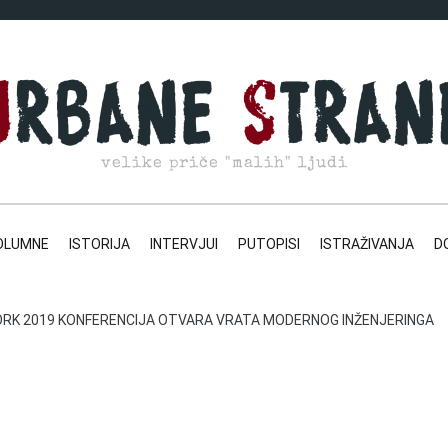
velike priče "malih" ljudi
OLUMNE
ISTORIJA
INTERVJUI
PUTOPISI
ISTRAŽIVANJA
D
K 2019 KONFERENCIJA OTVARA VRATA MODERNOG INŽENJERINGA