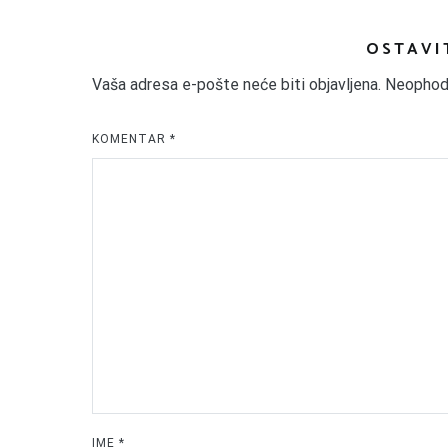
OSTAVI
Vaša adresa e-pošte neće biti objavljena.
Neophod
KOMENTAR
*
IME
*