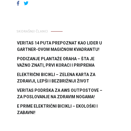
FACEBOOK
TWITTER
SKORAŠNJI ČLANCI
VERITAS 14 PUTA PREPOZNAT KAO LIDER U
GARTNER-OVOM MAGIČNOM KVADRANTU!
PODIZANJE PLANTAŽE ORAHA – ŠTA JE
VAŽNO ZNATI, PRVI KORACI I PRIPREMA
ELEKTRIČNI BICIKLI – ZELENA KARTA ZA
ZDRAVIJI, LEPŠI I BEZBRIŽNIJI ŽIVOT
VERITAS PODRŠKA ZA AWS OUTPOSTOVE –
ZA POSLOVANJE NA ZDRAVIM NOGAMA!
E PRIME ELEKTRIČNI BICIKLI – EKOLOŠKI I
ZABAVNI!