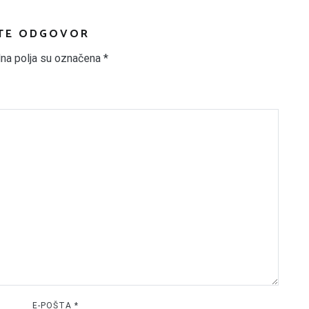
TE ODGOVOR
na polja su označena
*
E-POŠTA
*