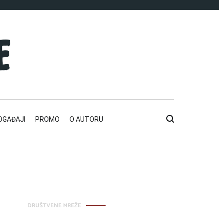
OGAĐAJI
PROMO
O AUTORU
DRUŠTVENE MREŽE