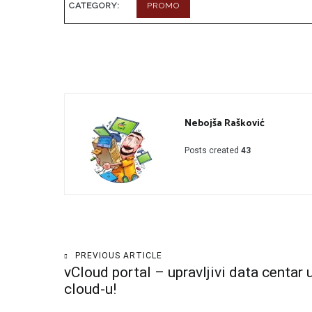
CATEGORY:
PROMO
Nebojša Rašković
Posts created
43
Kretanje
PREVIOUS ARTICLE
vCloud portal – upravljivi data centar 
članka
cloud-u!