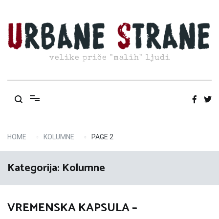
Skip
to
content
velike priče "malih" ljudi
HOME
KOLUMNE
PAGE 2
Kategorija:
Kolumne
VREMENSKA KAPSULA –