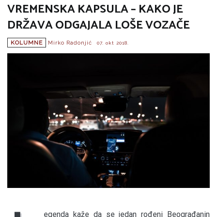
VREMENSKA KAPSULA – KAKO JE
DRŽAVA ODGAJALA LOŠE VOZAČE
KOLUMNE
Mirko Radonjić
07. okt 2018.
egenda kaže da se jedan rođeni Beograđanin