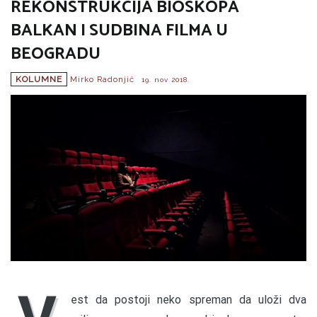
REKONSTRUKCIJA BIOSKOPA
BALKAN I SUDBINA FILMA U
BEOGRADU
KOLUMNE
Mirko Radonjić
19. nov 2018.
est da postoji neko spreman da uloži dva