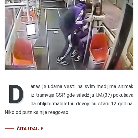
D
anas je udarna vesti na svim medijima snimak
iz tramvaja GSP, gde siledžija I.M.(37) pokušava
da obljubi maloletnu devojčicu staru 12 godina.
Niko od putnika nije reagovao.
ČITAJ DALJE