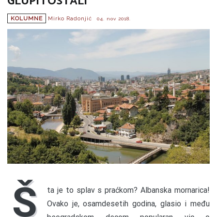
GLUPI I OSTALI
KOLUMNE
Mirko Radonjić
04. nov 2018.
Š
ta je to splav s praćkom? Albanska mornarica!
Ovako je, osamdesetih godina, glasio i među