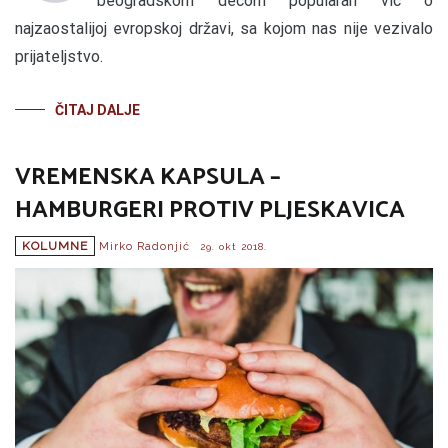
beogradskom decom popularan vic o
najzaostalijoj evropskoj državi, sa kojom nas nije vezivalo
prijateljstvo.
ČITAJ DALJE
VREMENSKA KAPSULA –
HAMBURGERI PROTIV PLJESKAVICA
KOLUMNE
Mirko Radonjić
29. okt 2018.