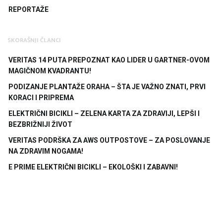
REPORTAŽE
SKORAŠNJI ČLANCI
VERITAS 14 PUTA PREPOZNAT KAO LIDER U GARTNER-OVOM
MAGIČNOM KVADRANTU!
PODIZANJE PLANTAŽE ORAHA – ŠTA JE VAŽNO ZNATI, PRVI
KORACI I PRIPREMA
ELEKTRIČNI BICIKLI – ZELENA KARTA ZA ZDRAVIJI, LEPŠI I
BEZBRIŽNIJI ŽIVOT
VERITAS PODRŠKA ZA AWS OUTPOSTOVE – ZA POSLOVANJE
NA ZDRAVIM NOGAMA!
E PRIME ELEKTRIČNI BICIKLI – EKOLOŠKI I ZABAVNI!