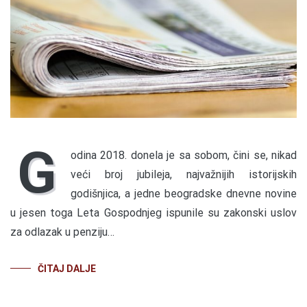
G
odina 2018. donela je sa sobom, čini se, nikad
veći broj jubileja, najvažnijih istorijskih
godišnjica, a jedne beogradske dnevne novine
u jesen toga Leta Gospodnjeg ispunile su zakonski uslov
za odlazak u penziju…
ČITAJ DALJE