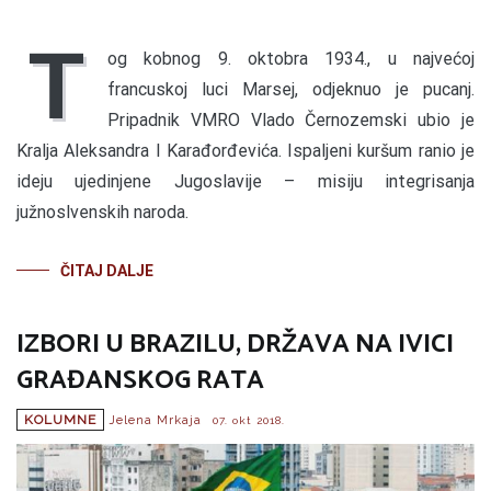
T
og kobnog 9. oktobra 1934., u najvećoj
francuskoj luci Marsej, odjeknuo je pucanj.
Pripadnik VMRO Vlado Černozemski ubio je
Kralja Aleksandra I Karađorđevića. Ispaljeni kuršum ranio je
ideju ujedinjene Jugoslavije – misiju integrisanja
južnoslvenskih naroda.
ČITAJ DALJE
IZBORI U BRAZILU, DRŽAVA NA IVICI
GRAĐANSKOG RATA
KOLUMNE
Jelena Mrkaja
07. okt 2018.