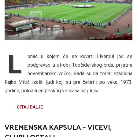
L
onac u kojem će se kuvati Liverpul još se
podgrevao u utrobi Topčiderskog brda, prijatne
novembarske večeri, kada su na teren stadiona
Rajko Mitić izašli ljudi koji su pre četiri i po veka, 1973.
godine, položili engleskog velikana na pleća.
ČITAJ DALJE
VREMENSKA KAPSULA – VICEVI,