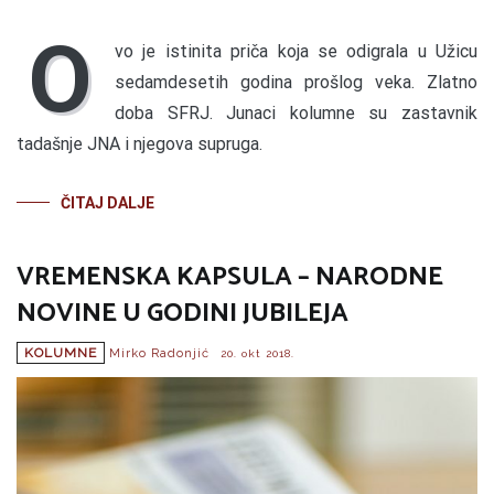
O
vo je istinita priča koja se odigrala u Užicu
sedamdesetih godina prošlog veka. Zlatno
doba SFRJ. Junaci kolumne su zastavnik
tadašnje JNA i njegova supruga.
ČITAJ DALJE
VREMENSKA KAPSULA – NARODNE
NOVINE U GODINI JUBILEJA
KOLUMNE
Mirko Radonjić
20. okt 2018.