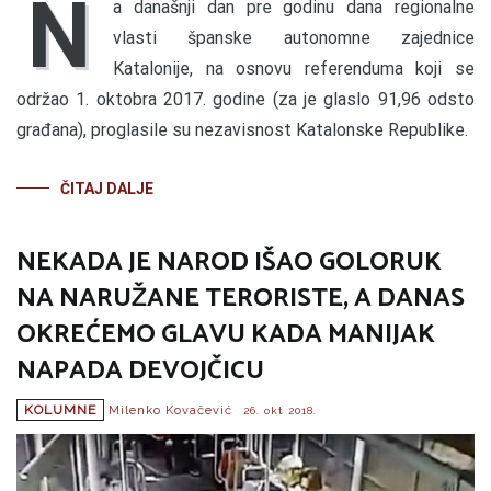
N
a današnji dan pre godinu dana regionalne
vlasti španske autonomne zajednice
Katalonije, na osnovu referenduma koji se
održao 1. oktobra 2017. godine (za je glaslo 91,96 odsto
građana), proglasile su nezavisnost Katalonske Republike.
ČITAJ DALJE
NEKADA JE NAROD IŠAO GOLORUK
NA NARUŽANE TERORISTE, A DANAS
OKREĆEMO GLAVU KADA MANIJAK
NAPADA DEVOJČICU
KOLUMNE
Milenko Kovačević
26. okt 2018.