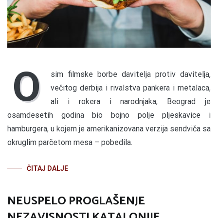
O
sim filmske borbe davitelja protiv davitelja,
večitog derbija i rivalstva pankera i metalaca,
ali i rokera i narodnjaka, Beograd je
osamdesetih godina bio bojno polje pljeskavice i
hamburgera, u kojem je amerikanizovana verzija sendviča sa
okruglim parčetom mesa – pobedila.
ČITAJ DALJE
NEUSPELO PROGLAŠENJE
NEZAVISNOSTI KATALONIJE,