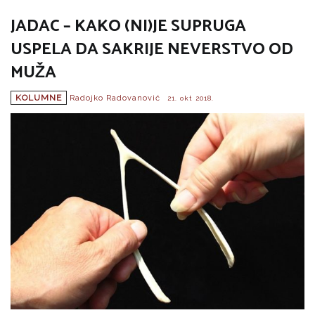
JADAC – KAKO (NI)JE SUPRUGA
USPELA DA SAKRIJE NEVERSTVO OD
MUŽA
KOLUMNE
Radojko Radovanović
21. okt 2018.