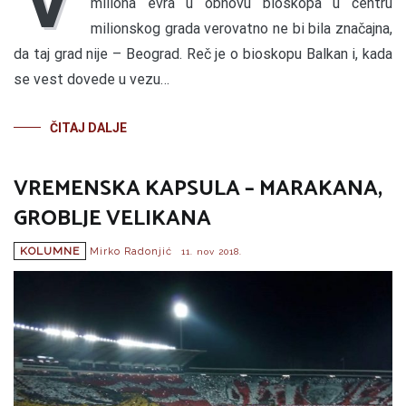
V
miliona evra u obnovu bioskopa u centru
milionskog grada verovatno ne bi bila značajna,
da taj grad nije – Beograd. Reč je o bioskopu Balkan i, kada
se vest dovede u vezu…
ČITAJ DALJE
VREMENSKA KAPSULA – MARAKANA,
GROBLJE VELIKANA
KOLUMNE
Mirko Radonjić
11. nov 2018.