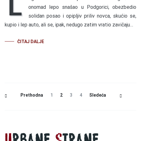
L
onomad lepo snašao u Podgorici, obezbedio
solidan posao i opipljiv priliv novca, skućio se,
kupio i lep auto, ali se, ipak, nedugo zatim vratio zavičaju…
ČITAJ DALJE
Posts
Page
Page
Page
Page
Prethodna
1
2
3
4
Sledeća
Navigation