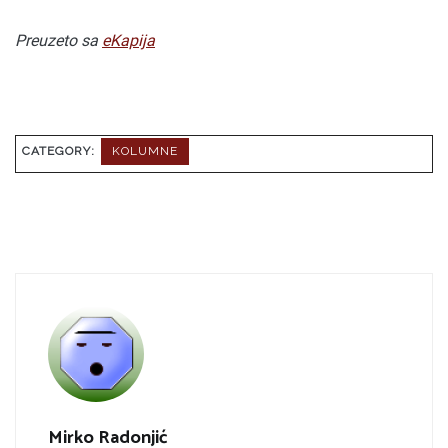
Preuzeto sa
eKapija
CATEGORY:
KOLUMNE
Mirko Radonjić