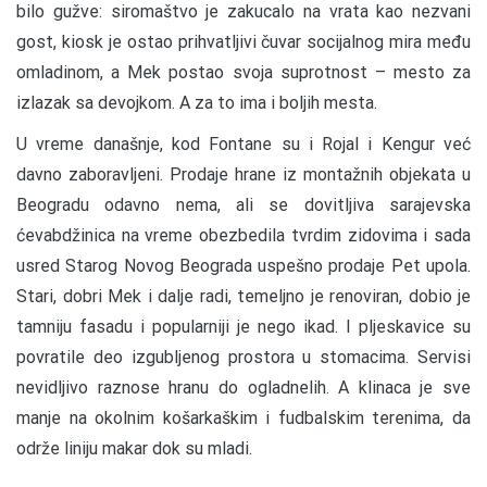
bilo gužve: siromaštvo je zakucalo na vrata kao nezvani
gost, kiosk je ostao prihvatljivi čuvar socijalnog mira među
omladinom, a Mek postao svoja suprotnost – mesto za
izlazak sa devojkom. A za to ima i boljih mesta.
U vreme današnje, kod Fontane su i Rojal i Kengur već
davno zaboravljeni. Prodaje hrane iz montažnih objekata u
Beogradu odavno nema, ali se dovitljiva sarajevska
ćevabdžinica na vreme obezbedila tvrdim zidovima i sada
usred Starog Novog Beograda uspešno prodaje Pet upola.
Stari, dobri Mek i dalje radi, temeljno je renoviran, dobio je
tamniju fasadu i popularniji je nego ikad. I pljeskavice su
povratile deo izgubljenog prostora u stomacima. Servisi
nevidljivo raznose hranu do ogladnelih. A klinaca je sve
manje na okolnim košarkaškim i fudbalskim terenima, da
održe liniju makar dok su mladi.