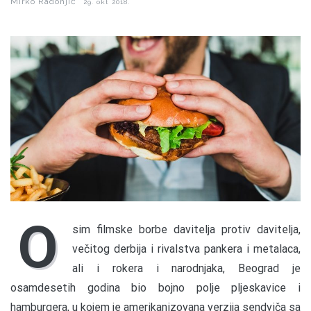
Mirko Radonjić
29. okt 2018.
O
sim filmske borbe davitelja protiv davitelja,
večitog derbija i rivalstva pankera i metalaca,
ali i rokera i narodnjaka, Beograd je
osamdesetih godina bio bojno polje pljeskavice i
hamburgera, u kojem je amerikanizovana verzija sendviča sa