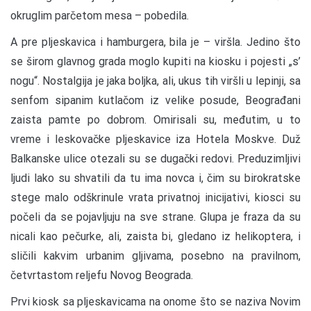
okruglim parčetom mesa – pobedila.
A pre pljeskavica i hamburgera, bila je – viršla. Jedino što
se širom glavnog grada moglo kupiti na kiosku i pojesti „s’
nogu“. Nostalgija je jaka boljka, ali, ukus tih viršli u lepinji, sa
senfom sipanim kutlačom iz velike posude, Beograđani
zaista pamte po dobrom. Omirisali su, međutim, u to
vreme i leskovačke pljeskavice iza Hotela Moskve. Duž
Balkanske ulice otezali su se dugački redovi. Preduzimljivi
ljudi lako su shvatili da tu ima novca i, čim su birokratske
stege malo odškrinule vrata privatnoj inicijativi, kiosci su
počeli da se pojavljuju na sve strane. Glupa je fraza da su
nicali kao pečurke, ali, zaista bi, gledano iz helikoptera, i
sličili kakvim urbanim gljivama, posebno na pravilnom,
četvrtastom reljefu Novog Beograda.
Prvi kiosk sa pljeskavicama na onome što se naziva Novim