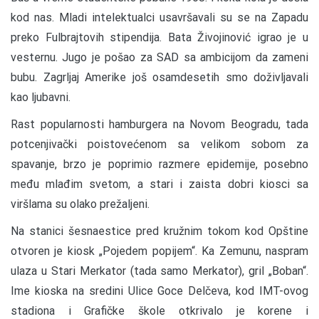
kod nas. Mladi intelektualci usavršavali su se na Zapadu
preko Fulbrajtovih stipendija. Bata Živojinović igrao je u
vesternu. Jugo je pošao za SAD sa ambicijom da zameni
bubu. Zagrljaj Amerike još osamdesetih smo doživljavali
kao ljubavni.
Rast popularnosti hamburgera na Novom Beogradu, tada
potcenjivački poistovećenom sa velikom sobom za
spavanje, brzo je poprimio razmere epidemije, posebno
među mlađim svetom, a stari i zaista dobri kiosci sa
viršlama su olako prežaljeni.
Na stanici šesnaestice pred kružnim tokom kod Opštine
otvoren je kiosk „Pojedem popijem“. Ka Zemunu, naspram
ulaza u Stari Merkator (tada samo Merkator), gril „Boban“.
Ime kioska na sredini Ulice Goce Delčeva, kod IMT-ovog
stadiona i Grafičke škole otkrivalo je korene i