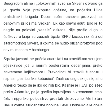
Beogradom ali ne i „blokovima“, zvao se Skver i otvorio ga
je gazda Voja prekoputa opštine, na početku Ulice
omladinskih brigada. Dobar, sočan osnovni proizvod, sa
osnovnim prilozima. Seckani luk kao glavni adut. Bilo je to
negde na polovini „vesele“ dekade. Nije prošlo dugo, a
ćoškove u kraju su zauzeli tipski SFRJ kiosci, različiti od
staromodnog Skvera, u kojima se nudio sličan proizvod pod
novim imenom – hamburger.
Srpska javnost se počela susretati sa američkom verzijom
pljeskavice još u ranijim posleratnim decenijama, preko
savremene književnosti. Prevodioci bi stavili fusnotu i
napisali „hamburška kobasica“. Znali su engleski jezik, ali u
Americi teško da je iko od njih bio. Kasnije je i JAT poleteo
preko Atlantika, pa je greška ispravljena, a vremenom smo,
čak, i njujorško poluostrvo prestali da zovemo Manhatan.
Baš u vreme studentske pobune 1968. i koka-kola je došla