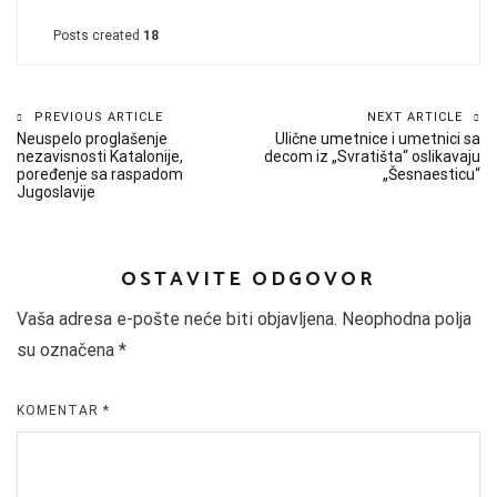
Posts created
18
Kretanje
PREVIOUS ARTICLE
NEXT ARTICLE
Neuspelo proglašenje
Ulične umetnice i umetnici sa
članka
nezavisnosti Katalonije,
decom iz „Svratišta“ oslikavaju
poređenje sa raspadom
„Šesnaesticu“
Jugoslavije
OSTAVITE ODGOVOR
Vaša adresa e-pošte neće biti objavljena.
Neophodna polja
su označena
*
KOMENTAR
*