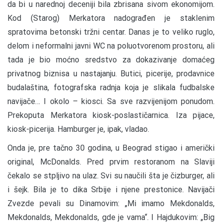
da bi u narednoj deceniji bila zbrisana sivom ekonomijom.
Kod (Starog) Merkatora nadograđen je staklenim
spratovima betonski tržni centar. Danas je to veliko ruglo,
delom i neformalni javni WC na poluotvorenom prostoru, ali
tada je bio moćno sredstvo za dokazivanje domaćeg
privatnog biznisa u nastajanju. Butici, picerije, prodavnice
budalaština, fotografska radnja koja je slikala fudbalske
navijače… I okolo – kiosci. Sa sve razvijenijom ponudom.
Prekoputa Merkatora kiosk-poslastičarnica. Iza pijace,
kiosk-picerija. Hamburger je, ipak, vladao.
Onda je, pre tačno 30 godina, u Beograd stigao i američki
original, McDonalds. Pred prvim restoranom na Slaviji
čekalo se stpljivo na ulaz. Svi su naučili šta je čizburger, ali
i šejk. Bila je to dika Srbije i njene prestonice. Navijači
Zvezde pevali su Dinamovim: „Mi imamo Mekdonalds,
Mekdonalds, Mekdonalds, gde je vama“. I Hajdukovim: „Big