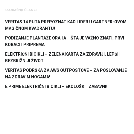
SKORAŠNJI ČLANCI
VERITAS 14 PUTA PREPOZNAT KAO LIDER U GARTNER-OVOM
MAGIČNOM KVADRANTU!
PODIZANJE PLANTAŽE ORAHA – ŠTA JE VAŽNO ZNATI, PRVI
KORACI I PRIPREMA
ELEKTRIČNI BICIKLI – ZELENA KARTA ZA ZDRAVIJI, LEPŠI I
BEZBRIŽNIJI ŽIVOT
VERITAS PODRŠKA ZA AWS OUTPOSTOVE – ZA POSLOVANJE
NA ZDRAVIM NOGAMA!
E PRIME ELEKTRIČNI BICIKLI – EKOLOŠKI I ZABAVNI!