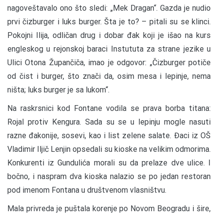
nagoveštavalo ono što sledi: „Mek Dragan“. Gazda je nudio
prvi čizburger i luks burger. Šta je to? – pitali su se klinci.
Pokojni Ilija, odličan drug i dobar đak koji je išao na kurs
engleskog u rejonskoj baraci Instututa za strane jezike u
Ulici Otona Župančiča, imao je odgovor: „Čizburger potiče
od čist i burger, što znači da, osim mesa i lepinje, nema
ništa; luks burger je sa lukom“.
Na raskrsnici kod Fontane vodila se prava borba titana:
Rojal protiv Kengura. Sada su se u lepinju mogle nasuti
razne đakonije, sosevi, kao i list zelene salate. Đaci iz OŠ
Vladimir Iljič Lenjin opsedali su kioske na velikim odmorima.
Konkurenti iz Gundulića morali su da prelaze dve ulice. I
bočno, i naspram dva kioska nalazio se po jedan restoran
pod imenom Fontana u društvenom vlasništvu.
Mala privreda je puštala korenje po Novom Beogradu i šire,