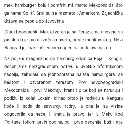
mek, hamburger, kolu i pomfrit, mi imamo Mekdonalds, što
ga nema Split“. Srbi su se razmetali Amerikom. Zajednička
država se cepala po šavovima.
Drugi beogradski Mek otvoren je na Terazijama i novine su
pisale da je bio najveći na svetu, posle moskovskog. Novi
Beograd je, ipak, još jednom uspeo da bude avangarda.
Na poljani dijagonalno od hamburgerdžinica Rojal i Kengur,
decenijama neizgrađenom ostrvu u uveliko oformljenom
naselju, zabelela se jednospratna palata hamburgera, sa
baštom i otvorenom terasom. Prvi novobeogradski
Mekdonalds. I prvi Mekdrajv: hrana i piće koji se naručuju i
podižu iz kola! Lokalni klinac pitao je radnicu u Kenguru
hoće li sada da zatvaraju radnju, a ona je sa visine
odgovorila da neće. I, imala je pravo, jer, u Meku kod
Fontane tokom prvih godina, pa i prve decenije, baš i nije