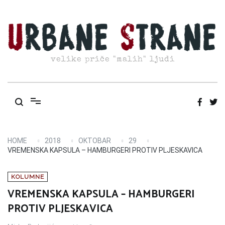
Skip
to
content
velike priče "malih" ljudi
HOME
2018
OKTOBAR
29
VREMENSKA KAPSULA – HAMBURGERI PROTIV PLJESKAVICA
KOLUMNE
VREMENSKA KAPSULA – HAMBURGERI
PROTIV PLJESKAVICA