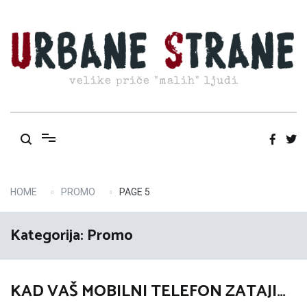
Skip
to
content
velike priče "malih" ljudi
HOME
PROMO
PAGE 5
Kategorija:
Promo
KAD VAŠ MOBILNI TELEFON ZATAJI…