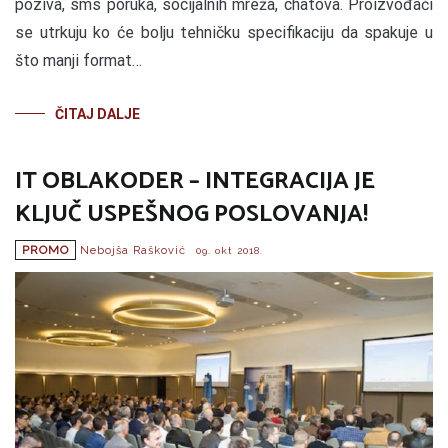
poziva, sms poruka, socijalnih mreža, chatova. Proizvođači
se utrkuju ko će bolju tehničku specifikaciju da spakuje u
što manji format…
ČITAJ DALJE
IT OBLAKODER – INTEGRACIJA JE
KLJUČ USPEŠNOG POSLOVANJA!
PROMO
Nebojša Rašković
09. okt 2018.