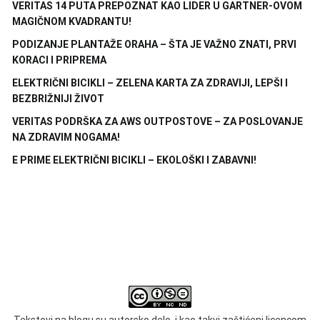
VERITAS 14 PUTA PREPOZNAT KAO LIDER U GARTNER-OVOM
MAGIČNOM KVADRANTU!
PODIZANJE PLANTAŽE ORAHA – ŠTA JE VAŽNO ZNATI, PRVI
KORACI I PRIPREMA
ELEKTRIČNI BICIKLI – ZELENA KARTA ZA ZDRAVIJI, LEPŠI I
BEZBRIŽNIJI ŽIVOT
VERITAS PODRŠKA ZA AWS OUTPOSTOVE – ZA POSLOVANJE
NA ZDRAVIM NOGAMA!
E PRIME ELEKTRIČNI BICIKLI – EKOLOŠKI I ZABAVNI!
Tekstovi na blogu su autorsko delo, i kao takvi zaštićeni licencom