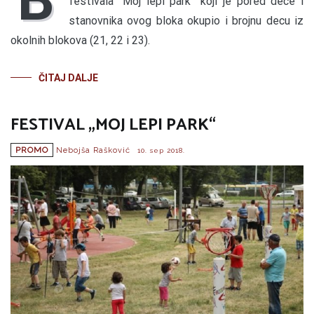
festivala “Moj lepi park” koji je pored dece i
stanovnika ovog bloka okupio i brojnu decu iz
okolnih blokova (21, 22 i 23).
ČITAJ DALJE
FESTIVAL „MOJ LEPI PARK“
PROMO
Nebojša Rašković
10. sep 2018.