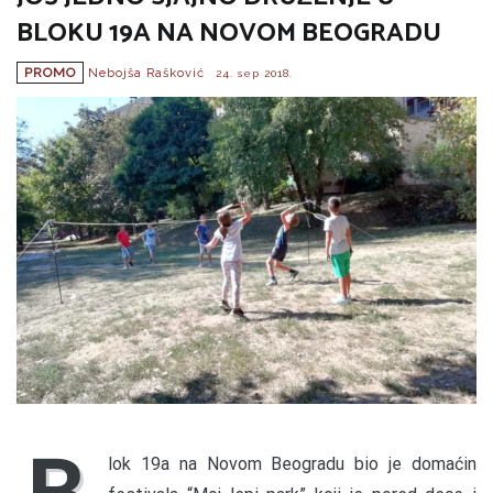
BLOKU 19A NA NOVOM BEOGRADU
PROMO
Nebojša Rašković
24. sep 2018.
B
lok 19a na Novom Beogradu bio je domaćin