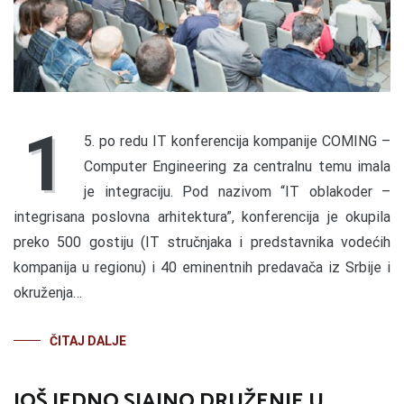
1
5. po redu IT konferencija kompanije COMING –
Computer Engineering za centralnu temu imala
je integraciju. Pod nazivom “IT oblakoder –
integrisana poslovna arhitektura”, konferencija je okupila
preko 500 gostiju (IT stručnjaka i predstavnika vodećih
kompanija u regionu) i 40 eminentnih predavača iz Srbije i
okruženja…
ČITAJ DALJE
JOŠ JEDNO SJAJNO DRUŽENJE U