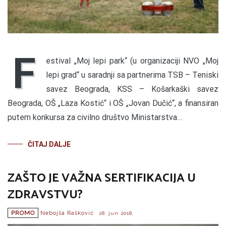
F
estival „Moj lepi park“ (u organizaciji NVO „Moj
lepi grad“ u saradnji sa partnerima TSB – Teniski
savez Beograda, KSS – Košarkaški savez
Beograda, OŠ „Laza Kostić“ i OŠ „Jovan Dučić“, a finansiran
putem konkursa za civilno društvo Ministarstva…
ČITAJ DALJE
ZAŠTO JE VAŽNA SERTIFIKACIJA U
ZDRAVSTVU?
PROMO
Nebojša Rašković
28. jun 2018.