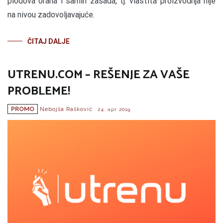
plodova oraha i samih zasada, tj. vlastita proizvodnja nije
na nivou zadovoljavajuće.
ČITAJ DALJE
UTRENU.COM – REŠENJE ZA VAŠE
PROBLEME!
PROMO
Nebojša Rašković
24. apr 2019.