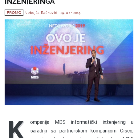
INŽENJERINGA
PROMO
Nebojša Rašković
29. apr 2019.
K
ompanija MDS informatički inženjering u
saradnji sa partnerskom kompanijom Cisco,