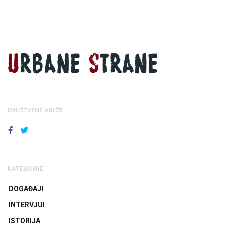
DRUŠTVENE MREŽE
FACEBOOK
TWITTER
KATEGORIJE
DOGAĐAJI
INTERVJUI
ISTORIJA