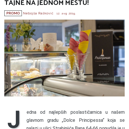
TAJNE NA JEDNOM MESTU!
PROMO
Nebojša Rašković
12. avg 2019.
J
edna od najlepših poslastičarnica u našem
glavnom gradu „Dolce Principessa“ koja se
nalazi u ulici Strahinjića Bana 64-66 ponudila je u