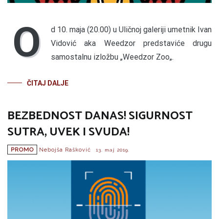
O
d 10. maja (20.00) u Uličnoj galeriji umetnik Ivan
Vidović aka Weedzor predstaviće drugu
samostalnu izložbu „Weedzor Zoo„.
ČITAJ DALJE
BEZBEDNOST DANAS! SIGURNOST
SUTRA, UVEK I SVUDA!
PROMO
Nebojša Rašković
13. maj 2019.