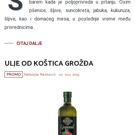
S
barem kada je poljoprivreda u pitanju. Osim
pšenice, šljive, suncokreta, jabuka, kukuruza,
šljive, kao i domaćeg mesa, u poslednje vreme među
privrednicima…
ČITAJ DALJE
ULJE OD KOŠTICA GROŽĐA
PROMO
Nebojša Rašković
02. maj 2019.