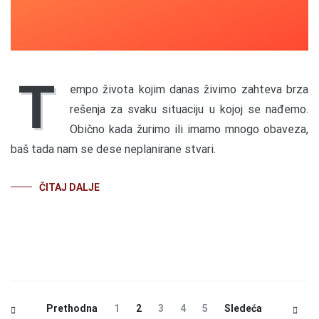
T
empo života kojim danas živimo zahteva brza
rešenja za svaku situaciju u kojoj se nađemo.
Obično kada žurimo ili imamo mnogo obaveza,
baš tada nam se dese neplanirane stvari.
ČITAJ DALJE
Posts
Page
Page
Page
Page
Page
Prethodna
1
2
3
4
5
Sledeća
Navigation