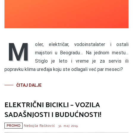
M
oler, električar, vodoinstalater i ostali
majstori u Beogradu… Na jednom mestu…
Stiglo je leto i vreme je za servis ili
popravku klima uređaja koju ste odlagali već par meseci?
ČITAJ DALJE
ELEKTRIČNI BICIKLI – VOZILA
SADAŠNJOSTI I BUDUĆNOSTI!
PROMO
Nebojša Rašković
31. maj 2019.