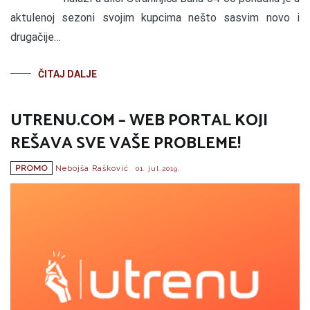
aktulenoj sezoni svojim kupcima nešto sasvim novo i
drugačije…
ČITAJ DALJE
UTRENU.COM – WEB PORTAL KOJI
REŠAVA SVE VAŠE PROBLEME!
PROMO
Nebojša Rašković
01. jul 2019.