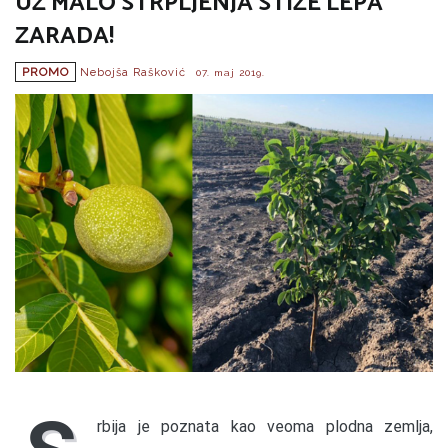
UZ MALO STRPLJENJA STIŽE LEPA
ZARADA!
PROMO
Nebojša Rašković
07. maj 2019.
rbija je poznata kao veoma plodna zemlja,