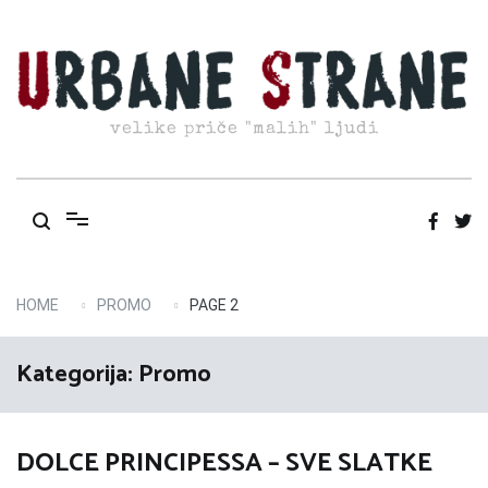
Skip
to
content
velike priče "malih" ljudi
HOME
PROMO
PAGE 2
Kategorija:
Promo
DOLCE PRINCIPESSA – SVE SLATKE