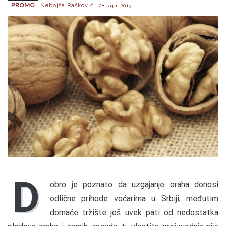
PROMO
Nebojša Rašković
28. apr 2019.
D
obro je poznato da uzgajanje oraha donosi
odlične prihode voćarima u Srbiji, međutim
domaće tržište još uvek pati od nedostatka