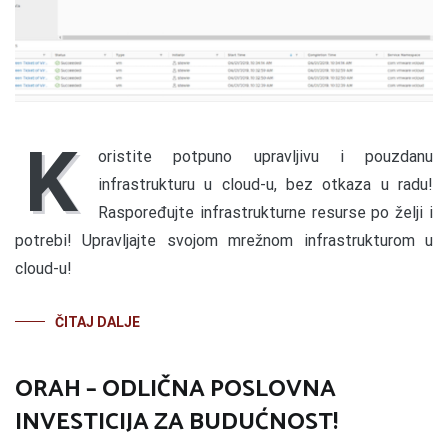
K
oristite potpuno upravljivu i pouzdanu
infrastrukturu u cloud-u, bez otkaza u radu!
Raspoređujte infrastrukturne resurse po želji i
potrebi! Upravljajte svojom mrežnom infrastrukturom u
cloud-u!
ČITAJ DALJE
ORAH – ODLIČNA POSLOVNA
INVESTICIJA ZA BUDUĆNOST!