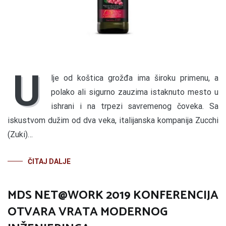
U
lje od koštica grožđa ima široku primenu, a
polako ali sigurno zauzima istaknuto mesto u
ishrani i na trpezi savremenog čoveka. Sa
iskustvom dužim od dva veka, italijanska kompanija Zucchi
(Zuki)…
ČITAJ DALJE
MDS NET@WORK 2019 KONFERENCIJA
OTVARA VRATA MODERNOG