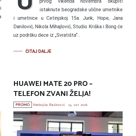
U
prvog vikenda novembra okupiti
i
istaknute beogradske ulične umetnike
a
i umetnice u Cetinjskoj 15a. Junk, Hope, Jana
Danilović, Nikola Mihajlović, Studio Kriška i Bong će
uz podršku dece iz „Svratišta“…
ČITAJ DALJE
HUAWEI MATE 20 PRO –
TELEFON ZVANI ŽELJA!
PROMO
Nebojša Rašković
19. okt 2018.