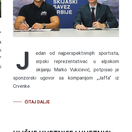
“
a
J
n
edan od najperspektivnijih sportista,
“
srpski reprezentativac u alpskom
i
skijanju Marko Vukićević, potpisao je
sponzorski ugovor sa kompanijom „Jaffa“ iz
Crvenke.
ČITAJ DALJE