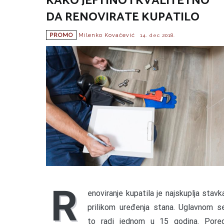
KAKO JEFTINO I KVALITETNO
DA RENOVIRATE KUPATILO
PROMO
Milenko Kovačević
14. dec 2018.
R
enoviranje kupatila je najskuplja stavk
prilikom uređenja stana. Uglavnom s
to radi jednom u 15 godina. Pore