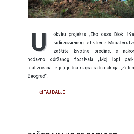
U
okviru projekta „Eko oaza Blok 19a
sufinansiranog od strane Ministarstv
zaštite životne sredine, a nako
nedavno održanog festivala „Moj lepi park
realizovana je još jedna sjajna radna akcija „Zelen
Beograd“.
ČITAJ DALJE