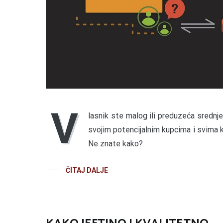
V
lasnik ste malog ili preduzeća srednje
svojim potencijalnim kupcima i svima k
Ne znate kako?
ČITAJ DALJE