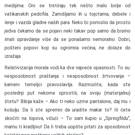
medijima. Oni se tretiraju tek nešto malo bolje od
vatikanskih pedofila. Zamišljamo ih u tojotama, debele i
lenje i vazda gladne naših para. Neko bi pomislio da prosto
jedva čekamo da se pojavi neki takav pop samo da bismo
imali opravdanje više da se ponašamo nemoralno. Dobri,
pošteni popovi koji su ogromna većina, ne dolaze do
izražaja.
Relativizacija morala vodi ka dve najveće opasnosti. To su:
nesposobnost praštanja i nesposobnost žrtvovanja –
kameni temeljci pravoslavlja. Razmislite, kada ste
poslednji put nekome oprostili, na svoju (materijalnu)
štetu? Bibija kaže – Ako ti neko uzme pantalone, daj mu i
košulju. Da li ste spremni da uradite makar to? Ili ćete
skočiti na lopova, vičući – To sam kupio u „Springfildu“,
mamu ti kradljivu! Da li treba uopšte pitati za sposobnost