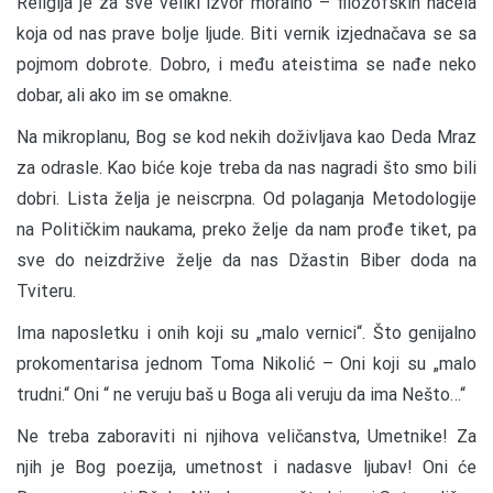
Religija je za sve veliki izvor moralno – filozofskih načela
koja od nas prave bolje ljude. Biti vernik izjednačava se sa
pojmom dobrote. Dobro, i među ateistima se nađe neko
dobar, ali ako im se omakne.
Na mikroplanu, Bog se kod nekih doživljava kao Deda Mraz
za odrasle. Kao biće koje treba da nas nagradi što smo bili
dobri. Lista želja je neiscrpna. Od polaganja Metodologije
na Političkim naukama, preko želje da nam prođe tiket, pa
sve do neizdržive želje da nas Džastin Biber doda na
Tviteru.
Ima naposletku i onih koji su „malo vernici“. Što genijalno
prokomentarisa jednom Toma Nikolić – Oni koji su „malo
trudni.“ Oni “ ne veruju baš u Boga ali veruju da ima Nešto…“
Ne treba zaboraviti ni njihova veličanstva, Umetnike! Za
njih je Bog poezija, umetnost i nadasve ljubav! Oni će