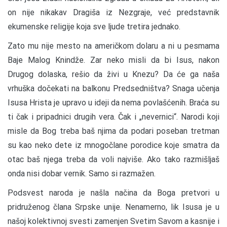
on nije nikakav Dragiša iz Nezgraje, već predstavnik
ekumenske religije koja sve ljude tretira jednako.
Zato mu nije mesto na američkom dolaru a ni u pesmama
Baje Malog Knindže. Zar neko misli da bi Isus, nakon
Drugog dolaska, rešio da živi u Knezu? Da će ga naša
vrhuška dočekati na balkonu Predsedništva? Snaga učenja
Isusa Hrista je upravo u ideji da nema povlašćenih. Braća su
ti čak i pripadnici drugih vera. Čak i „nevernici“. Narodi koji
misle da Bog treba baš njima da podari poseban tretman
su kao neko dete iz mnogočlane porodice koje smatra da
otac baš njega treba da voli najviše. Ako tako razmišljaš
onda nisi dobar vernik. Samo si razmažen.
Podsvest naroda je našla načina da Boga pretvori u
pridruženog člana Srpske unije. Nenamerno, lik Isusa je u
našoj kolektivnoj svesti zamenjen Svetim Savom a kasnije i