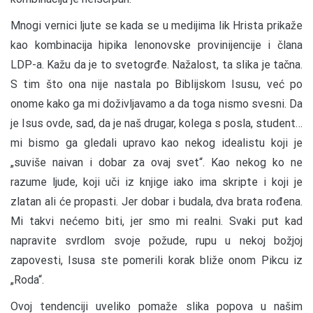
Mnogi vernici ljute se kada se u medijima lik Hrista prikaže
kao kombinacija hipika lenonovske provinijencije i člana
LDP-a. Kažu da je to svetogrđe. Nažalost, ta slika je tačna.
S tim što ona nije nastala po Biblijskom Isusu, već po
onome kako ga mi doživljavamo a da toga nismo svesni. Da
je Isus ovde, sad, da je naš drugar, kolega s posla, student…
mi bismo ga gledali upravo kao nekog idealistu koji je
„suviše naivan i dobar za ovaj svet“. Kao nekog ko ne
razume ljude, koji uči iz knjige iako ima skripte i koji je
zlatan ali će propasti. Jer dobar i budala, dva brata rođena.
Mi takvi nećemo biti, jer smo mi realni. Svaki put kad
napravite svrdlom svoje požude, rupu u nekoj božjoj
zapovesti, Isusa ste pomerili korak bliže onom Pikcu iz
„Roda“.
Ovoj tendenciji uveliko pomaže slika popova u našim