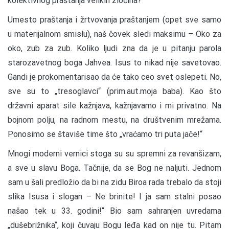
kolektivnog praštanja velikih zločina?
Umesto praštanja i žrtvovanja praštanjem (opet sve samo
u materijalnom smislu), naš čovek sledi maksimu – Oko za
oko, zub za zub. Koliko ljudi zna da je u pitanju parola
starozavetnog boga Jahvea. Isus to nikad nije savetovao.
Gandi je prokomentarisao da će tako ceo svet oslepeti. No,
sve su to „tresoglavci“ (prim.aut.moja baba). Kao što
državni aparat sile kažnjava, kažnjavamo i mi privatno. Na
bojnom polju, na radnom mestu, na društvenim mrežama.
Ponosimo se štaviše time što „vraćamo tri puta jače!“
Mnogi moderni vernici stoga su su spremni za revanšizam,
a sve u slavu Boga. Tačnije, da se Bog ne naljuti. Jednom
sam u šali predložio da bi na zidu Biroa rada trebalo da stoji
slika Isusa i slogan – Ne brinite! I ja sam stalni posao
našao tek u 33. godini!“ Bio sam sahranjen uvredama
„dušebrižnika“, koji čuvaju Bogu leđa kad on nije tu. Pitam