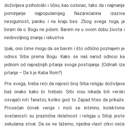
doživljava psihološki i lično, kao oslonac, tako da i najmanje
pominjanje najpopularnijeg Nazarećanina izaziva
nesigurnost, paniku i na kraju bes. Zbog svega toga, ja
biram da o Bogu ne pišem. Barem ne u ovom dobu života i
nedovoljnog znanja i iskustva.
Ipak, ono čime mogu da se bavim i što odlično poznajem je
odnos Srba prema Bogu. Kako se naš narod odnosi ka
jednom od najvažnijih pitanja svoga postojanja. (Odmah iza
pitanja – Da li je Keba Rom?)
Pre svega, treba reći da najveći broj Srba religiju doživljava
baš onako kako bi trebalo. Srbi nisu nikada bili verski
osvajači niti fanatici, koliko god to Zapad hteo da prikaže.
Prosečan čovek veruje i moli se intimno, kolektivne
svečanosti su praznična delatnost i religija u Srbiji jeste
sekularna stvar. Da se ne lažemo, nijedna vlast crkvi neće