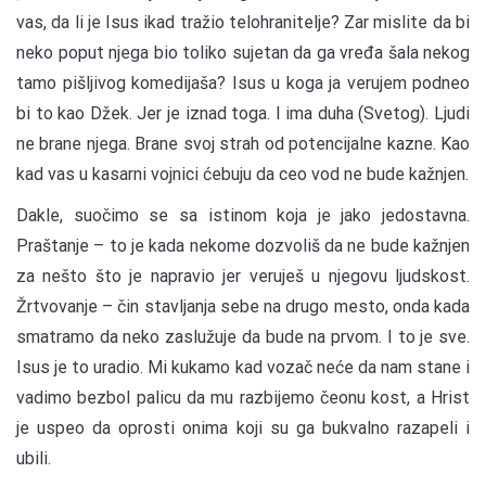
vas, da li je Isus ikad tražio telohranitelje? Zar mislite da bi
neko poput njega bio toliko sujetan da ga vređa šala nekog
tamo pišljivog komedijaša? Isus u koga ja verujem podneo
bi to kao Džek. Jer je iznad toga. I ima duha (Svetog). Ljudi
ne brane njega. Brane svoj strah od potencijalne kazne. Kao
kad vas u kasarni vojnici ćebuju da ceo vod ne bude kažnjen.
Dakle, suočimo se sa istinom koja je jako jedostavna.
Praštanje – to je kada nekome dozvoliš da ne bude kažnjen
za nešto što je napravio jer veruješ u njegovu ljudskost.
Žrtvovanje – čin stavljanja sebe na drugo mesto, onda kada
smatramo da neko zaslužuje da bude na prvom. I to je sve.
Isus je to uradio. Mi kukamo kad vozač neće da nam stane i
vadimo bezbol palicu da mu razbijemo čeonu kost, a Hrist
je uspeo da oprosti onima koji su ga bukvalno razapeli i
ubili.