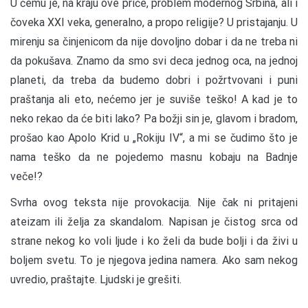
U čemu je, na kraju ove priče, problem modernog Srbina, ali i
čoveka XXI veka, generalno, a propo religije? U pristajanju. U
mirenju sa činjenicom da nije dovoljno dobar i da ne treba ni
da pokušava. Znamo da smo svi deca jednog oca, na jednoj
planeti, da treba da budemo dobri i požrtvovani i puni
praštanja ali eto, nećemo jer je suviše teško! A kad je to
neko rekao da će biti lako? Pa božji sin je, glavom i bradom,
prošao kao Apolo Krid u „Rokiju IV“, a mi se čudimo što je
nama teško da ne pojedemo masnu kobaju na Badnje
veče!?
Svrha ovog teksta nije provokacija. Nije čak ni pritajeni
ateizam ili želja za skandalom. Napisan je čistog srca od
strane nekog ko voli ljude i ko želi da bude bolji i da živi u
boljem svetu. To je njegova jedina namera. Ako sam nekog
uvredio, praštajte. Ljudski je grešiti.