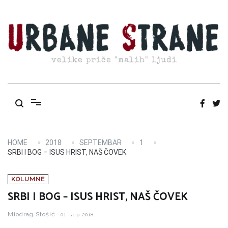
Skip
to
content
velike priče "malih" ljudi
HOME
2018
SEPTEMBAR
1
SRBI I BOG – ISUS HRIST, NAŠ ČOVEK
KOLUMNE
SRBI I BOG – ISUS HRIST, NAŠ ČOVEK
Miodrag Stošić
01. sep 2018.