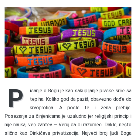
P
isanje o Bogu je kao sakupljanje pivske srče sa
tepiha. Koliko god da paziš, obavezno dođe do
krvoprolića. A posle te i žena prebije.
Posezanje za činjenicama je uzaludno jer religijski princip i
nije nauka, već zahtev – Veruj da bi razumeo. Dakle, nešto
slično kao Dinkićeva privatizacija. Najveći broj ljudi Boga