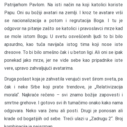
Patrijarhom Pavlom. Na isti način na koji katolici koriste
Papu. Oni su božiji avatari na zemlji. I kroz te avatare vrši
se nacionalizacija a potom i regrutacija Boga. I tu je
odgovor na pitanje zašto se katolici i pravoslavci mrze kad
se mole istom Bogu. U svetu osvešćenih ljudi to bi bilo
apsurdno, kao tuča navijača istog tima koji nose iste
dresove. To bi bilo smešno čak i u beton ligi. Ali oni se ipak
ponekad jako mrze, jer ne vide sebe kao pripadnike iste
vere, upravo zahvaljujući avatarima.
Druga pošast koja je zahvatila verujući svet širom sveta, pa
čak i neke Srbe koji prate trendove, je „Relativizacija
morala“. Najkraće rečeno – svi znamo božije zapovesti i
smrtne grehove. I gotovo svi ih tumačimo onako kako nama
odgovara. Neko vara ženu ali posti. Drugi je ponosan ali
krade od bogatijiih od sebe. Treći ulazi u „Zadrugu 2“. Broj
kombinacija je neiscrpan.