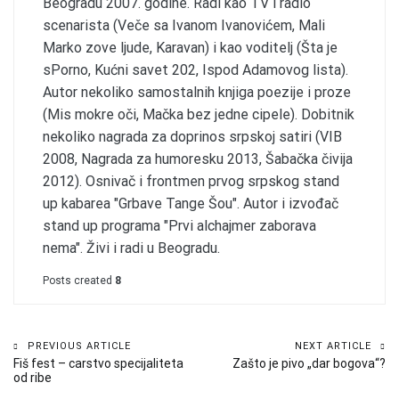
Beogradu 2007. godine. Radi kao TV i radio
scenarista (Veče sa Ivanom Ivanovićem, Mali
Marko zove ljude, Karavan) i kao voditelj (Šta je
sPorno, Kućni savet 202, Ispod Adamovog lista).
Autor nekoliko samostalnih knjiga poezije i proze
(Mis mokre oči, Mačka bez jedne cipele). Dobitnik
nekoliko nagrada za doprinos srpskoj satiri (VIB
2008, Nagrada za humoresku 2013, Šabačka čivija
2012). Osnivač i frontmen prvog srpskog stand
up kabarea "Grbave Tange Šou". Autor i izvođač
stand up programa "Prvi alchajmer zaborava
nema". Živi i radi u Beogradu.
Posts created
8
Kretanje
PREVIOUS ARTICLE
NEXT ARTICLE
Fiš fest – carstvo specijaliteta
Zašto je pivo „dar bogova“?
članka
od ribe