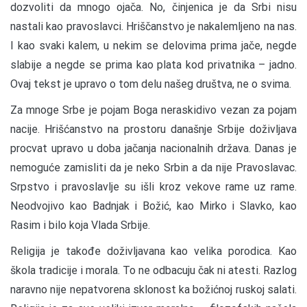
dozvoliti da mnogo ojača. No, činjenica je da Srbi nisu
nastali kao pravoslavci. Hriščanstvo je nakalemljeno na nas.
I kao svaki kalem, u nekim se delovima prima jače, negde
slabije a negde se prima kao plata kod privatnika – jadno.
Ovaj tekst je upravo o tom delu našeg društva, ne o svima.
Za mnoge Srbe je pojam Boga neraskidivo vezan za pojam
nacije. Hrišćanstvo na prostoru današnje Srbije doživljava
procvat upravo u doba jačanja nacionalnih država. Danas je
nemoguće zamisliti da je neko Srbin a da nije Pravoslavac.
Srpstvo i pravoslavlje su išli kroz vekove rame uz rame.
Neodvojivo kao Badnjak i Božić, kao Mirko i Slavko, kao
Rasim i bilo koja Vlada Srbije.
Religija je takođe doživljavana kao velika porodica. Kao
škola tradicije i morala. To ne odbacuju čak ni atesti. Razlog
naravno nije nepatvorena sklonost ka božićnoj ruskoj salati.