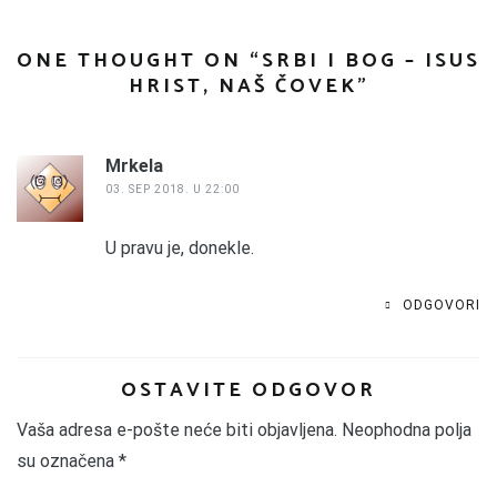
ONE THOUGHT ON “
SRBI I BOG – ISUS
HRIST, NAŠ ČOVEK
”
Mrkela
03. SEP 2018. U 22:00
U pravu je, donekle.
ODGOVORI
OSTAVITE ODGOVOR
Vaša adresa e-pošte neće biti objavljena.
Neophodna polja
su označena
*