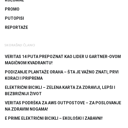
KOLUMNE
PROMO
PUTOPISI
REPORTAŽE
SKORAŠNJI ČLANCI
VERITAS 14 PUTA PREPOZNAT KAO LIDER U GARTNER-OVOM
MAGIČNOM KVADRANTU!
PODIZANJE PLANTAŽE ORAHA – ŠTA JE VAŽNO ZNATI, PRVI
KORACI I PRIPREMA
ELEKTRIČNI BICIKLI – ZELENA KARTA ZA ZDRAVIJI, LEPŠI I
BEZBRIŽNIJI ŽIVOT
VERITAS PODRŠKA ZA AWS OUTPOSTOVE – ZA POSLOVANJE
NA ZDRAVIM NOGAMA!
E PRIME ELEKTRIČNI BICIKLI – EKOLOŠKI I ZABAVNI!