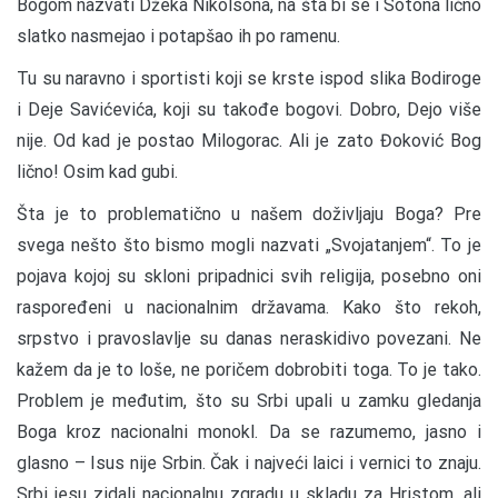
Bogom nazvati Džeka Nikolsona, na šta bi se i Sotona lično
slatko nasmejao i potapšao ih po ramenu.
Tu su naravno i sportisti koji se krste ispod slika Bodiroge
i Deje Savićevića, koji su takođe bogovi. Dobro, Dejo više
nije. Od kad je postao Milogorac. Ali je zato Đoković Bog
lično! Osim kad gubi.
Šta je to problematično u našem doživljaju Boga? Pre
svega nešto što bismo mogli nazvati „Svojatanjem“. To je
pojava kojoj su skloni pripadnici svih religija, posebno oni
raspoređeni u nacionalnim državama. Kako što rekoh,
srpstvo i pravoslavlje su danas neraskidivo povezani. Ne
kažem da je to loše, ne poričem dobrobiti toga. To je tako.
Problem je međutim, što su Srbi upali u zamku gledanja
Boga kroz nacionalni monokl. Da se razumemo, jasno i
glasno – Isus nije Srbin. Čak i najveći laici i vernici to znaju.
Srbi jesu zidali nacionalnu zgradu u skladu za Hristom, ali