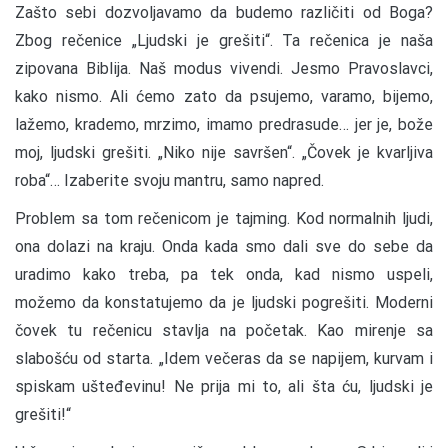
Zašto sebi dozvoljavamo da budemo različiti od Boga?
Zbog rečenice „Ljudski je grešiti“. Ta rečenica je naša
zipovana Biblija. Naš modus vivendi. Jesmo Pravoslavci,
kako nismo. Ali ćemo zato da psujemo, varamo, bijemo,
lažemo, krademo, mrzimo, imamo predrasude… jer je, bože
moj, ljudski grešiti. „Niko nije savršen“. „Čovek je kvarljiva
roba“… Izaberite svoju mantru, samo napred.
Problem sa tom rečenicom je tajming. Kod normalnih ljudi,
ona dolazi na kraju. Onda kada smo dali sve do sebe da
uradimo kako treba, pa tek onda, kad nismo uspeli,
možemo da konstatujemo da je ljudski pogrešiti. Moderni
čovek tu rečenicu stavlja na početak. Kao mirenje sa
slabošću od starta. „Idem večeras da se napijem, kurvam i
spiskam ušteđevinu! Ne prija mi to, ali šta ću, ljudski je
grešiti!“