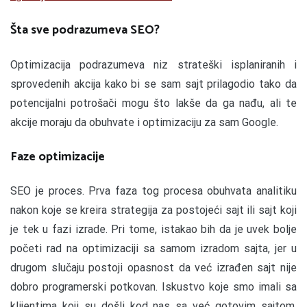
Šta sve podrazumeva SEO?
Optimizacija podrazumeva niz strateški isplaniranih i
sprovedenih akcija kako bi se sam sajt prilagodio tako da
potencijalni potrošači mogu što lakše da ga nađu, ali te
akcije moraju da obuhvate i optimizaciju za sam Google.
Faze optimizacije
SEO je proces. Prva faza tog procesa obuhvata analitiku
nakon koje se kreira strategija za postojeći sajt ili sajt koji
je tek u fazi izrade. Pri tome, istakao bih da je uvek bolje
početi rad na optimizaciji sa samom izradom sajta, jer u
drugom slučaju postoji opasnost da već izrađen sajt nije
dobro programerski potkovan. Iskustvo koje smo imali sa
klijentima koji su došli kod nas sa već gotovim sajtom,