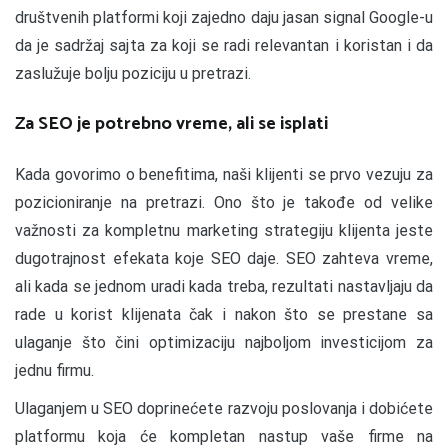
društvenih platformi koji zajedno daju jasan signal Google-u
da je sadržaj sajta za koji se radi relevantan i koristan i da
zaslužuje bolju poziciju u pretrazi.
Za SEO je potrebno vreme, ali se isplati
Kada govorimo o benefitima, naši klijenti se prvo vezuju za
pozicioniranje na pretrazi. Ono što je takođe od velike
važnosti za kompletnu marketing strategiju klijenta jeste
dugotrajnost efekata koje SEO daje. SEO zahteva vreme,
ali kada se jednom uradi kada treba, rezultati nastavljaju da
rade u korist klijenata čak i nakon što se prestane sa
ulaganje što čini optimizaciju najboljom investicijom za
jednu firmu.
Ulaganjem u SEO doprinećete razvoju poslovanja i dobićete
platformu koja će kompletan nastup vaše firme na