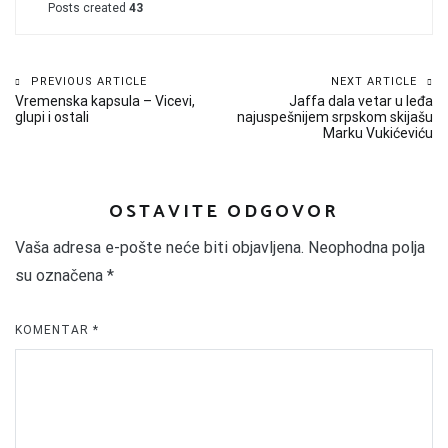
Posts created
43
Kretanje
PREVIOUS ARTICLE
NEXT ARTICLE
Vremenska kapsula – Vicevi,
Jaffa dala vetar u leđa
članka
glupi i ostali
najuspešnijem srpskom skijašu
Marku Vukićeviću
OSTAVITE ODGOVOR
Vaša adresa e-pošte neće biti objavljena.
Neophodna polja
su označena
*
KOMENTAR
*