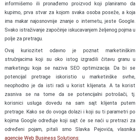
informišemo ili pronađemo proizvod koji planiramo da
kupimo, prva stvar za kojom svaka osoba poseže, a koja
ima makar najosnovnije znanje o internetu, jeste Google.
Svako istraživanje započinje iskucavanjem željenog pojma u
polje za pretragu.
Ovaj kuriozitet odavno je poznat marketinškim
stručnjacima koji su oko istog izgradili čitavu granu u
marketingu koja se naziva SEO optimizacija. Da bi se
potencijal pretrage iskoristio u marketinške svrhe,
neophodno je da isti radi u korist klijenata. A ta korist
zasniva se na tome da se potencijalni potrošači, tj.
korisnici usluga dovedu na sam sajt klijenta putem
pretrage. Kako se do ovoga dolazi i koji su ti parametri po
kojima Google određuje koji sajt će se naći u pretrazi za
određeni pojam, pitali smo Slavka Pejovića, vlasnika
agencije Web Business Solutions
: