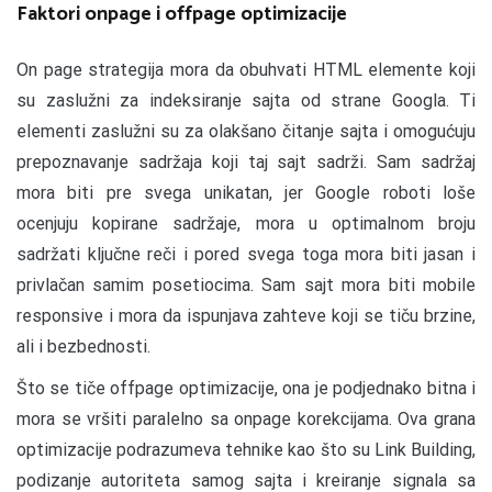
Faktori onpage i offpage optimizacije
On page strategija mora da obuhvati HTML elemente koji
su zaslužni za indeksiranje sajta od strane Googla. Ti
elementi zaslužni su za olakšano čitanje sajta i omogućuju
prepoznavanje sadržaja koji taj sajt sadrži. Sam sadržaj
mora biti pre svega unikatan, jer Google roboti loše
ocenjuju kopirane sadržaje, mora u optimalnom broju
sadržati ključne reči i pored svega toga mora biti jasan i
privlačan samim posetiocima. Sam sajt mora biti mobile
responsive i mora da ispunjava zahteve koji se tiču brzine,
ali i bezbednosti.
Što se tiče offpage optimizacije, ona je podjednako bitna i
mora se vršiti paralelno sa onpage korekcijama. Ova grana
optimizacije podrazumeva tehnike kao što su Link Building,
podizanje autoriteta samog sajta i kreiranje signala sa