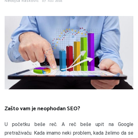
Nebojša Rašković
07. nov 2018.
Zašto vam je neophodan SEO?
U
početku beše reč. A reč beše upit na Google
pretraživaču. Kada imamo neki problem, kada želimo da se