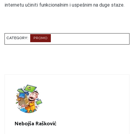
internetu učiniti funkcionalnim i uspešnim na duge staze.
CATEGORY:
PROMO
Nebojša Rašković