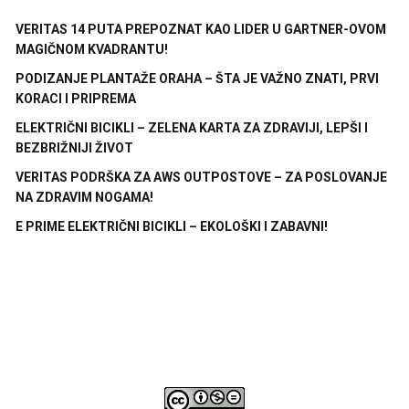
VERITAS 14 PUTA PREPOZNAT KAO LIDER U GARTNER-OVOM
MAGIČNOM KVADRANTU!
PODIZANJE PLANTAŽE ORAHA – ŠTA JE VAŽNO ZNATI, PRVI
KORACI I PRIPREMA
ELEKTRIČNI BICIKLI – ZELENA KARTA ZA ZDRAVIJI, LEPŠI I
BEZBRIŽNIJI ŽIVOT
VERITAS PODRŠKA ZA AWS OUTPOSTOVE – ZA POSLOVANJE
NA ZDRAVIM NOGAMA!
E PRIME ELEKTRIČNI BICIKLI – EKOLOŠKI I ZABAVNI!