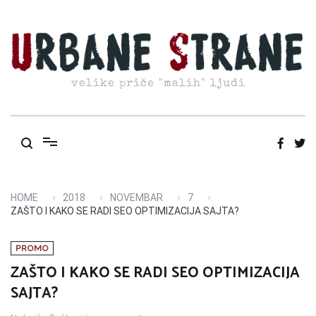
Skip
to
content
velike priče "malih" ljudi
HOME
2018
NOVEMBAR
7
ZAŠTO I KAKO SE RADI SEO OPTIMIZACIJA SAJTA?
PROMO
ZAŠTO I KAKO SE RADI SEO OPTIMIZACIJA
SAJTA?