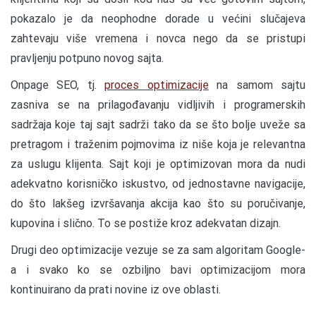
pokazalo je da neophodne dorade u većini slučajeva
zahtevaju više vremena i novca nego da se pristupi
pravljenju potpuno novog sajta.
Onpage SEO, tj.
proces optimizacije
na samom sajtu
zasniva se na prilagođavanju vidljivih i programerskih
sadržaja koje taj sajt sadrži tako da se što bolje uveže sa
pretragom i traženim pojmovima iz niše koja je relevantna
za uslugu klijenta. Sajt koji je optimizovan mora da nudi
adekvatno korisničko iskustvo, od jednostavne navigacije,
do što lakšeg izvršavanja akcija kao što su poručivanje,
kupovina i slično. To se postiže kroz adekvatan dizajn.
Drugi deo optimizacije vezuje se za sam algoritam Google-
a i svako ko se ozbiljno bavi optimizacijom mora
kontinuirano da prati novine iz ove oblasti.