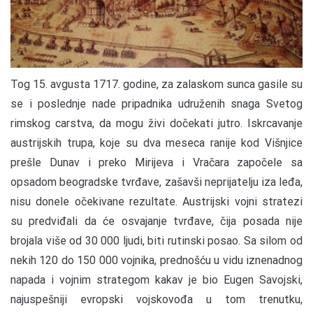
Tog 15. avgusta 1717. godine, za zalaskom sunca gasile su
se i poslednje nade pripadnika udruženih snaga Svetog
rimskog carstva, da mogu živi dočekati jutro. Iskrcavanje
austrijskih trupa, koje su dva meseca ranije kod Višnjice
prešle Dunav i preko Mirijeva i Vračara započele sa
opsadom beogradske tvrđave, zašavši neprijatelju iza leđa,
nisu donele očekivane rezultate. Austrijski vojni stratezi
su predviđali da će osvajanje tvrđave, čija posada nije
brojala više od 30 000 ljudi, biti rutinski posao. Sa silom od
nekih 120 do 150 000 vojnika, prednošću u vidu iznenadnog
napada i vojnim strategom kakav je bio Eugen Savojski,
najuspešniji evropski vojskovođa u tom trenutku,