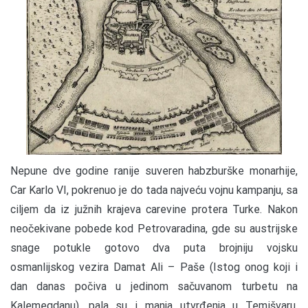
Nepune dve godine ranije suveren habzburške monarhije,
Car Karlo VI, pokrenuo je do tada najveću vojnu kampanju, sa
ciljem da iz južnih krajeva carevine protera Turke. Nakon
neočekivane pobede kod Petrovaradina, gde su austrijske
snage potukle gotovo dva puta brojniju vojsku
osmanlijskog vezira Damat Ali – Paše (Istog onog koji i
dan danas počiva u jedinom sačuvanom turbetu na
Kalemegdanu), pala su i manja utvrđenja u Temišvaru,