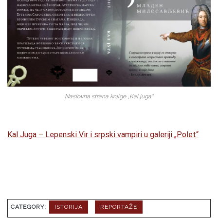
Naslovna strana knjige „Kal juga“
Kal Juga – Lepenski Vir i srpski vampiri u galeriji „Polet“
CATEGORY:
ISTORIJA
REPORTAŽE