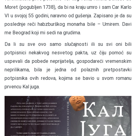
Moret (pogubljen 1738), da bi na kraju umro i sam Car Karlo
VI u svojoj 55 godini, naravno od gušenja. Zapisano je da su
poslednje reči habzburškog monarha bile – Umirem. Davi
me Beograd koji mi sedi na grudima.
Da li su sve ovo samo slučajnosti ili su svi oni bili
potpisnici nekakvog nesvetog pakta, uz čiju pomoć su
uspevali da pobede neprijatelja, gospodareći vremenskim
neprilikama, bila je jedna od polaznih pretpostavki
potpisnika ovih redova, kojima se bavio u svom romanu
prvencu Kal juga.