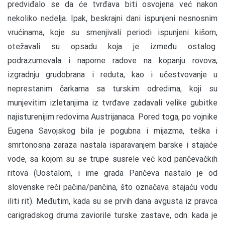
predviđalo se da će tvrđava biti osvojena već nakon
nekoliko nedelja. Ipak, beskrajni dani ispunjeni nesnosnim
vrućinama, koje su smenjivali periodi ispunjeni kišom,
otežavali su opsadu koja je između ostalog
podrazumevala i naporne radove na kopanju rovova,
izgradnju grudobrana i reduta, kao i učestvovanje u
neprestanim čarkama sa turskim odredima, koji su
munjevitim izletanjima iz tvrđave zadavali velike gubitke
najisturenijim redovima Austrijanaca. Pored toga, po vojnike
Eugena Savojskog bila je pogubna i mijazma, teška i
smrtonosna zaraza nastala isparavanjem barske i stajaće
vode, sa kojom su se trupe susrele već kod pančevačkih
ritova (Uostalom, i ime grada Pančeva nastalo je od
slovenske reči pačina/pančina, što označava stajaću vodu
iliti rit). Međutim, kada su se prvih dana avgusta iz pravca
carigradskog druma zaviorile turske zastave, odn. kada je