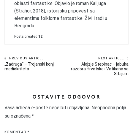
oblasti fantastike. Objavio je roman Kal juga
(Strahor, 2018), istorijsku pripovest sa
elementima folklorne fantastike. Živi i radi u
Beogradu.
Posts created
12
Kretanje
PREVIOUS ARTICLE
NEXT ARTICLE
„Zadruga“ – Trojanski konj
Alojzje Stepinac – jabuka
članka
mediokriteta
razdora Hrvatske i Vatikana sa
Srbijom
OSTAVITE ODGOVOR
Vaša adresa e-pošte neće biti objavljena.
Neophodna polja
su označena
*
KOMENTAR
*