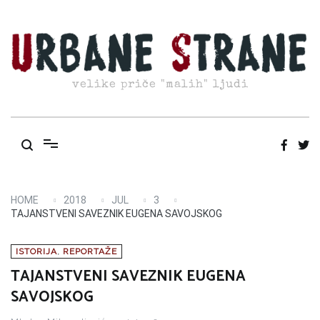
Skip
to
content
velike priče "malih" ljudi
HOME
2018
JUL
3
TAJANSTVENI SAVEZNIK EUGENA SAVOJSKOG
ISTORIJA
,
REPORTAŽE
TAJANSTVENI SAVEZNIK EUGENA
SAVOJSKOG