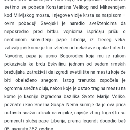
setimo se pobede Konstantina Velikog nad Miksencijem
kod Milvijskog mosta, i njegove vizije krsta sa natpisom –
ovim pobeđuj! Savojski je naredio sveštenicima da
neposredno pred bitku, vojnicima ispričaju priču o
neobičnom snoviđenju pape Liberija, iz trećeg veka,
zahvaljujući kome je bio izlečen od nekakave opake bolesti.
Navodno, papa je usnio Bogorodicu koja mu je rukom
pokazivala ka brdu Eskvilinu, jednom od sedam rimskih
brežuljaka, zatraživši da izgradi svetilište na mestu koje će
biti obeleženo snegom. Istog trenutka započela je
ogromna snežna oluja, nakon koje je ostao trag na mestu na
kome je kasnije izgrađena bazilika Svete Marije Velike,
poznate i kao Snežna Gospa. Nema sumnje da je ova priča
ostavila snažan utisak na vojnike, najviše zbog toga što se
pomenuti slučaj pape Liberija, prema legendi, dogodio baš
05. avgusta 352. godine.