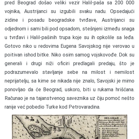
pred Beograd došao veliki vezir Halil-paša sa 200 000
vojnika, Austrijanci su izgubili svaku nadu. Opsedajući
zidine i posadu beogradske tvrđave, Austrijanci su
odjednom i sami bili pod opsadom, stešnjeni između snaga
u tvrđavi i Halil-pašinih trupa koje su ih opkolile sa leđa.
Gotovo niko u redovima Eugena Savojskog nije verovao u
poitivan ishod bitke. Niko osim samog vojskovođe. Dok su
generali i drugi niži oficiri predlagali predaju, što je
podrazumevalo stavljanje sebe na milost i nemilost
neprijatelju, sa kime se nikada nije znalo, Savojski je mirno
ponovljao da će Beograd, uskoro, biti u rukama hrišćana.
Računao je na tajanstvenog saveznika uz čiju pomoć nešto
ranije već pobedio Turke kod Petrovaradina.