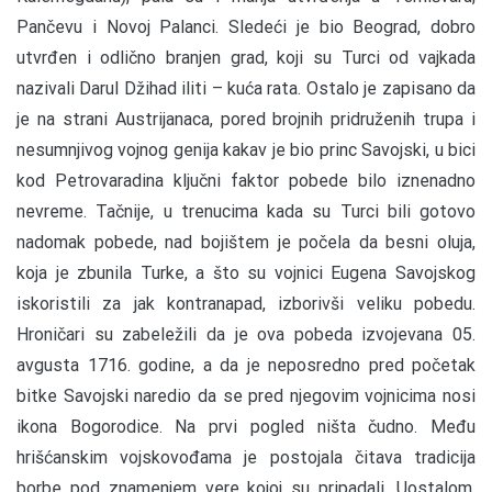
Pančevu i Novoj Palanci. Sledeći je bio Beograd, dobro
utvrđen i odlično branjen grad, koji su Turci od vajkada
nazivali Darul Džihad iliti – kuća rata. Ostalo je zapisano da
je na strani Austrijanaca, pored brojnih pridruženih trupa i
nesumnjivog vojnog genija kakav je bio princ Savojski, u bici
kod Petrovaradina ključni faktor pobede bilo iznenadno
nevreme. Tačnije, u trenucima kada su Turci bili gotovo
nadomak pobede, nad bojištem je počela da besni oluja,
koja je zbunila Turke, a što su vojnici Eugena Savojskog
iskoristili za jak kontranapad, izborivši veliku pobedu.
Hroničari su zabeležili da je ova pobeda izvojevana 05.
avgusta 1716. godine, a da je neposredno pred početak
bitke Savojski naredio da se pred njegovim vojnicima nosi
ikona Bogorodice. Na prvi pogled ništa čudno. Među
hrišćanskim vojskovođama je postojala čitava tradicija
borbe pod znamenjem vere kojoj su pripadali. Uostalom,