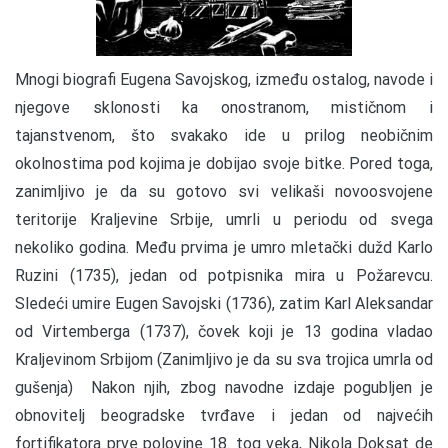
Mnogi biografi Eugena Savojskog, između ostalog, navode i
njegove sklonosti ka onostranom, mističnom i
tajanstvenom, što svakako ide u prilog neobičnim
okolnostima pod kojima je dobijao svoje bitke. Pored toga,
zanimljivo je da su gotovo svi velikaši novoosvojene
teritorije Kraljevine Srbije, umrli u periodu od svega
nekoliko godina. Među prvima je umro mletački dužd Karlo
Ruzini (1735), jedan od potpisnika mira u Požarevcu.
Sledeći umire Eugen Savojski (1736), zatim Karl Aleksandar
od Virtemberga (1737), čovek koji je 13 godina vladao
Kraljevinom Srbijom (Zanimljivo je da su sva trojica umrla od
gušenja) Nakon njih, zbog navodne izdaje pogubljen je
obnovitelj beogradske tvrđave i jedan od najvećih
fortifikatora prve polovine 18. tog veka, Nikola Doksat de