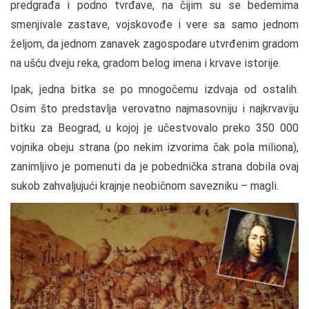
predgrađa i podno tvrđave, na čijim su se bedemima
smenjivale zastave, vojskovođe i vere sa samo jednom
željom, da jednom zanavek zagospodare utvrđenim gradom
na ušću dveju reka, gradom belog imena i krvave istorije.
Ipak, jedna bitka se po mnogočemu izdvaja od ostalih.
Osim što predstavlja verovatno najmasovniju i najkrvaviju
bitku za Beograd, u kojoj je učestvovalo preko 350 000
vojnika obeju strana (po nekim izvorima čak pola miliona),
zanimljivo je pomenuti da je pobednička strana dobila ovaj
sukob zahvaljujući krajnje neobičnom savezniku – magli.